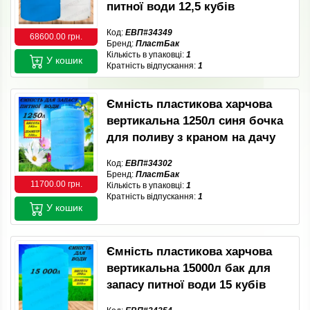
питної води 12,5 кубів
Код:
ЕВП#34349
68600.00 грн.
Бренд:
ПластБак
Кількість в упаковці:
1
У кошик
Кратність відпускання:
1
Ємність пластикова харчова
вертикальна 1250л синя бочка
для поливу з краном на дачу
Код:
ЕВП#34302
Бренд:
ПластБак
11700.00 грн.
Кількість в упаковці:
1
Кратність відпускання:
1
У кошик
Ємність пластикова харчова
вертикальна 15000л бак для
запасу питної води 15 кубів