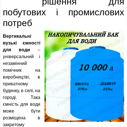
рішення для
побутових і промислових
потреб
Вертикальні
вузькі ємності
для води
–
універсальний і
незамінний
помічник на
виробництві, в
приватному
будинку, в селі, на
городі. Така
ємність для води
може бути
розміщена в
закритому