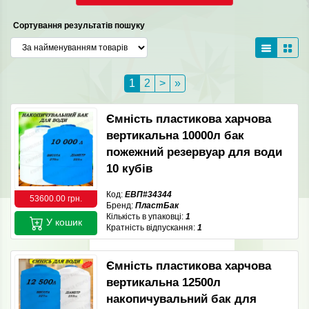
Сортування результатів пошуку
1
2
>
»
Ємність пластикова харчова
вертикальна 10000л бак
пожежний резервуар для води
10 кубів
Код:
ЕВП#34344
53600.00 грн.
Бренд:
ПластБак
Кількість в упаковці:
1
У кошик
Кратність відпускання:
1
Ємність пластикова харчова
вертикальна 12500л
накопичувальний бак для