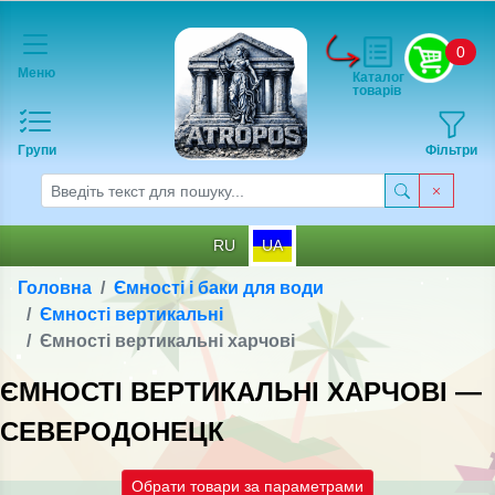
0
Меню
Каталог
товарів
Групи
Фільтри
RU
UA
Головна
Ємності і баки для води
Ємності вертикальні
Ємності вертикальні харчові
ЄМНОСТІ ВЕРТИКАЛЬНІ ХАРЧОВІ —
СЕВЕРОДОНЕЦК
Обрати товари за параметрами