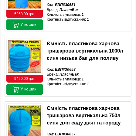
Код:
ЕВП#30651
Бренд:
ПластБак
5250.00 грн.
Кількість в упаковці:
1
Кратність відпускання:
1
У кошик
Ємність пластикова харчова
тришарова вертикальна 1000л
синя низька бак для поливу
Код:
ЕВП#30658
Бренд:
ПластБак
9420.00 грн.
Кількість в упаковці:
1
Кратність відпускання:
1
У кошик
Ємність пластикова харчова
тришарова вертикальна 750л
синя для саду дачі та городу
Код:
ЕВП#30657