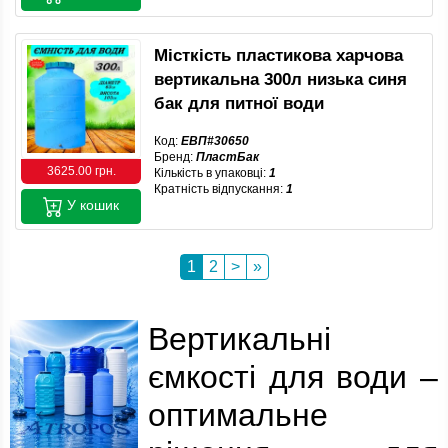
Місткість пластикова харчова
вертикальна 300л низька синя
бак для питної води
Код:
ЕВП#30650
Бренд:
ПластБак
3625.00 грн.
Кількість в упаковці:
1
Кратність відпускання:
1
У кошик
1
2
>
»
Вертикальні
ємкості для води –
оптимальне