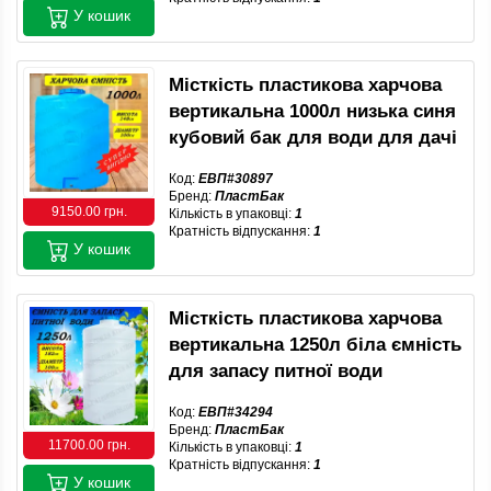
У кошик
Місткість пластикова харчова
вертикальна 1000л низька синя
кубовий бак для води для дачі
Код:
ЕВП#30897
Бренд:
ПластБак
9150.00 грн.
Кількість в упаковці:
1
Кратність відпускання:
1
У кошик
Місткість пластикова харчова
вертикальна 1250л біла ємність
для запасу питної води
Код:
ЕВП#34294
Бренд:
ПластБак
11700.00 грн.
Кількість в упаковці:
1
Кратність відпускання:
1
У кошик