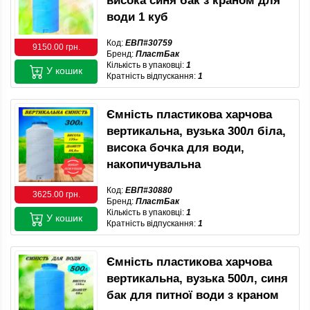
висока синя бак з краном для
води 1 куб
Код:
ЕВП#30759
9150.00 грн.
Бренд:
ПластБак
Кількість в упаковці:
1
У кошик
Кратність відпускання:
1
Ємність пластикова харчова
вертикальна, вузька 300л біла,
висока бочка для води,
накопичувальна
Код:
ЕВП#30880
3625.00 грн.
Бренд:
ПластБак
Кількість в упаковці:
1
У кошик
Кратність відпускання:
1
Ємність пластикова харчова
вертикальна, вузька 500л, синя
бак для питної води з краном