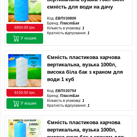
ємність для води на дачу
Код:
ЕВП#30806
Бренд:
ПластБак
6850.00 грн.
Кількість в упаковці:
1
Кратність відпускання:
1
У кошик
Ємність пластикова харчова
вертикальна, вузька 1000л,
висока біла бак з краном для
води 1 куб
Код:
ЕВП#30754
9150.00 грн.
Бренд:
ПластБак
Кількість в упаковці:
1
У кошик
Кратність відпускання:
1
Ємність пластикова харчова
вертикальна, вузька 1000л,