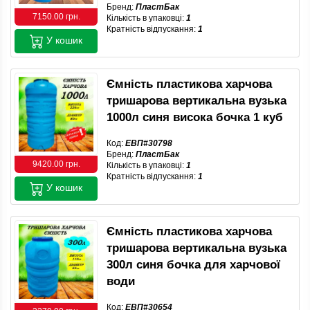
Бренд:
ПластБак
7150.00 грн.
Кількість в упаковці:
1
Кратність відпускання:
1
У кошик
Ємність пластикова харчова
тришарова вертикальна вузька
1000л синя висока бочка 1 куб
Код:
ЕВП#30798
Бренд:
ПластБак
9420.00 грн.
Кількість в упаковці:
1
Кратність відпускання:
1
У кошик
Ємність пластикова харчова
тришарова вертикальна вузька
300л синя бочка для харчової
води
Код:
ЕВП#30654