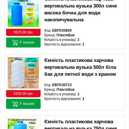
вертикальна вузька 300л синя
висока бочка для води
накопичувальна
Код:
ЕВП#30805
3625.00 грн.
Бренд:
ПластБак
Кількість в упаковці:
1
У кошик
Кратність відпускання:
1
Ємність пластикова харчова
вертикальна вузька 500л біла
бак для питної води з краном
Код:
ЕВП#30713
Бренд:
ПластБак
5250.00 грн.
Кількість в упаковці:
1
Кратність відпускання:
1
У кошик
Ємність пластикова харчова
вертикальна вузька 750л синя