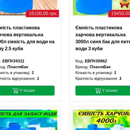
16100.00 грн.
19450.00
ність пластикова
Ємність пластикова
рчова вертикальна
харчова вертикальна
00л ємність для води на
3000л синя бак для пит
у 2.5 куби
води 3 куби
:
ЕВП#34311
Код:
ЕВП#30862
енд:
ПластБак
Бренд:
ПластБак
ькість в упаковці:
1
Кількість в упаковці:
1
тність відпускання:
1
Кратність відпускання:
1
У кошик
У кошик