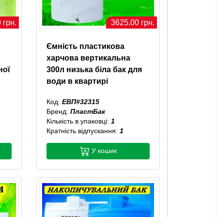
 грн.
3625.00 грн.
Ємність пластикова
харчова вертикальна
ної
300л низька біла бак для
води в квартирі
Код:
ЕВП#32315
Бренд:
ПластБак
Кількість в упаковці:
1
Кратність відпускання:
1
У кошик