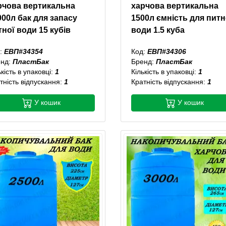
рчова вертикальна
харчова вертикальна
000л бак для запасу
1500л ємність для питн
тної води 15 кубів
води 1.5 куба
:
ЕВП#34354
Код:
ЕВП#34306
енд:
ПластБак
Бренд:
ПластБак
ькість в упаковці:
1
Кількість в упаковці:
1
тність відпускання:
1
Кратність відпускання:
1
У кошик
У кошик