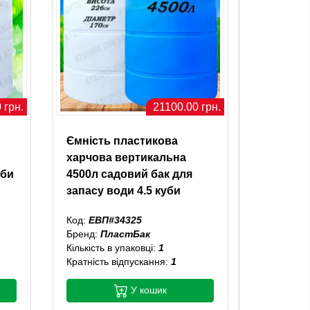
 грн.
21100.00 грн.
Ємність пластикова
харчова вертикальна
уби
4500л садовий бак для
запасу води 4.5 куби
Код:
ЕВП#34325
Бренд:
ПластБак
Кількість в упаковці:
1
Кратність відпускання:
1
У кошик