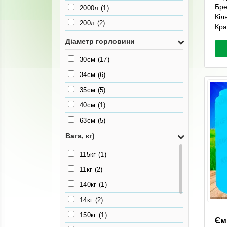
Бр
2000л
(1)
Кіл
200л
(2)
Кра
2500л
(1)
Діаметр горловини
3000л
(1)
30см
(17)
300л
(5)
34см
(6)
3500л
(1)
35см
(5)
4000л
(1)
40см
(1)
4500л
(1)
63см
(5)
5000л
(1)
Вага, кг)
500л
(3)
115кг
(1)
7000л
(1)
11кг
(2)
7500л
(1)
140кг
(1)
750л
(3)
14кг
(2)
150кг
(1)
Єм