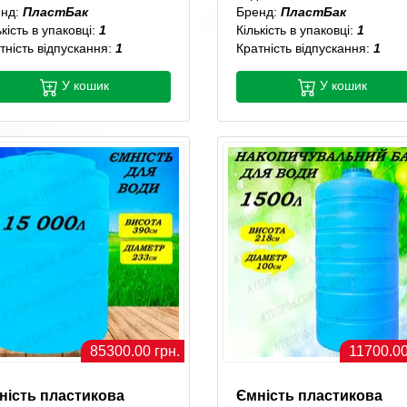
енд:
ПластБак
Бренд:
ПластБак
ькість в упаковці:
1
Кількість в упаковці:
1
тність відпускання:
1
Кратність відпускання:
1
У кошик
У кошик
85300.00 грн.
11700.00
ність пластикова
Ємність пластикова