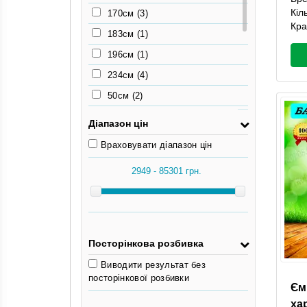
68см
(2)
Кіл
170см
(3)
Кра
76см
(2)
183см
(1)
77см
(2)
196см
(1)
78см
(1)
234см
(4)
50см
(2)
55.5см
(2)
Діапазон цін
63см
(2)
Враховувати діапазон цін
65см
(2)
68см
(2)
76см
(2)
77см
(2)
78см
(1)
Посторінкова розбивка
Виводити результат без
посторінкової розбивки
Єм
ха