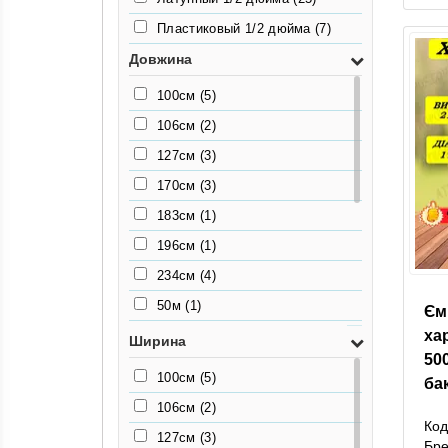
Пластиковый 1/2 дюйма
(7)
Довжина
100см
(5)
106см
(2)
127см
(3)
170см
(3)
183см
(1)
196см
(1)
234см
(4)
50м
(1)
Єм
ха
50см
(1)
Ширина
50
55.5см
(2)
100см
(5)
бак
63см
(2)
106см
(2)
Код
65см
(2)
127см
(3)
Бр