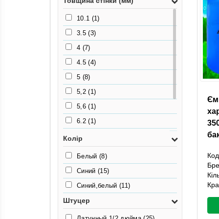
Товщина стінки (мм)
10.1
(1)
3.5
(3)
4
(7)
4.5
(4)
5
(8)
5,2
(1)
Єм
5,6
(1)
ха
6.2
(1)
35
бак
6.3
(1)
Колір
8
(1)
Код
Белый
(8)
Бр
9
(1)
Синий
(15)
Кіл
Кра
Синий,белый
(11)
Штуцер
Латунный 1/2 дюйма
(25)