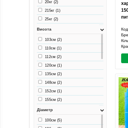
20кг
(2)
ха
15
215кг
(1)
пи
25кг
(2)
270кг
(1)
Код
Висота
Бр
27кг
(2)
103см
(2)
Кіл
335кг
(1)
Кра
110см
(1)
35
(2)
112см
(2)
40кг
(1)
120см
(1)
43кг
(1)
135см
(2)
48кг
(1)
148см
(2)
60кг
(1)
152см
(1)
66кг
(1)
155см
(2)
70кг
(1)
176см
(1)
Діаметр
7кг
(2)
178см
(2)
100см
(5)
80кг
(1)
179см
(1)