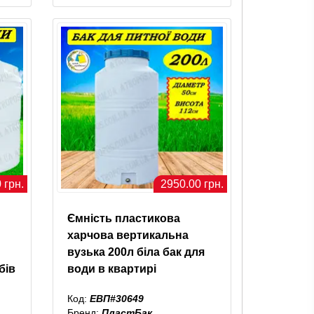
 грн.
2950.00 грн.
Ємність пластикова
харчова вертикальна
вузька 200л біла бак для
бів
води в квартирі
Код:
ЕВП#30649
Бренд:
ПластБак