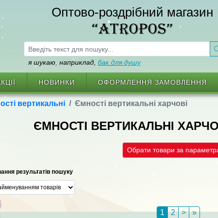
Оптово-роздрібний магазин
“ATROPOS”
я шукаю, наприклад,
бак для душу
КЦІЇ
НОВИНКИ
ОФОРМЛЕННЯ ЗАМОВЛЕННЯ
ості вертикальні
Ємності вертикальні харчові
ЄМНОСТІ ВЕРТИКАЛЬНІ ХАРЧ
Обрати товари за парамет
ання результатів пошуку
1
2
>
»