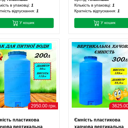
ькість в упаковці:
1
Кількість в упаковці:
1
тність відпускання:
1
Кратність відпускання:
1
У кошик
У кошик
2950.00 грн.
3625.00
ність пластикова
Ємність пластикова
рчова вертикальна
харчова вертикальна