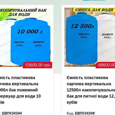
53600.00 грн.
68600.00
ність пластикова
Ємність пластикова
рчова вертикальна
харчова вертикальна
000л бак пожежний
12500л накопичувальн
зервуар для води 10
бак для питної води 12,
бів
кубів
:
ЕВП#34344
Код:
ЕВП#34349