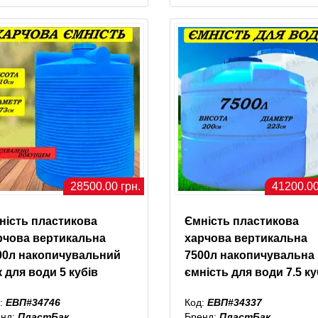
28500.00 грн.
41200.00
ність пластикова
Ємність пластикова
рчова вертикальна
харчова вертикальна
00л накопичувальний
7500л накопичувальна
 для води 5 кубів
ємність для води 7.5 ку
:
ЕВП#34746
Код:
ЕВП#34337
енд:
ПластБак
Бренд:
ПластБак