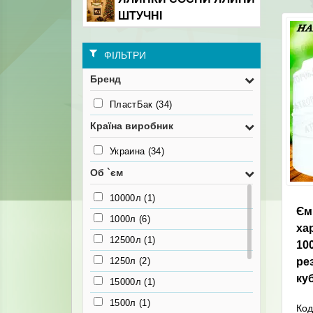
ШТУЧНІ
ФІЛЬТРИ
Бренд
ПластБак
(34)
Країна виробник
Украина
(34)
Об `єм
10000л
(1)
Єм
1000л
(6)
ха
12500л
(1)
10
1250л
(2)
ре
ку
15000л
(1)
1500л
(1)
Код