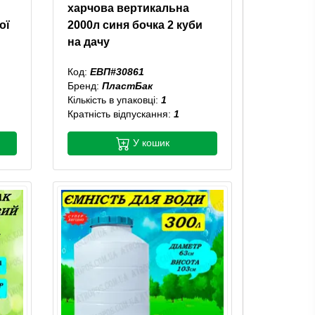
харчова вертикальна
ої
2000л синя бочка 2 куби
на дачу
Код:
ЕВП#30861
Бренд:
ПластБак
Кількість в упаковці:
1
Кратність відпускання:
1
У кошик