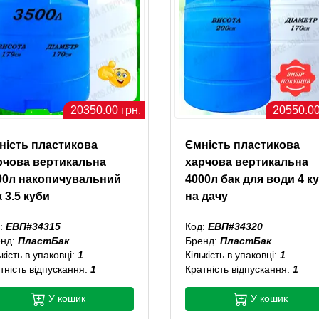
20350.00 грн.
20550.00
ність пластикова
Ємність пластикова
рчова вертикальна
харчова вертикальна
00л накопичувальний
4000л бак для води 4 к
 3.5 куби
на дачу
:
ЕВП#34315
Код:
ЕВП#34320
енд:
ПластБак
Бренд:
ПластБак
ькість в упаковці:
1
Кількість в упаковці:
1
тність відпускання:
1
Кратність відпускання:
1
У кошик
У кошик