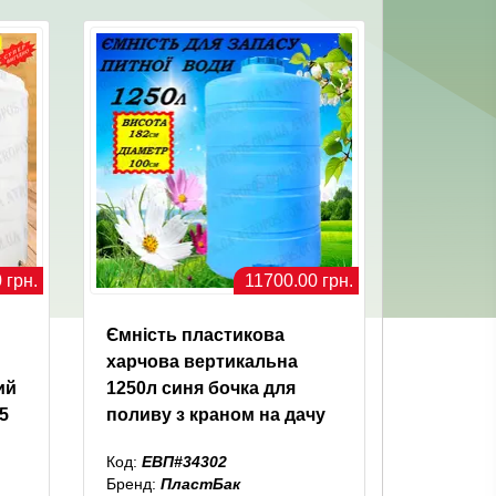
 грн.
11700.00 грн.
Ємність пластикова
харчова вертикальна
ий
1250л синя бочка для
5
поливу з краном на дачу
Код:
ЕВП#34302
Бренд:
ПластБак