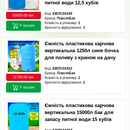
питної води 12,5 кубів
Код:
ЕВП#34349
68600.00 грн.
Бренд:
ПластБак
Кількість в упаковці:
1
У кошик
Кратність відпускання:
1
Ємність пластикова харчова
вертикальна 1250л синя бочка
для поливу з краном на дачу
Код:
ЕВП#34302
Бренд:
ПластБак
11700.00 грн.
Кількість в упаковці:
1
Кратність відпускання:
1
У кошик
Ємність пластикова харчова
вертикальна 15000л бак для
запасу питної води 15 кубів