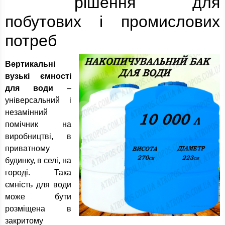
рішення для
побутових і промислових
потреб
Вертикальні
вузькі ємності
для води
–
універсальний і
незамінний
помічник на
виробництві, в
приватному
будинку, в селі, на
городі. Така
ємність для води
може бути
розміщена в
закритому