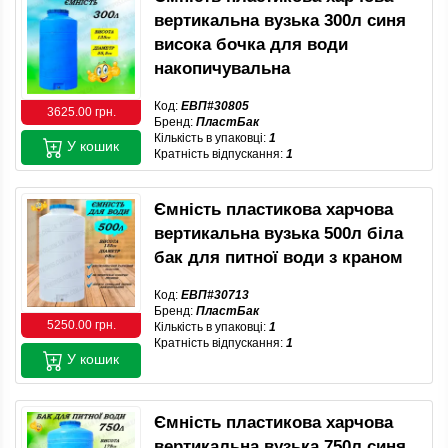
вертикальна вузька 300л синя
висока бочка для води
накопичувальна
Код:
ЕВП#30805
3625.00 грн.
Бренд:
ПластБак
Кількість в упаковці:
1
У кошик
Кратність відпускання:
1
Ємність пластикова харчова
вертикальна вузька 500л біла
бак для питної води з краном
Код:
ЕВП#30713
Бренд:
ПластБак
5250.00 грн.
Кількість в упаковці:
1
Кратність відпускання:
1
У кошик
Ємність пластикова харчова
вертикальна вузька 750л синя