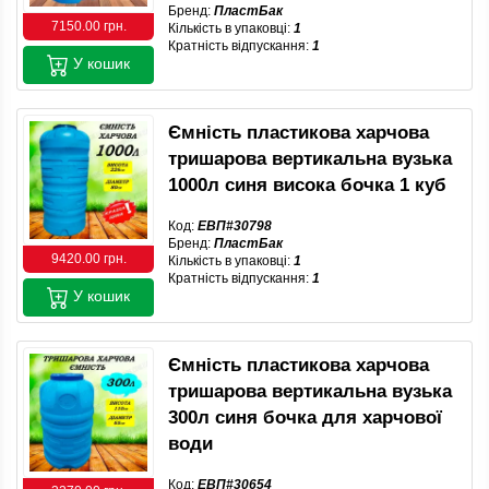
Бренд:
ПластБак
7150.00 грн.
Кількість в упаковці:
1
Кратність відпускання:
1
У кошик
Ємність пластикова харчова
тришарова вертикальна вузька
1000л синя висока бочка 1 куб
Код:
ЕВП#30798
Бренд:
ПластБак
9420.00 грн.
Кількість в упаковці:
1
Кратність відпускання:
1
У кошик
Ємність пластикова харчова
тришарова вертикальна вузька
300л синя бочка для харчової
води
Код:
ЕВП#30654