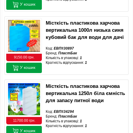
У кошик
Місткість пластикова харчова
вертикальна 1000л низька синя
кубовий бак для води для дачі
Код:
ЕВП#30897
Бренд:
ПластБак
9150.00 грн.
Кількість в упаковці:
1
Кратність відпускання:
1
У кошик
Місткість пластикова харчова
вертикальна 1250л біла ємність
для запасу питної води
Код:
ЕВП#34294
Бренд:
ПластБак
11700.00 грн.
Кількість в упаковці:
1
Кратність відпускання:
1
У кошик