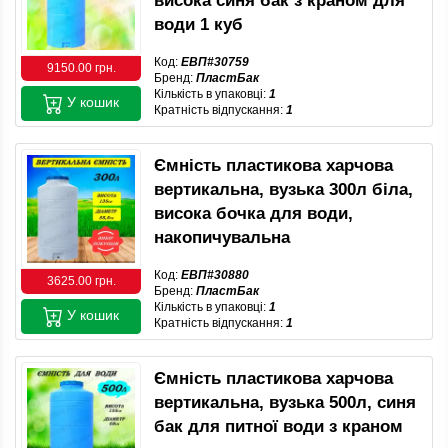
висока синя бак з краном для
води 1 куб
Код:
ЕВП#30759
9150.00 грн.
Бренд:
ПластБак
Кількість в упаковці:
1
У кошик
Кратність відпускання:
1
Ємність пластикова харчова
вертикальна, вузька 300л біла,
висока бочка для води,
накопичувальна
Код:
ЕВП#30880
3625.00 грн.
Бренд:
ПластБак
Кількість в упаковці:
1
У кошик
Кратність відпускання:
1
Ємність пластикова харчова
вертикальна, вузька 500л, синя
бак для питної води з краном