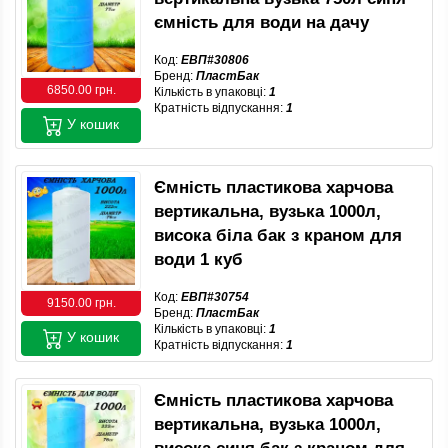
ємність для води на дачу
Код:
ЕВП#30806
Бренд:
ПластБак
6850.00 грн.
Кількість в упаковці:
1
Кратність відпускання:
1
У кошик
Ємність пластикова харчова
вертикальна, вузька 1000л,
висока біла бак з краном для
води 1 куб
Код:
ЕВП#30754
9150.00 грн.
Бренд:
ПластБак
Кількість в упаковці:
1
У кошик
Кратність відпускання:
1
Ємність пластикова харчова
вертикальна, вузька 1000л,