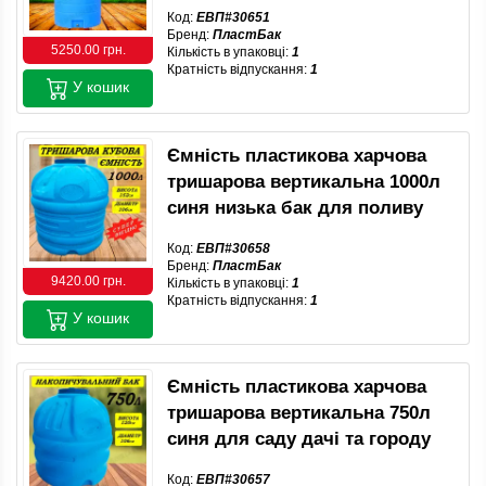
Код:
ЕВП#30651
Бренд:
ПластБак
5250.00 грн.
Кількість в упаковці:
1
Кратність відпускання:
1
У кошик
Ємність пластикова харчова
тришарова вертикальна 1000л
синя низька бак для поливу
Код:
ЕВП#30658
Бренд:
ПластБак
9420.00 грн.
Кількість в упаковці:
1
Кратність відпускання:
1
У кошик
Ємність пластикова харчова
тришарова вертикальна 750л
синя для саду дачі та городу
Код:
ЕВП#30657