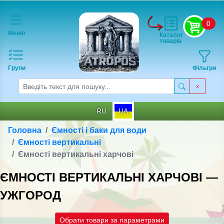
0
Меню
Каталог
товарів
Групи
Фільтри
RU
UA
Головна
Ємності і баки для води
Ємності вертикальні
Ємності вертикальні харчові
ЄМНОСТІ ВЕРТИКАЛЬНІ ХАРЧОВІ —
УЖГОРОД
Обрати товари за параметрами