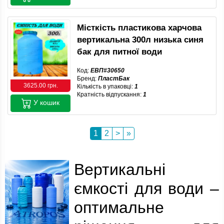
Місткість пластикова харчова
вертикальна 300л низька синя
бак для питної води
Код:
ЕВП#30650
Бренд:
ПластБак
3625.00 грн.
Кількість в упаковці:
1
Кратність відпускання:
1
У кошик
1
2
>
»
Вертикальні
ємкості для води –
оптимальне