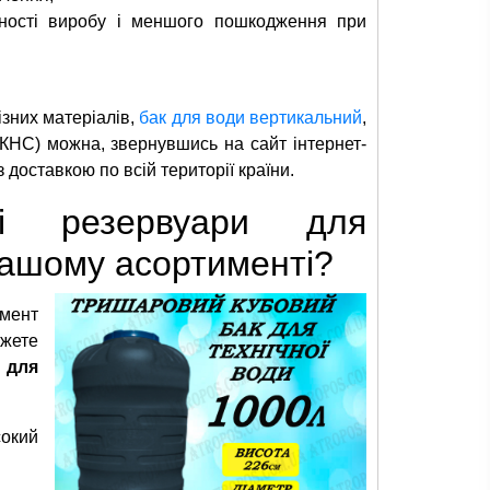
цності виробу і меншого пошкодження при
ізних матеріалів,
бак для води вертикальний
,
(КНС) можна, звернувшись на сайт інтернет-
 доставкою по всій території країни.
ні резервуари для
нашому асортименті?
мент
жете
 для
сокий