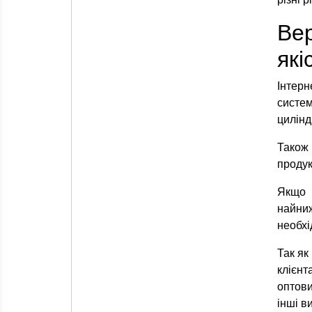
Вер
які
Інтерн
систе
циліндр
Також 
продук
Якщо 
найни
необхі
Так як
клієн
оптови
інші в