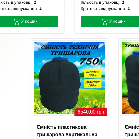
ькість в упаковці:
1
Кількість в упаковці:
1
тність відпускання:
1
Кратність відпускання:
1
У кошик
У кошик
6540.00 грн.
Ємність пластикова
Ємніс
тришарова вертикальна
триш