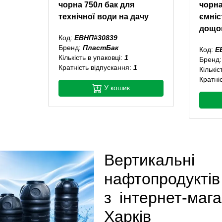
чорна 750л бак для
чорна
технічної води на дачу
ємніс
дощо
Код:
ЕВНП#30839
Бренд:
ПластБак
Код:
Е
Кількість в упаковці:
1
Бренд
Кратність відпускання:
1
Кількіс
Кратні
У кошик
Вертикальн
нафтопродуктів
з інтернет-маг
Харків