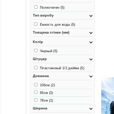
Полиэтилен
(5)
Тип виробу
Емкость для воды
(5)
Товщина стінки (мм)
Колір
Черный
(5)
Штуцер
Пластиковый 1/2 дюйма
(5)
Довжина
106см
(2)
65см
(2)
78см
(1)
Ширина