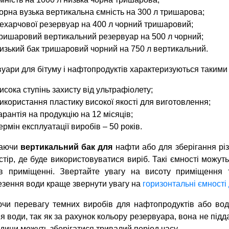
орна вузька вертикальна ємність на 300 л тришарова;
ехарчової резервуар на 400 л чорний тришаровий;
ришаровий вертикальний резервуар на 500 л чорний;
изький бак тришаровий чорний на 750 л вертикальний.
уари для бітуму і нафтопродуктів характеризуються такими
исока ступінь захисту від ультрафіолету;
икористання пластику високої якості для виготовлення;
арантія на продукцію на 12 місяців;
ермін експлуатації виробів – 50 років.
аючи
вертикальний бак для
нафти або для зберігання різн
стір, де буде використовуватися виріб. Такі ємності можуть
 в приміщенні. Звертайте увагу на висоту приміщення 
зення води краще звернути увагу на
горизонтальні ємності
чи перевагу темних виробів для нафтопродуктів або вод
ня води, так як за рахунок кольору резервуара, вона не підд
рідини можуть зберігатися тривалий період часу.