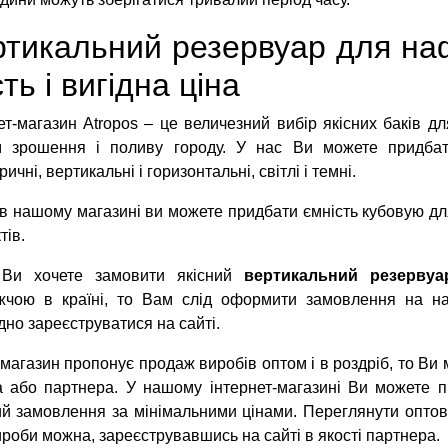
тикальний резервуар для наф
сть і вигідна ціна
ет-магазин Atropos – це величезний вибір якісних баків д
м зрошення і поливу городу. У нас Ви можете придб
ичні, вертикальні і горизонтальні, світлі і темні.
в нашому магазині ви можете придбати ємність кубовую для
тів.
Ви хочете замовити якісний
вертикальний резервуа
жчою в країні, то Вам слід оформити замовлення на н
дно зареєструватися на сайті.
 магазин пропонує продаж виробів оптом і в роздріб, то Ви
та або партнера. У нашому інтернет-магазині Ви можете 
й замовлення за мінімальними цінами. Переглянути оптові
ироби можна, зареєструвавшись на сайті в якості партнера.