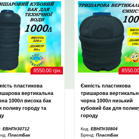
8550.00 грн.
8550.00
ність пластикова
Ємність пластикова
ишарова вертикальна
тришарова вертикальн
рна 1000л висока бак
чорна 1000л низький
я поливу городу та
кубовий бак для полив
ду
городу
:
ЕВНП#30712
Код:
ЕВНП#30804
енд:
ПластБак
Бренд:
ПластБак