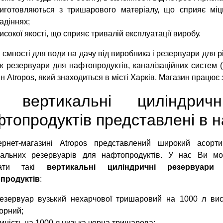
иготовляються з тришарового матеріалу, що сприяє мі
адіннях;
исокої якості, що сприяє тривалій експлуатації виробу.
 ємності для води на дачу від виробника і резервуари для р
ж резервуари для нафтопродуктів, каналізаційних систем 
н Atropos, який знаходиться в місті Харків. Магазин працює з
і вертикальні циліндрич
топродуктів представлені в 
ернет-магазині Atropos представлений широкий асорти
кальних резервуарів для нафтопродуктів. У нас Ви мо
бати такі
вертикальні циліндричні резервуари
продуктів
:
езервуар вузький нехарчової тришаровий на 1000 л ви
орний;
мність на 1000 л низька чорна тришарова;