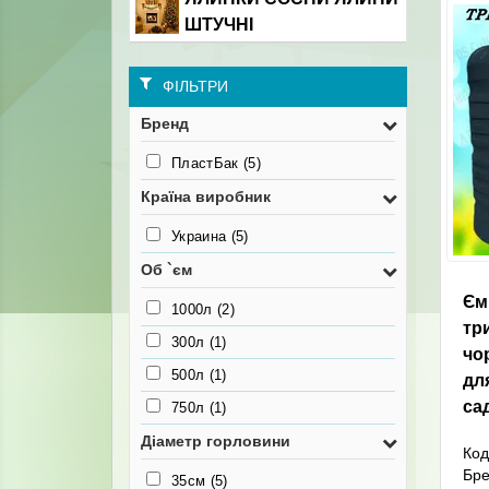
ШТУЧНІ
ФІЛЬТРИ
Бренд
ПластБак
(5)
Країна виробник
Украина
(5)
Об `єм
Єм
1000л
(2)
тр
300л
(1)
чо
500л
(1)
дл
са
750л
(1)
Діаметр горловини
Код
Бр
35см
(5)