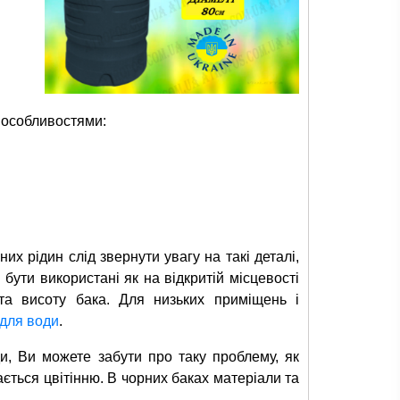
 особливостями:
их рідин слід звернути увагу на такі деталі,
 бути використані як на відкритій місцевості
та висоту бака. Для низьких приміщень і
 для води
.
и, Ви можете забути про таку проблему, як
ається цвітінню. В чорних баках матеріали та