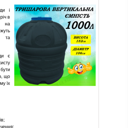
ди і
річ в
, на
жуть
х та
ди є
хисту
 бути
о, що
му їх
в;
ачення;