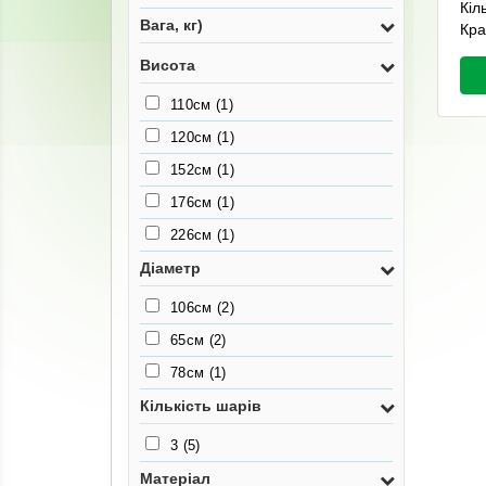
Кіл
Вага, кг)
Кра
Висота
110см
(1)
120см
(1)
152см
(1)
176см
(1)
226см
(1)
Діаметр
106см
(2)
65см
(2)
78см
(1)
Кількість шарів
3
(5)
Матеріал