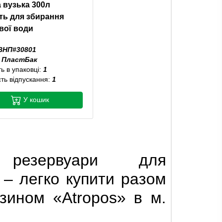
 вузька 300л
ть для збирання
вої води
ВНП#30801
:
ПластБак
ть в упаковці:
1
сть відпускання:
1
У кошик
і резервуари для
 – легко купити разом
азином «Atropos» в м.