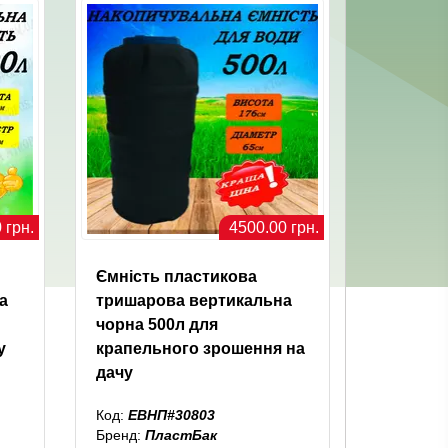
 грн.
4500.00 грн.
Ємність пластикова
а
тришарова вертикальна
чорна 500л для
у
крапельного зрошення на
дачу
Код:
ЕВНП#30803
Бренд:
ПластБак