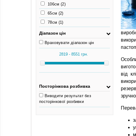
106см
(2)
65см
(2)
78см
(1)
вироб
Діапазон цін
викор
Враховувати діапазон цін
пастоп
Особл
вигото
від к
викори
Посторінкова розбивка
резерв
зручно
Виводити результат без
посторінкової розбивки
Перева
з
у
м