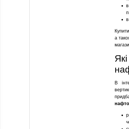
в
п
в
Купити
а тако
магази
Як
наф
В інт
верти
прид
нафто
р
ч
є