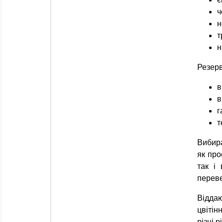
ч
н
т
н
Резерв
в
в
г
т
Вибир
як про
так і
переве
Віддаю
цвітін
різні 