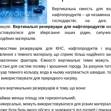
Вертикальна ємність для во
нафтопродуктів – це незамінна 
господарстві, на дачі
ництві.
Вертикальні резервуари для нафтопродуктів
мо
истовуватися для зберігання інших рідин, сипучи
одібних матеріалів.
ивостями резервуарів для КНС, нафтопродуктів і во
влення з темного матеріалу, що сприяє більш надійного за
ліматичних факторів. Ємності вертикальні темні можуть
стані для систем поливу і зрошення городу. За рахунок тог
уар темного кольору, вода в ньому нагрівається швидше, то
 використовувати для природного нагріву.
ги вертикальних резервуарів в тому, що вони:
аймає меншу площу, ніж горизонтальний;
ніверсальні, можуть використовуватися для різних матеріалі
оже бути будь-якого обсягу, в залежності від потреб і призн