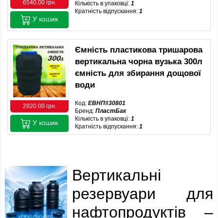
6540.00 грн.
Кількість в упаковці:
1
Кратність відпускання:
1
У кошик
Ємність пластикова тришарова
вертикальна чорна вузька 300л
ємність для збирання дощової
води
Код:
ЕВНП#30801
2820.00 грн.
Бренд:
ПластБак
Кількість в упаковці:
1
У кошик
Кратність відпускання:
1
Вертикальні
резервуари для
нафтопродуктів –