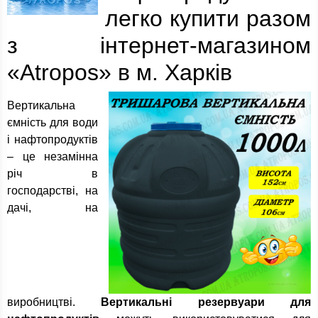
легко купити разом
з інтернет-магазином
«Atropos» в м. Харків
Вертикальна
ємність для води
і нафтопродуктів
– це незамінна
річ в
господарстві, на
дачі, на
виробництві.
Вертикальні резервуари для