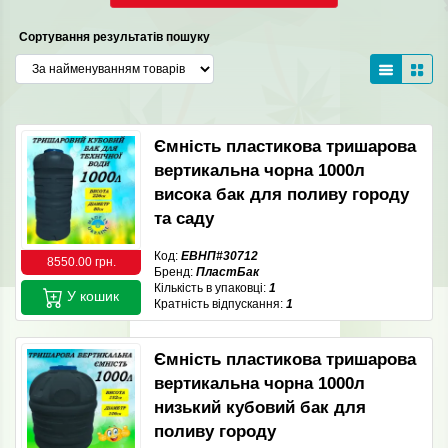
Сортування результатів пошуку
Ємність пластикова тришарова
вертикальна чорна 1000л
висока бак для поливу городу
та саду
Код:
ЕВНП#30712
8550.00 грн.
Бренд:
ПластБак
Кількість в упаковці:
1
У кошик
Кратність відпускання:
1
Ємність пластикова тришарова
вертикальна чорна 1000л
низький кубовий бак для
поливу городу