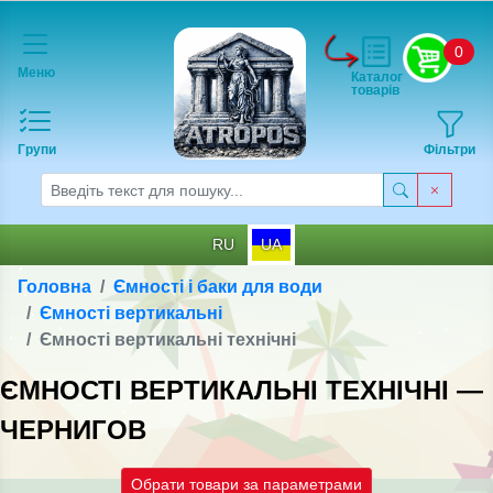
0
Меню
Каталог
товарів
Групи
Фільтри
RU
UA
Головна
Ємності і баки для води
Ємності вертикальні
Ємності вертикальні технічні
ЄМНОСТІ ВЕРТИКАЛЬНІ ТЕХНІЧНІ —
ЧЕРНИГОВ
Обрати товари за параметрами