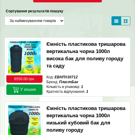
Сортування результатів пошуку
Ємність пластикова тришарова
вертикальна чорна 1000л
висока бак для поливу городу
та саду
Код:
ЕВНП#30712
8550.00 грн.
Бренд:
ПластБак
Кількість в упаковці:
1
У кошик
Кратність відпускання:
1
Ємність пластикова тришарова
вертикальна чорна 1000л
низький кубовий бак для
поливу городу