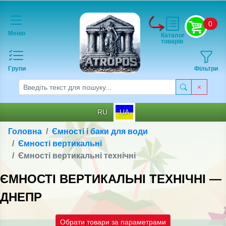
0
Меню
Каталог
товарів
Групи
Фільтри
RU
UA
Головна
Ємності і баки для води
Ємності вертикальні
Ємності вертикальні технічні
ЄМНОСТІ ВЕРТИКАЛЬНІ ТЕХНІЧНІ —
ДНЕПР
Обрати товари за параметрами