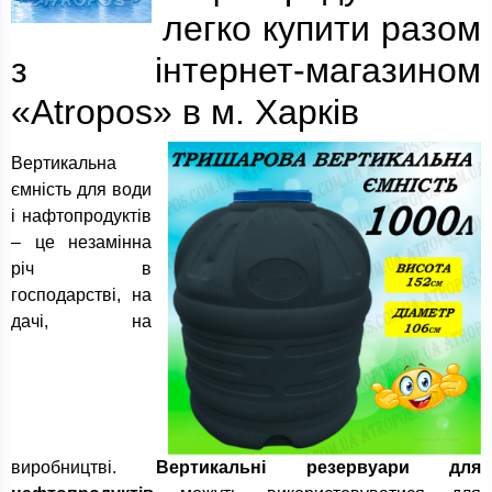
легко купити разом
з інтернет-магазином
«Atropos» в м. Харків
Вертикальна
ємність для води
і нафтопродуктів
– це незамінна
річ в
господарстві, на
дачі, на
виробництві.
Вертикальні резервуари для