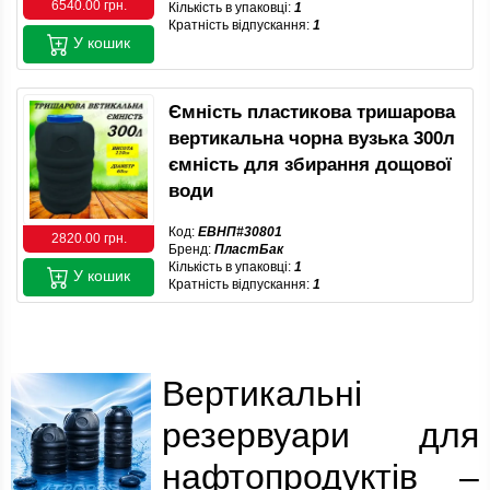
6540.00 грн.
Кількість в упаковці:
1
Кратність відпускання:
1
У кошик
Ємність пластикова тришарова
вертикальна чорна вузька 300л
ємність для збирання дощової
води
Код:
ЕВНП#30801
2820.00 грн.
Бренд:
ПластБак
Кількість в упаковці:
1
У кошик
Кратність відпускання:
1
Вертикальні
резервуари для
нафтопродуктів –