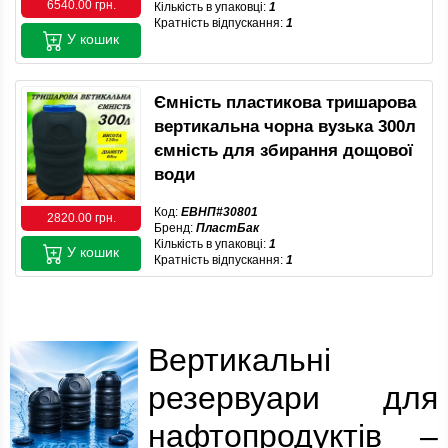
6540.00 грн.
Кількість в упаковці:
1
Кратність відпускання:
1
У кошик
Ємність пластикова тришарова
вертикальна чорна вузька 300л
ємність для збирання дощової
води
Код:
ЕВНП#30801
2820.00 грн.
Бренд:
ПластБак
Кількість в упаковці:
1
У кошик
Кратність відпускання:
1
Вертикальні
резервуари для
нафтопродуктів –