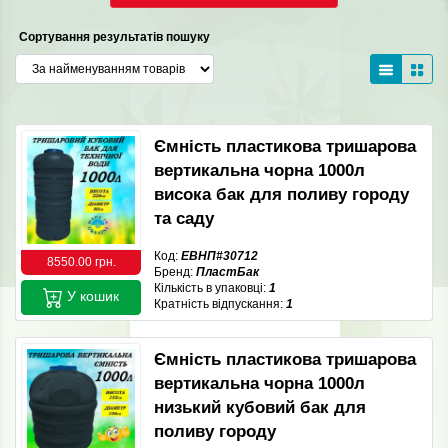
Сортування результатів пошуку
Ємність пластикова тришарова
вертикальна чорна 1000л
висока бак для поливу городу
та саду
Код:
ЕВНП#30712
8550.00 грн.
Бренд:
ПластБак
Кількість в упаковці:
1
У кошик
Кратність відпускання:
1
Ємність пластикова тришарова
вертикальна чорна 1000л
низький кубовий бак для
поливу городу