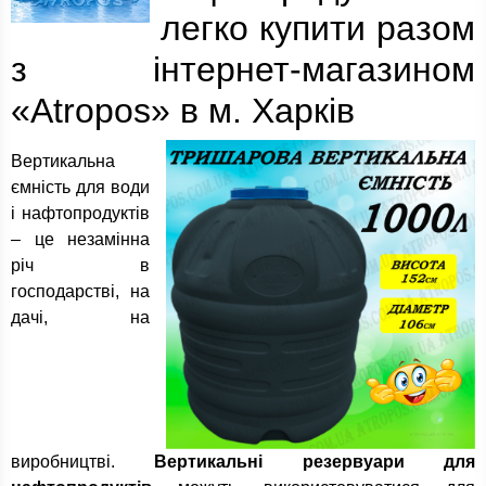
легко купити разом
з інтернет-магазином
«Atropos» в м. Харків
Вертикальна
ємність для води
і нафтопродуктів
– це незамінна
річ в
господарстві, на
дачі, на
виробництві.
Вертикальні резервуари для