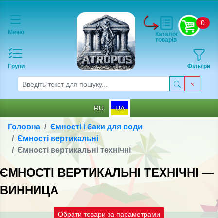
0
Меню
Каталог
товарів
Групи
Фільтри
RU
UA
Головна
Ємності і баки для води
Ємності вертикальні
Ємності вертикальні технічні
ЄМНОСТІ ВЕРТИКАЛЬНІ ТЕХНІЧНІ —
ВИННИЦА
Обрати товари за параметрами