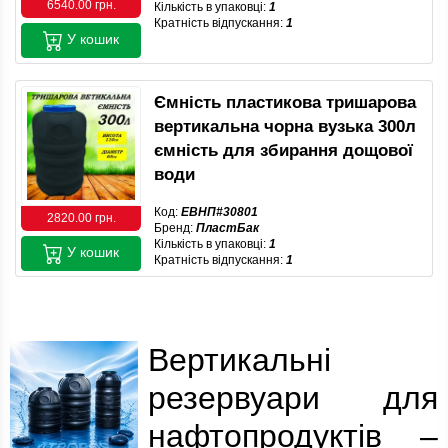
6540.00 грн.
Кількість в упаковці:
1
Кратність відпускання:
1
У кошик
Ємність пластикова тришарова
вертикальна чорна вузька 300л
ємність для збирання дощової
води
Код:
ЕВНП#30801
2820.00 грн.
Бренд:
ПластБак
Кількість в упаковці:
1
У кошик
Кратність відпускання:
1
Вертикальні
резервуари для
нафтопродуктів –