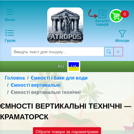
0
Меню
Каталог
товарів
Групи
Фільтри
RU
UA
Головна
Ємності і баки для води
Ємності вертикальні
Ємності вертикальні технічні
ЄМНОСТІ ВЕРТИКАЛЬНІ ТЕХНІЧНІ —
КРАМАТОРСК
Обрати товари за параметрами