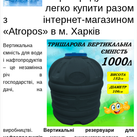
легко купити разом
з інтернет-магазином
«Atropos» в м. Харків
Вертикальна
ємність для води
і нафтопродуктів
– це незамінна
річ в
господарстві, на
дачі, на
виробництві.
Вертикальні резервуари для