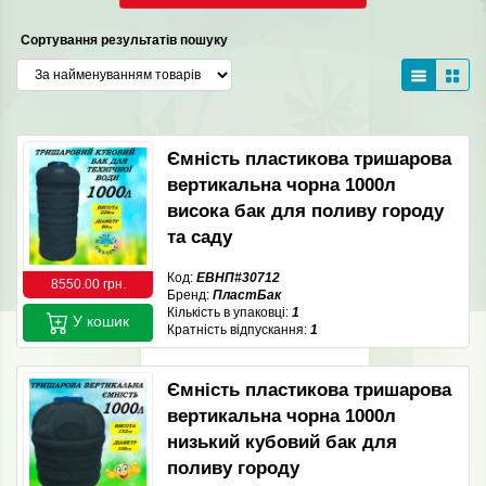
Сортування результатів пошуку
Ємність пластикова тришарова
вертикальна чорна 1000л
висока бак для поливу городу
та саду
Код:
ЕВНП#30712
8550.00 грн.
Бренд:
ПластБак
Кількість в упаковці:
1
У кошик
Кратність відпускання:
1
Ємність пластикова тришарова
вертикальна чорна 1000л
низький кубовий бак для
поливу городу