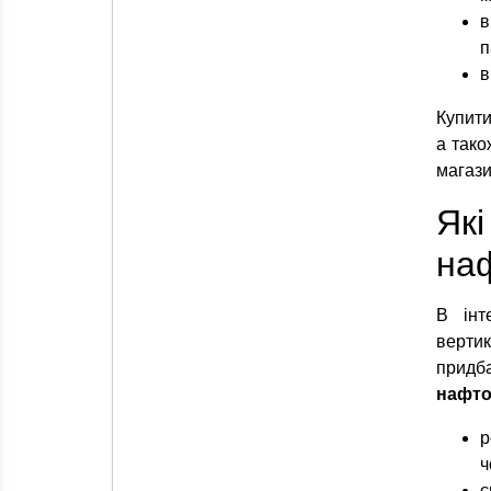
в
п
в
Купити
а тако
магази
Як
наф
В інт
верти
прид
нафто
р
ч
є