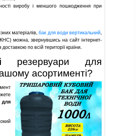
цності виробу і меншого пошкодження при
ізних матеріалів,
бак для води вертикальний
,
(КНС) можна, звернувшись на сайт інтернет-
 доставкою по всій території країни.
ні резервуари для
нашому асортименті?
мент
жете
 для
сокий