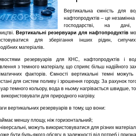
Вертикальна ємність для во
нафтопродуктів – це незамінна 
господарстві, на дачі
ництві.
Вертикальні резервуари для нафтопродуктів
мо
истовуватися для зберігання інших рідин, сипучи
одібних матеріалів.
ивостями резервуарів для КНС, нафтопродуктів і во
влення з темного матеріалу, що сприяє більш надійного за
ліматичних факторів. Ємності вертикальні темні можуть
стані для систем поливу і зрошення городу. За рахунок тог
уар темного кольору, вода в ньому нагрівається швидше, то
 використовувати для природного нагріву.
ги вертикальних резервуарів в тому, що вони:
аймає меншу площу, ніж горизонтальний;
ніверсальні, можуть використовуватися для різних матеріалі
оже бути будь-якого обсягу, в залежності від потреб і призн