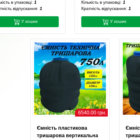
ькість в упаковці:
1
Кількість в упаковці:
1
тність відпускання:
1
Кратність відпускання:
1
У кошик
У кошик
6540.00 грн.
Ємність пластикова
Ємніс
тришарова вертикальна
триш