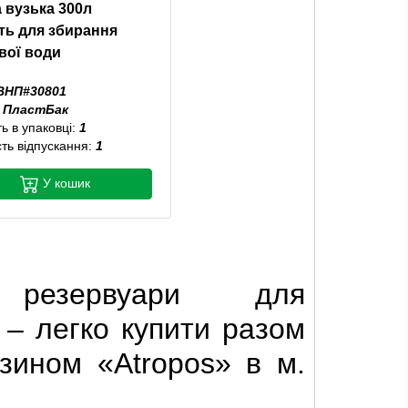
 вузька 300л
ть для збирання
вої води
ВНП#30801
:
ПластБак
ть в упаковці:
1
сть відпускання:
1
У кошик
і резервуари для
 – легко купити разом
азином «Atropos» в м.