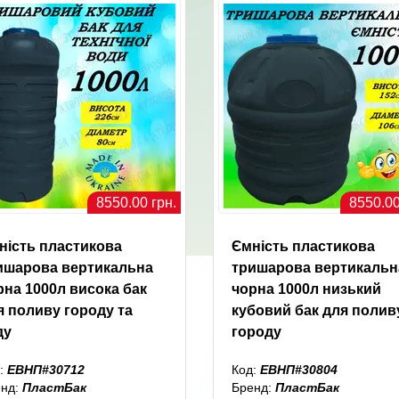
8550.00 грн.
8550.00
ність пластикова
Ємність пластикова
ишарова вертикальна
тришарова вертикальн
рна 1000л висока бак
чорна 1000л низький
я поливу городу та
кубовий бак для полив
ду
городу
:
ЕВНП#30712
Код:
ЕВНП#30804
енд:
ПластБак
Бренд:
ПластБак