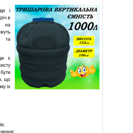
ди і
річ в
, на
жуть
х та
ди є
хисту
 бути
о, що
му їх
в;
ачення;