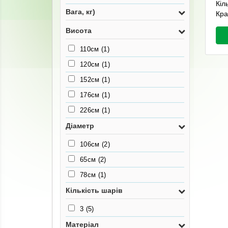
Кіл
Вага, кг)
Кра
Висота
110см
(1)
120см
(1)
152см
(1)
176см
(1)
226см
(1)
Діаметр
106см
(2)
65см
(2)
78см
(1)
Кількість шарів
3
(5)
Матеріал