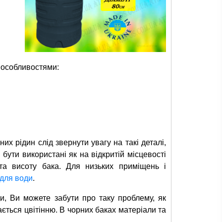
 особливостями:
их рідин слід звернути увагу на такі деталі,
 бути використані як на відкритій місцевості
та висоту бака. Для низьких приміщень і
 для води
.
и, Ви можете забути про таку проблему, як
ається цвітінню. В чорних баках матеріали та