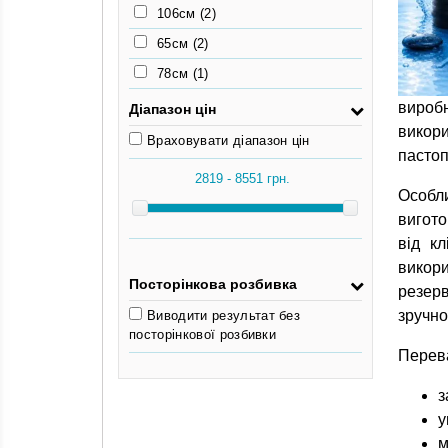
106см
(2)
65см
(2)
78см
(1)
вироб
Діапазон цін
викор
Враховувати діапазон цін
пастоп
Особл
вигото
від к
викори
Посторінкова розбивка
резерв
зручно
Виводити результат без
посторінкової розбивки
Перева
з
у
м