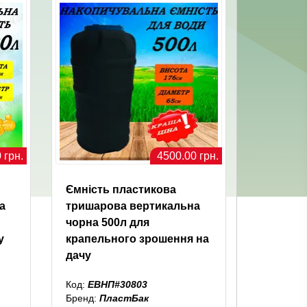
 грн.
4500.00 грн.
Ємність пластикова
а
тришарова вертикальна
чорна 500л для
у
крапельного зрошення на
дачу
Код:
ЕВНП#30803
Бренд:
ПластБак