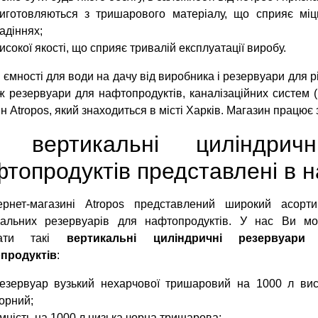
иготовляються з тришарового матеріалу, що сприяє мі
адіннях;
исокої якості, що сприяє тривалій експлуатації виробу.
 ємності для води на дачу від виробника і резервуари для р
ж резервуари для нафтопродуктів, каналізаційних систем 
н Atropos, який знаходиться в місті Харків. Магазин працює з
і вертикальні циліндрич
топродуктів представлені в 
ернет-магазині Atropos представлений широкий асорти
кальних резервуарів для нафтопродуктів. У нас Ви мо
бати такі
вертикальні циліндричні резервуари
продуктів
:
езервуар вузький нехарчової тришаровий на 1000 л ви
орний;
мність на 1000 л низька чорна тришарова;