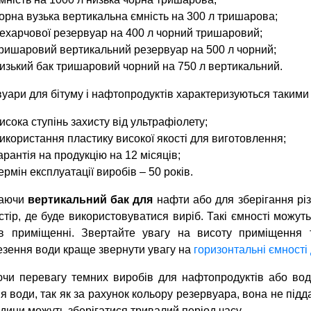
орна вузька вертикальна ємність на 300 л тришарова;
ехарчової резервуар на 400 л чорний тришаровий;
ришаровий вертикальний резервуар на 500 л чорний;
изький бак тришаровий чорний на 750 л вертикальний.
уари для бітуму і нафтопродуктів характеризуються такими
исока ступінь захисту від ультрафіолету;
икористання пластику високої якості для виготовлення;
арантія на продукцію на 12 місяців;
ермін експлуатації виробів – 50 років.
аючи
вертикальний бак для
нафти або для зберігання різн
стір, де буде використовуватися виріб. Такі ємності можуть
 в приміщенні. Звертайте увагу на висоту приміщення 
зення води краще звернути увагу на
горизонтальні ємності
чи перевагу темних виробів для нафтопродуктів або вод
ня води, так як за рахунок кольору резервуара, вона не підд
рідини можуть зберігатися тривалий період часу.