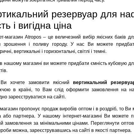
тикальний резервуар для наф
сть і вигідна ціна
ет-магазин Atropos – це величезний вибір якісних баків д
м зрошення і поливу городу. У нас Ви можете придб
ичні, вертикальні і горизонтальні, світлі і темні.
в нашому магазині ви можете придбати ємність кубовую для
тів.
Ви хочете замовити якісний
вертикальний резервуа
жчою в країні, то Вам слід оформити замовлення на н
дно зареєструватися на сайті.
 магазин пропонує продаж виробів оптом і в роздріб, то Ви
та або партнера. У нашому інтернет-магазині Ви можете 
й замовлення за мінімальними цінами. Переглянути оптові
ироби можна, зареєструвавшись на сайті в якості партнера.