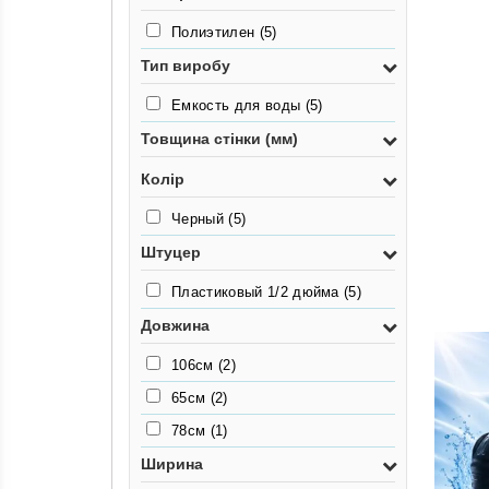
Полиэтилен
(5)
Тип виробу
Емкость для воды
(5)
Товщина стінки (мм)
Колір
Черный
(5)
Штуцер
Пластиковый 1/2 дюйма
(5)
Довжина
106см
(2)
65см
(2)
78см
(1)
Ширина