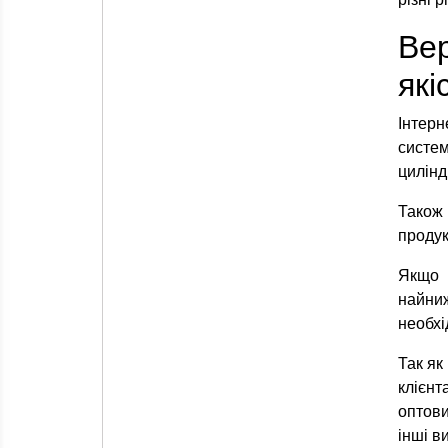
Вер
які
Інтерн
систе
циліндр
Також 
продук
Якщо 
найни
необхі
Так як
клієн
оптови
інші в