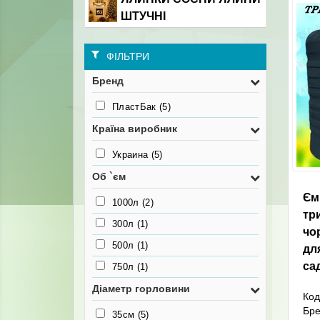
ШТУЧНІ
ФІЛЬТРИ
Бренд
ПластБак
(5)
Країна виробник
Украина
(5)
Об `єм
Єм
1000л
(2)
тр
300л
(1)
чо
500л
(1)
дл
са
750л
(1)
Діаметр горловини
Код
Бр
35см
(5)