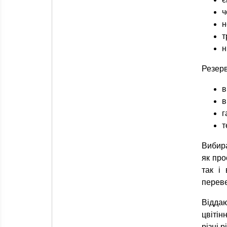
ч
н
т
н
Резерв
в
в
г
т
Вибир
як про
так і
переве
Віддаю
цвітін
різні 