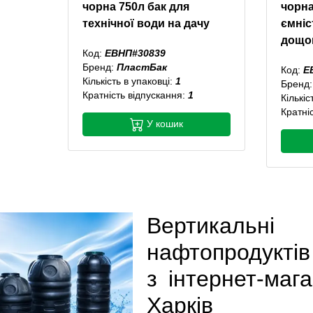
чорна 750л бак для
чорна
технічної води на дачу
ємніс
дощо
Код:
ЕВНП#30839
Бренд:
ПластБак
Код:
Е
Кількість в упаковці:
1
Бренд
Кратність відпускання:
1
Кількіс
Кратні
У кошик
Вертикальн
нафтопродуктів
з інтернет-маг
Харків