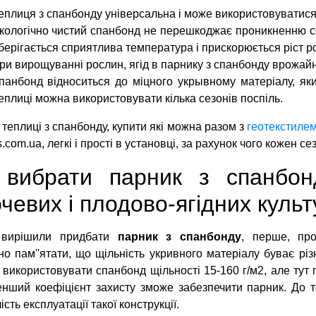
еплиця з спанбонду універсальна і може використовуватися
кологічно чистий спанбонд не перешкоджає проникненню со
берігається сприятлива температура і прискорюється ріст р
ри вирощуванні рослин, ягід в парнику з спанбонду врожайн
панбонд відноситься до міцного укрывному матеріалу, як
еплиці можна використовувати кілька сезонів поспіль.
 теплиці з спанбонду, купити які можна разом з
геотекстиле
s.com.ua, легкі і прості в установці, за рахунок чого кожен 
 вибрати парник з спанбо
чевих і плодово-ягідних культ
вирішили придбати
парник з спанбонду
, перше, пр
но пам''ятати, що щільність укривного матеріалу буває р
використовувати спанбонд щільності 15-160 г/м2, але тут 
нший коефіцієнт захисту зможе забезпечити парник. До т
ість експлуатації такої конструкції.