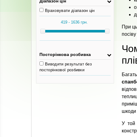
Діапазон цін
о
Враховувати діапазон цін
д
При ць
посіву
Чо
Посторінкова розбивка
плі
Виводити результат без
посторінкової розбивки
Багат
спанб
відпов
тепли
приміщ
шкоди
У той
констр