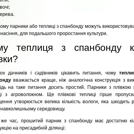
вочі;
ерева.
ому парники або теплиці з спанбонду можуть використовуват
 насіння, для подальшого проростання культури.
му теплиця з спанбонду к
вки?
ьох дачників і садівників цікавить питання, чому
тепли
онду
вважається краще, ніж аналогічна конструкція з ви
ідь на таке питання досить простий. Парники з плівкою н
ці з агроволокном. Ще плівкові теплиці гірше пропуск
ення утворюється велика кількість вологи, яка шкодить 
 навколишньому середовищу.
 же час, прошитий парник з спанбонду має достатню кіл
укцію на присадибній ділянці: