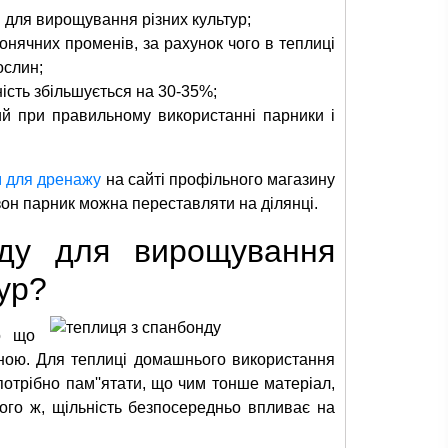
 для вирощування різних культур;
нячних променів, за рахунок чого в теплиці
ослин;
ість збільшується на 30-35%;
ий при правильному використанні парники і
м для дренажу
на сайті профільного магазину
сезон парник можна переставляти на ділянці.
нду для вирощування
ур?
о що
ізною. Для теплиці домашнього використання
потрібно пам''ятати, що чим тонше матеріал,
ого ж, щільність безпосередньо впливає на