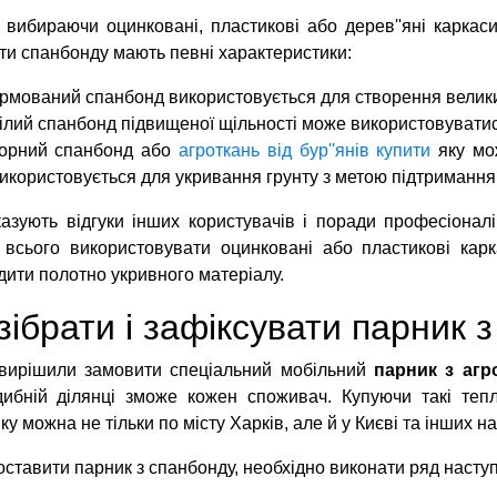
 вибираючи оцинковані, пластикові або дерев''яні каркаси
ти спанбонду мають певні характеристики:
рмований спанбонд використовується для створення великих
ілий спанбонд підвищеної щільності може використовуватися
орний спанбонд або
агроткань від бур''янів купити
яку мож
икористовується для укривання грунту з метою підтримання 
азують відгуки інших користувачів і поради професіонал
всього використовувати оцинковані або пластикові карк
ити полотно укривного матеріалу.
зібрати і зафіксувати парник 
вирішили замовити спеціальний мобільний
парник з агр
ибній ділянці зможе кожен споживач. Купуючи такі тепл
ку можна не тільки по місту Харків, але й у Києві та інших на
ставити парник з спанбонду, необхідно виконати ряд наступ