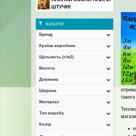
ШТУЧНІ
ФІЛЬТРИ
Бренд
Країна виробник
Щільність (г/м2)
Висота
Довжина
отрима
Ширина
такого
Матеріал
Тепли
Тип виробу
магази
Колір
я
к