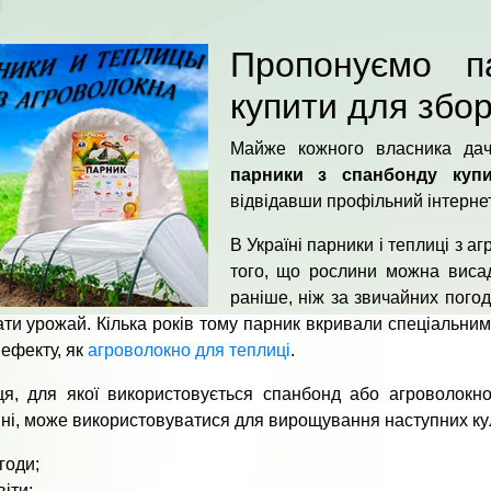
Пропонуємо п
купити для збо
Майже кожного власника дачно
парники з спанбонду куп
відвідавши профільний інтернет
В Україні парники і теплиці з 
того, що рослини можна висад
раніше, ніж за звичайних пого
ти урожай. Кілька років тому парник вкривали спеціальним
 ефекту, як
агроволокно для теплиці
.
ця, для якої використовується спанбонд або агроволокн
ні, може використовуватися для вирощування наступних ку
годи;
віти;