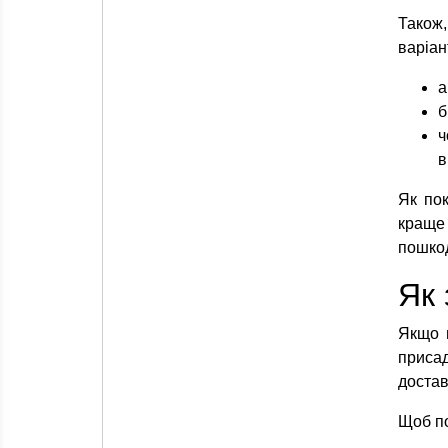
Також,
варіан
а
б
ч
в
Як пок
краще 
пошкод
Як 
Якщо 
присад
достав
Щоб по