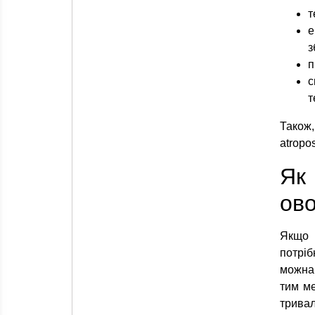
т
е
з
п
с
т
Також,
atropo
Як
ово
Якщо 
потріб
можна 
тим ме
тривал