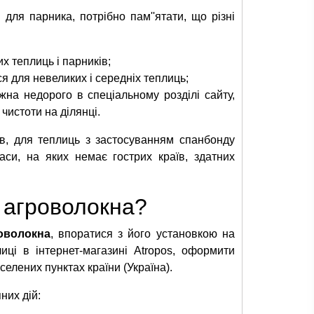
 для парника, потрібно пам''ятати, що різні
 теплиць і парників;
 для невеликих і середніх теплиць;
на недорого в спеціальному розділі сайту,
чистоти на ділянці.
ів, для теплиць з застосуванням спанбонду
аси, на яких немає гострих країв, здатних
з агроволокна?
оволокна
, впоратися з його установкою на
иці в інтернет-магазині Atropos, оформити
селених пунктах країни (Україна).
них дій: