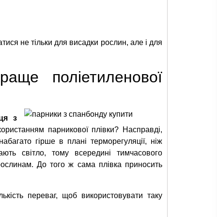
ися не тільки для висадки рослин, але і для
раще поліетиленової
ця з
користанням парникової плівки? Насправді,
абагато гірше в плані терморегуляції, ніж
ають світло, тому всередині тимчасового
рослинам. До того ж сама плівка приносить
ькість переваг, щоб використовувати таку