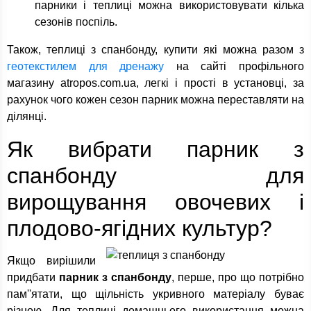
парники і теплиці можна використовувати кілька
сезонів поспіль.
Також, теплиці з спанбонду, купити які можна разом з
геотекстилем для дренажу
на сайті профільного
магазину atropos.com.ua, легкі і прості в установці, за
рахунок чого кожен сезон парник можна переставляти на
ділянці.
Як вибрати парник з
спанбонду для
вирощування овочевих і
плодово-ягідних культур?
Якщо вирішили
придбати
парник з спанбонду
, перше, про що потрібно
пам''ятати, що щільність укривного матеріалу буває
різною. Для теплиці домашнього використання можна