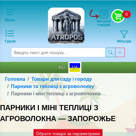
0
Меню
Каталог
товарів
Групи
Фільтри
RU
UA
Головна
Товари для саду і городу
Парники та теплиці з агроволокну
Парники і міні теплиці з агроволокна
ПАРНИКИ І МІНІ ТЕПЛИЦІ З
АГРОВОЛОКНА — ЗАПОРОЖЬЕ
Обрати товари за параметрами