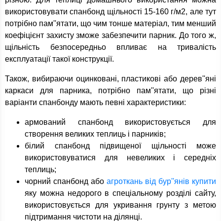
використовувати спанбонд щільності 15-160 г/м2, але тут
потрібно пам''ятати, що чим тонше матеріал, тим менший
коефіцієнт захисту зможе забезпечити парник. До того ж,
щільність безпосередньо впливає на тривалість
експлуатації такої конструкції.
Також, вибираючи оцинковані, пластикові або дерев''яні
каркаси для парника, потрібно пам''ятати, що різні
варіанти спанбонду мають певні характеристики:
армований спанбонд використовується для
створення великих теплиць і парників;
білий спанбонд підвищеної щільності може
використовуватися для невеликих і середніх
теплиць;
чорний спанбонд або
агроткань від бур''янів купити
яку можна недорого в спеціальному розділі сайту,
використовується для укривання грунту з метою
підтримання чистоти на ділянці.