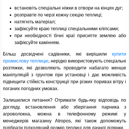
встановіть спеціальні ніжки в отвори на кінцях дуг;
розправте по черзі кожну секцію теплиці;
натягніть матеріал;
зафіксуйте краю теплиці спеціальними кліпсами;
при необхідності бічні краї присипте землею або
зафіксуйте камінням.
Більш досвідчені садівники, які вирішили
купити
промислову теплицю
, нерідко використовують спеціальні
розтяжки, які дозволяють проводити набагато менше
маніпуляцій з грунтом при установці і дає можливість
підвищити стійкість конструкції при різких поривах вітру і
поганих погодних умовах.
Залишилися питання? Отримати будь-яку відповідь по
догляду, встановлення або зберігання парника з
агроволокна, можна в телефонному режимі у
менеджерів магазину Atropos, які також допоможуть
підібрати підходящий розмір теплиці для дачної ділянки.