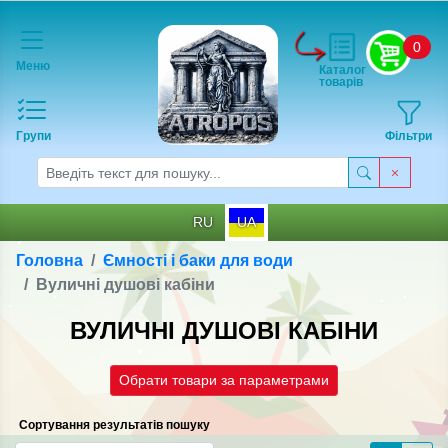
0
Меню
Каталог
товарів
Групи
Фільтри
RU
UA
Головна
Ємності і баки для води
Вуличні душові кабіни
ВУЛИЧНІ ДУШОВІ КАБІНИ
Обрати товари за параметрами
Сортування результатів пошуку