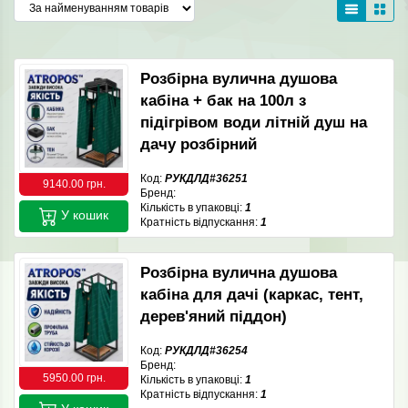
Розбірна вулична душова
кабіна + бак на 100л з
підігрівом води літній душ на
дачу розбірний
Код:
РУКДЛД#36251
9140.00 грн.
Бренд:
Кількість в упаковці:
1
У кошик
Кратність відпускання:
1
Розбірна вулична душова
кабіна для дачі (каркас, тент,
дерев'яний піддон)
Код:
РУКДЛД#36254
Бренд:
5950.00 грн.
Кількість в упаковці:
1
Кратність відпускання:
1