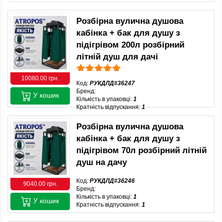
Розбірна вулична душова
кабінка + бак для душу з
підігрівом 200л розбірний
літній душ для дачі
10080.00 грн.
Код:
РУКДЛД#36247
Бренд:
У кошик
Кількість в упаковці:
1
Кратність відпускання:
1
Розбірна вулична душова
кабінка + бак для душу з
підігрівом 70л розбірний літній
душ на дачу
Код:
РУКДЛД#36246
9040.00 грн.
Бренд:
Кількість в упаковці:
1
У кошик
Кратність відпускання:
1