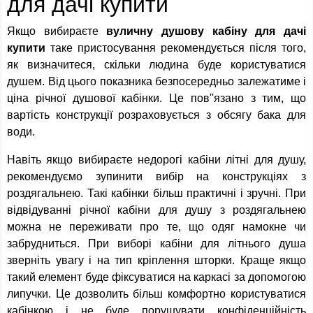
для дачі купити
Якщо вибираєте
вуличну душову кабіну для дачі
купити
таке пристосування рекомендується після того,
як визначитеся, скільки людина буде користуватися
душем. Від цього показника безпосередньо залежатиме і
ціна річної душової кабінки. Це пов''язано з тим, що
вартість конструкції розраховується з обсягу бака для
води.
Навіть якщо вибираєте недорогі кабіни літні для душу,
рекомендуємо зупинити вибір на конструкціях з
роздягальнею. Такі кабінки більш практичні і зручні. При
відвідуванні річної кабіни для душу з роздягальнею
можна не переживати про те, що одяг намокне чи
забрудниться. При виборі кабіни для літнього душа
зверніть увагу і на тип кріплення шторки. Краще якщо
такий елемент буде фіксуватися на каркасі за допомогою
липучки. Це дозволить більш комфортно користуватися
кабінкою і не буде порушувати конфіденційність