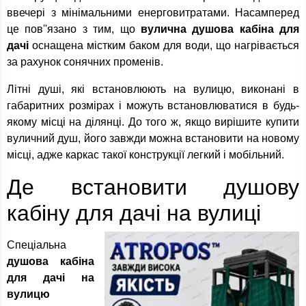
ввечері з мінімальними енерговитратами. Насамперед
це пов''язано з тим, що
вулична душова кабіна для
дачі
оснащена містким баком для води, що нагрівається
за рахунок сонячних променів.
Літні душі, які встановлюють на вулицю, виконані в
габаритних розмірах і можуть встановлюватися в будь-
якому місці на ділянці. До того ж, якщо вирішите купити
вуличний душ, його завжди можна встановити на новому
місці, адже каркас такої конструкції легкий і мобільний.
Де встановити душову
кабіну для дачі на вулиці
Спеціальна
душова кабіна
для дачі на
вулицю