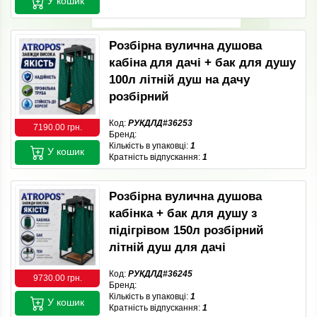
У кошик
Розбірна вулична душова
кабіна для дачі + бак для душу
100л літній душ на дачу
розбірний
Код:
РУКДЛД#36253
7190.00 грн.
Бренд:
Кількість в упаковці:
1
У кошик
Кратність відпускання:
1
Розбірна вулична душова
кабінка + бак для душу з
підігрівом 150л розбірний
літній душ для дачі
Код:
РУКДЛД#36245
9730.00 грн.
Бренд:
Кількість в упаковці:
1
У кошик
Кратність відпускання:
1