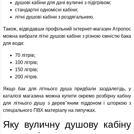
душові кабіни для дачі вуличні з підігрівом;
стандартні одномісні кабіни;
літні душові кабіни з роздягальнею.
Також, відвідавши профільний інтернет-магазин Атропос
можна вибрати літні душові кабіни з різною ємністю бака
для води:
70 літрів;
100 літрів;
150 літрів;
200 літрів.
Якщо бак для літнього душа придбали заздалегідь, у
каталозі магазина можна купити окремо розбірну кабіну
для літнього душу з дерев''яним піддоном і шторкою з
спеціального ПВХ матеріалу на липучках.
Яку вуличну душову кабіну