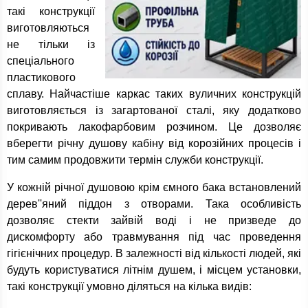
такі конструкції
виготовляються
не тільки із
спеціального
пластикового
сплаву. Найчастіше каркас таких вуличних конструкцій
виготовляється із загартованої сталі, яку додатково
покривають лакофарбовим розчином. Це дозволяє
вберегти річну душову кабіну від корозійних процесів і
тим самим продовжити термін служби конструкції.
У кожній річної душовою крім ємного бака встановлений
дерев''яний піддон з отворами. Така особливість
дозволяє стекти зайвій воді і не призведе до
дискомфорту або травмування під час проведення
гігієнічних процедур. В залежності від кількості людей, які
будуть користуватися літнім душем, і місцем установки,
такі конструкції умовно діляться на кілька видів: