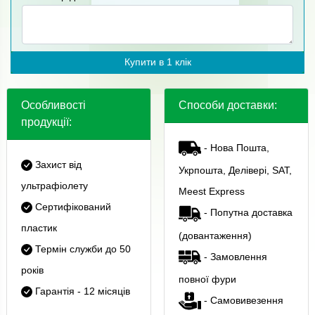
Купити в 1 клік
Особливості
Способи доставки:
продукції:
- Нова Пошта,
Захист від
Укрпошта, Делівері, SAT,
ультрафіолету
Meest Express
Сертифікований
- Попутна доставка
пластик
(довантаження)
Термін служби до 50
- Замовлення
років
повної фури
Гарантія - 12 місяців
- Самовивезення