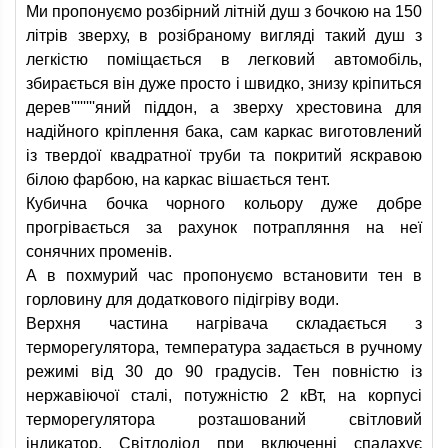
Ми пропонуємо розбірний літній душ з бочкою на 150
літрів зверху, в розібраному вигляді такий душ з
легкістю поміщається в легковий автомобіль,
збирається він дуже просто і швидко, знизу кріпиться
дерев''''''''яний піддон, а зверху хрестовина для
надійного кріплення бака, сам каркас виготовлений
із твердої квадратної труби та покритий яскравою
білою фарбою, на каркас вішається тент.
Кубична бочка чорного кольору дуже добре
прогрівається за рахунок потрапляння на неї
сонячних променів.
А в похмурий час пропонуємо встановити тен в
горловину для додаткового підігріву води.
Верхня частина нагрівача складається з
терморегулятора, температура задається в ручному
режимі від 30 до 90 градусів. Тен повністю із
нержавіючої сталі, потужністю 2 кВт, на корпусі
терморегулятора розташований світловий
індикатор. Світлодіод при включенні спалахує