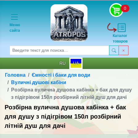
0
Меню
сайта
Каталог
товаров
RU
UA
Головна
Ємності і баки для води
Вуличні душові кабіни
Розбірна вулична душова кабінка + бак для душу
з підігрівом 150л розбірний літній душ для дачі
Розбірна вулична душова кабінка + бак
для душу з підігрівом 150л розбірний
літній душ для дачі