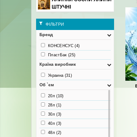
ШТУЧНІ
ФІЛЬТРИ
Бренд
КОНСЕНСУС
(4)
ПластБак
(25)
Країна виробник
Украина
(31)
Об `єм
20л
(10)
28л
(1)
30л
(3)
40л
(3)
48л
(2)