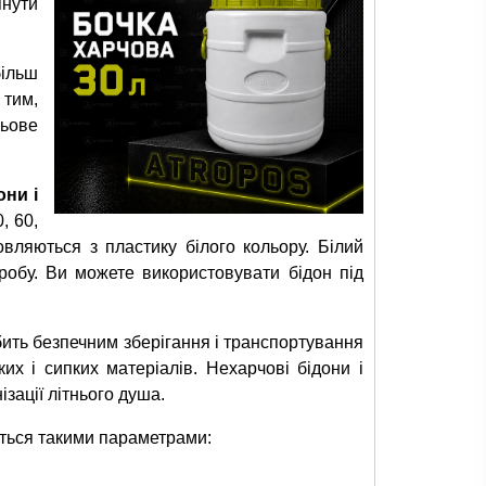
янути
більш
 тим,
льове
они і
0, 60,
овляються з пластику білого кольору. Білий
иробу. Ви можете використовувати бідон під
бить безпечним зберігання і транспортування
ких і сипких матеріалів. Нехарчові бідони і
зації літнього душа.
ються такими параметрами: