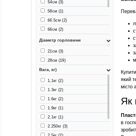
54см
(3)
58см
(1)
Перева
66.5см
(2)
л
66см
(2)
с
с
78.5см
(1)
Діаметр горловини
з
80см
(3)
21см
(3)
з
92см
(1)
м
28см
(19)
93см
(2)
Вага, кг)
Купити
95мм
(1)
який т
1,1кг
(2)
місто 
1.3кг
(2)
Як 
1.6кг
(2)
1.9кг
(1)
Пласт
2,1кг
(1)
в госп
2.250кг
(3)
зробит
2.5кг
(2)