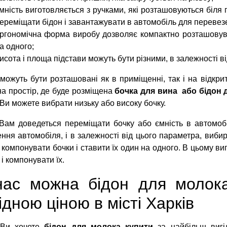
мність виготовляється з ручками, які розташовуються біля 
ереміщати бідон і завантажувати в автомобіль для перевез
ргономічна форма виробу дозволяє компактно розташовуват
а одного;
исота і площа підстави можуть бути різними, в залежності ві
можуть бути розташовані як в приміщенні, так і на відкри
на простір, де буде розміщена
бочка для вина або бідон 
 Ви можете вибрати низьку або високу бочку.
ам доведеться переміщати бочку або ємність в автомобіл
ення автомобіля, і в залежності від цього параметра, виб
компонувати бочки і ставити їх один на одного. В цьому ви
 і компонувати їх.
нас можна бідон для молока
ідною ціною в місті Харків
Ви хочете
бідон для молока купити
за найбільш вигі