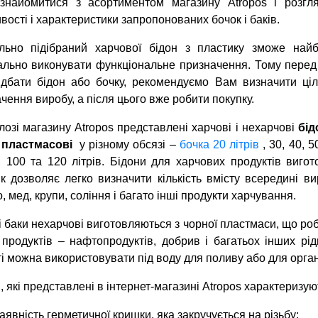
знайомитися з асортиментом магазину Atropos і розгл
вості і характеристики запропонованих бочок і баків.
льно підібраний харчової бідон з пластику зможе най
льно виконувати функціональне призначення. Тому перед
идбати бідон або бочку, рекомендуємо Вам визначити ці
чення виробу, а після цього вже робити покупку.
лозі магазину Atropos представлені харчові і нехарчові
бід
пластмасові
у різному обсязі –
бочка 20 літрів
, 30, 40, 5
, 100 та 120 літрів. Бідони для харчових продуктів вигот
к дозволяє легко визначити кількість вмісту всередині в
, мед, крупи, соління і багато інші продукти харчування.
і баки нехарчові виготовляються з чорної пластмаси, що ро
 продуктів – нафтопродуктів, добрив і багатьох інших рід
і можна використовувати під воду для поливу або для органі
, які представлені в інтернет-магазині Atropos характеризу
аявність герметичної кришки, яка закручується на різьбу;