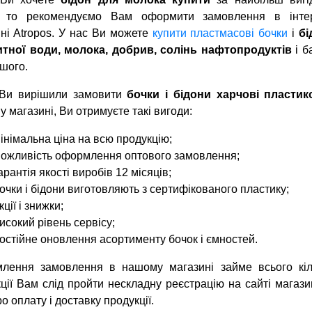
, то рекомендуємо Вам оформити замовлення в інтер
ні Atropos. У нас Ви можете
купити пластмасові бочки
і
бі
итної води, молока, добрив, солінь
нафтопродуктів
і б
ншого.
Ви вирішили замовити
бочки і бідони харчові пластик
 магазині, Ви отримуєте такі вигоди:
інімальна ціна на всю продукцію;
ожливість оформлення оптового замовлення;
арантія якості виробів 12 місяців;
очки і бідони виготовляють з сертифікованого пластику;
кції і знижки;
исокий рівень сервісу;
остійне оновлення асортименту бочок і ємностей.
лення замовлення в нашому магазині займе всього кіл
ції Вам слід пройти нескладну реєстрацію на сайті магази
ро оплату і доставку продукції.