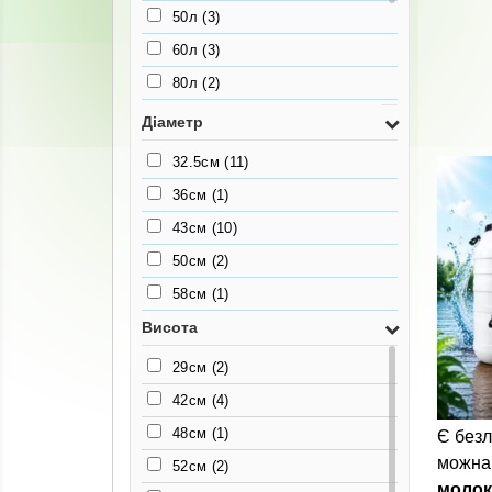
50л
(3)
60л
(3)
80л
(2)
100л
(2)
Діаметр
120л
(2)
32.5см
(11)
130л
(1)
36см
(1)
160л
(1)
43см
(10)
230л
(1)
50см
(2)
58см
(1)
Висота
29см
(2)
42см
(4)
48см
(1)
Є безл
можна 
52см
(2)
молок