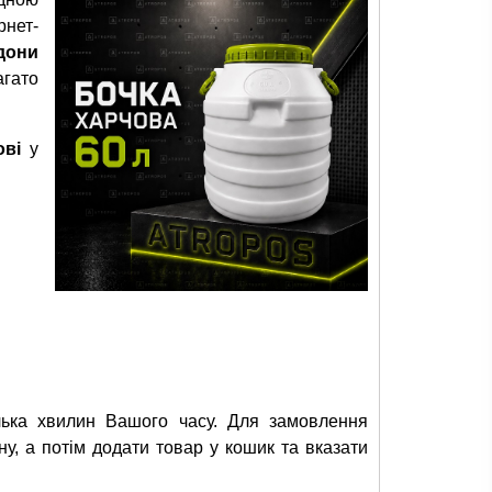
нет-
дони
агато
ові
у
ька хвилин Вашого часу. Для замовлення
ну, а потім додати товар у кошик та вказати