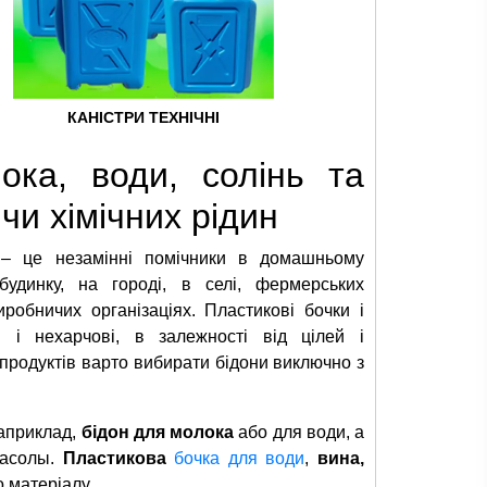
КАНІСТРИ ТЕХНІЧНІ
ока, води, солінь та
чи хімічних рідин
 це незамінні помічники в домашньому
будинку, на городі, в селі, фермерських
иробничих організаціях. Пластикові бочки і
 і нехарчові, в залежності від цілей і
 продуктів варто вибирати бідони виключно з
наприклад,
бідон для молока
або для води, а
засолы.
Пластикова
бочка для води
,
вина,
о матеріалу.