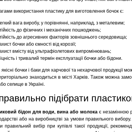
гами використання пластику для виготовлення бочок є:
егкий вага виробу, у порівнянні, наприклад, з металевим;
тійкість до фізичних і механічних пошкоджень;
тійкість до агресивних факторів зовнішнього середовища;
ахист бочки або ємності від корозії;
ахист вмісту від ультрафіолетових випромінювань;
іцність і тривалий термін експлуатації бочки або бідони.
 якісні бочки і баки для харчової та нехарчової продукції м
ериторіально знаходиться в місті Харків. Також можна зам
або селище в Україні.
правильно підібрати пластико
иковий бідон
для води, вина або молока
є незамінною 
одарстві або на виробництві за умови правильного вибору
и правильний вибір при купівлі такої продукції, рекомен