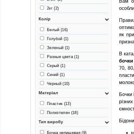
Вам о
особли
2кг
(2)
3,1кг
(2)
Колір
Прави
2,3кг
(1)
оптима
Белый
(16)
як пр
3.4кг
(2)
Голубой
(1)
призна
3.6кг
(2)
Зеленый
(1)
8кг
(2)
В ката
Разные цвета
(1)
бочки
9кг
(1)
Серый
(1)
70, 80
Синий
(1)
пласти
молоко
Черный
(10)
Матеріал
Бочки 
різних
Пластик
(13)
ємност
Полиэтилен
(18)
Бідони
Тип виробу
н
Бочка непищевая
(9)