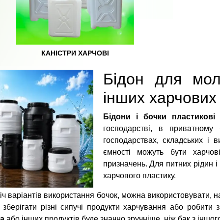
КАНІСТРИ ХАРЧОВІ
Бідон для мол
інших харчових 
Бідони і бочки пластикові
–
господарстві, в приватному 
господарствах, складських і в
ємності можуть бути харчові
призначень. Для питних рідин і
харчового пластику.
іч варіантів використання бочок, можна використовувати, 
зберігати різні сипучі продукти харчування або робити 
а
або інших продуктів буде значно зручніше, ніж бак з іншог