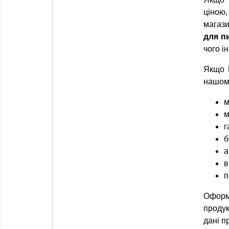
ціною
магази
для п
чого і
Якщо 
нашому
м
м
г
б
а
в
п
Оформ
продук
дані п