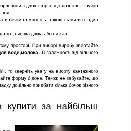
горловини з двох сторін, що дозволяє зручно
ення;
и бочки і ємності, а також ставити їх один
д того, висока діжка або низька.
тому просторі. При виборі виробу звертайте
для води,молока
. В залежності від вільного
і, то зверніть увагу на висоту вантажного
ирайте форму бідона. Також не забувайте, що
падку доцільно придбати кілька бочок різного
 купити за найбільш
дною