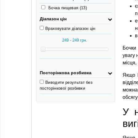
є
Бочка пищевая
(13)
п
Діапазон цін
е
н
Враховувати діапазон цін
в
Бочки 
увагу 
місця,
Посторінкова розбивка
Якщо В
відділ
Виводити результат без
посторінкової розбивки
можна 
обсягу
У 
виг
Якщо 