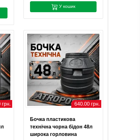
У кошик
 грн.
640.00 грн.
Бочка пластикова
0л
технічна чорна бідон 48л
широка горловина