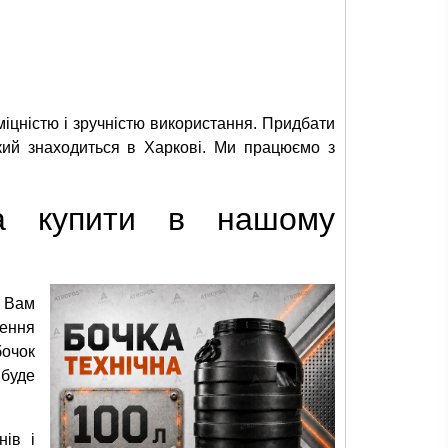
іцністю і зручністю використання. Придбати
який знаходиться в Харкові. Ми працюємо з
на купити в нашому
о Вам
чення
бочок
буде
нів і