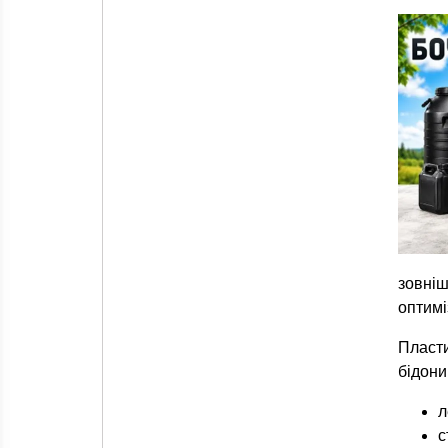
зовні
оптимі
Пласти
бідони
л
с