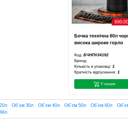
690.00
Бочка технічна 60л чор
висока широке горло
Код:
БЧНП#34192
Бренд:
Кількість в упаковці:
1
Кратність відпускання:
1
У кошик
20л
Об`єм 30л
Об`єм 40л
Об`єм 50л
Об`єм 60л
Об`є
48л