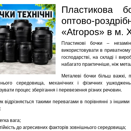
Пластикова б
оптово-розд
«Atropos» в м. 
Пластикові бочки – незамін
використовувати в приватному 
господарстві, на складі і виро
набагато практичніше, ніж метал
Металеві бочки більш важкі, п
шнього середовища, механічних і фізичних ушкоджен
зувати процес зберігання і перевезення різних речовин.
к відрізняється такими перевагами в порівнянні з іншими 
:
егка вага;
тійкість до агресивних факторів зовнішнього середовища;