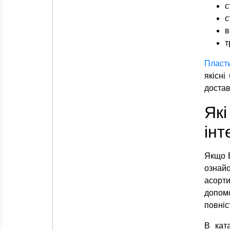
с
с
в
т
Пласти
якісні
достав
Як
інт
Якщо 
ознай
асорти
допом
повніс
В ката