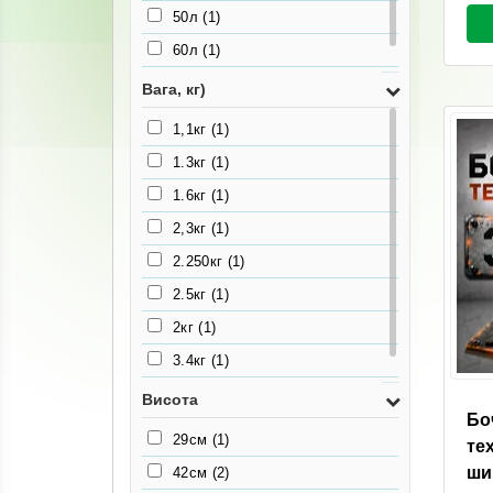
50л
(1)
60л
(1)
80л
(1)
Вага, кг)
1,1кг
(1)
1.3кг
(1)
1.6кг
(1)
2,3кг
(1)
2.250кг
(1)
2.5кг
(1)
2кг
(1)
3.4кг
(1)
3.6кг
(1)
Висота
Бо
29см
(1)
те
ши
42см
(2)