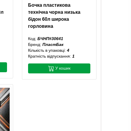
Бочка пластикова
0л
технічна чорна низька
бідон 60л широка
горловина
Код:
БЧНП#30641
Бренд:
ПластБак
Кількість в упаковці:
4
Кратність відпускання:
1
У кошик