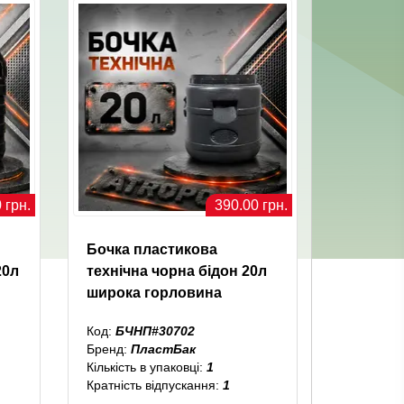
 грн.
390.00 грн.
Бочка пластикова
20л
технічна чорна бідон 20л
широка горловина
Код:
БЧНП#30702
Бренд:
ПластБак
Кількість в упаковці:
1
Кратність відпускання:
1