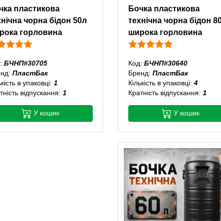
чка пластикова
Бочка пластикова
хнічна чорна бідон 50л
технічна чорна бідон 8
рока горловина
широка горловина
:
БЧНП#30705
Код:
БЧНП#30640
енд:
ПластБак
Бренд:
ПластБак
ькість в упаковці:
1
Кількість в упаковці:
4
тність відпускання:
1
Кратність відпускання:
1
У кошик
У кошик