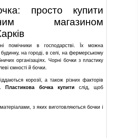
очка: просто купити
рібним магазином
Харків
ні помічники в господарстві. Їх можна
будинку, на городі, в селі, на фермерському
бничих організаціях. Чорні бочки з пластику
еві ємності й бочки.
іддаються корозії, а також різних факторів
ь.
Пластикова бочка купити
слід, щоб
матеріалами, з яких виготовляються бочки і