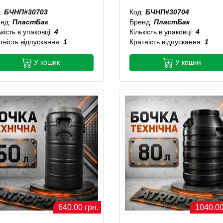
:
БЧНП#30703
Код:
БЧНП#30704
енд:
ПластБак
Бренд:
ПластБак
ькість в упаковці:
4
Кількість в упаковці:
4
тність відпускання:
1
Кратність відпускання:
1
У кошик
У кошик
640.00 грн.
1040.00