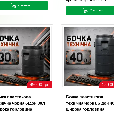
У кошик
У кошик
490.00 грн.
580.00
чка пластикова
Бочка пластикова
хнічна чорна бідон 30л
технічна чорна бідон 4
рока горловина
широка горловина