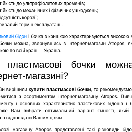
тійкість до ультрафіолетових променів;
тійкість до механічних і фізичних ушкоджень;
ідсутність корозії;
ривалий термін експлуатації.
ковий бідон
і бочка з кришкою характеризуються високою м
 бочки можна, звернувшись в інтернет-магазин Atropos, 
кою по всій країні – Україна.
і пластмасові бочки мож
ернет-магазині?
Ви вирішили
купити пластмасові бочки
, то рекомендуєм
омитися з асортиментом інтернет-магазину Atropos. Вив
менту і основних характеристик пластикових бідонів і 
оже Вам вибрати оптимальний варіант ємності, який 
тю відповідати Вашим цілям.
лозі магазину Atropos представлені такі різновиди бідо