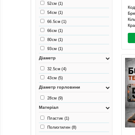
52см
(1)
Код
54см
(1)
Бр
Кіл
66.5см
(1)
Кра
66см
(1)
80см
(1)
93см
(1)
Діаметр
32.5см
(4)
43см
(5)
Діаметр горловини
28см
(9)
Матеріал
Пластик
(1)
Полиэтилен
(8)