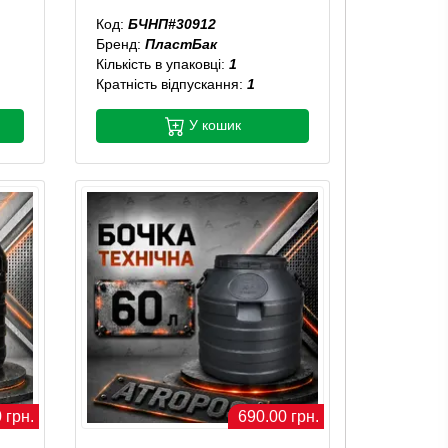
Код:
БЧНП#30912
Бренд:
ПластБак
Кількість в упаковці:
1
Кратність відпускання:
1
У кошик
 грн.
690.00 грн.