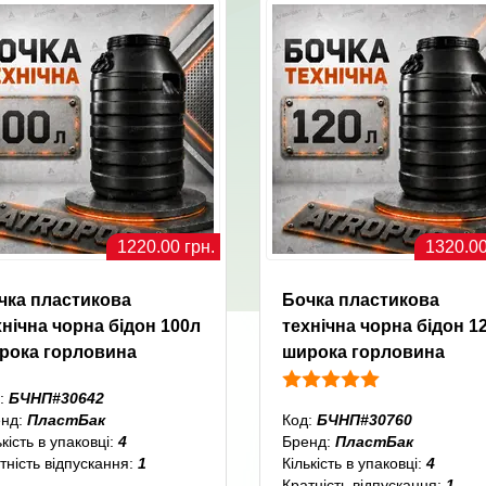
1220.00 грн.
1320.00
чка пластикова
Бочка пластикова
хнічна чорна бідон 100л
технічна чорна бідон 1
рока горловина
широка горловина
:
БЧНП#30642
енд:
ПластБак
Код:
БЧНП#30760
ькість в упаковці:
4
Бренд:
ПластБак
тність відпускання:
1
Кількість в упаковці:
4
Кратність відпускання:
1