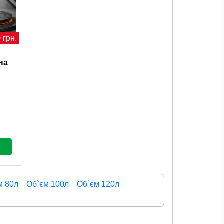
 грн.
на
м 80л
Об`єм 100л
Об`єм 120л