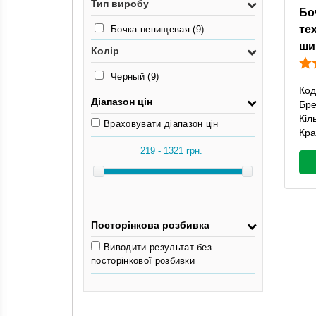
Тип виробу
Бо
те
Бочка непищевая
(9)
ши
Колір
Черный
(9)
Код
Діапазон цін
Бр
Кіл
Враховувати діапазон цін
Кра
Посторінкова розбивка
Виводити результат без
посторінкової розбивки