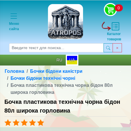
0
Меню
сайта
Каталог
товаров
RU
UA
Головна
Бочки бідони каністри
Бочки бідони технічні чорні
Бочка пластикова технічна чорна бідон 80л
широка горловина
Бочка пластикова технічна чорна бідон
80л широка горловина