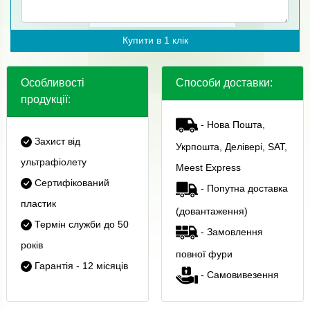
Купити в 1 клік
Особливості
Способи доставки:
продукції:
- Нова Пошта,
Захист від
Укрпошта, Делівері, SAT,
ультрафіолету
Meest Express
Сертифікований
- Попутна доставка
пластик
(довантаження)
Термін служби до 50
- Замовлення
років
повної фури
Гарантія - 12 місяців
- Самовивезення