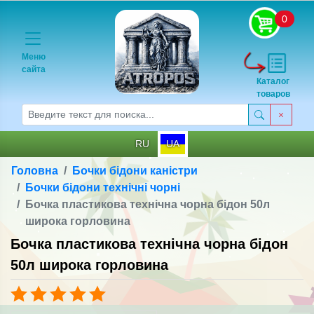
0
Меню
сайта
Каталог
товаров
RU
UA
Головна
Бочки бідони каністри
Бочки бідони технічні чорні
Бочка пластикова технічна чорна бідон 50л
широка горловина
Бочка пластикова технічна чорна бідон
50л широка горловина