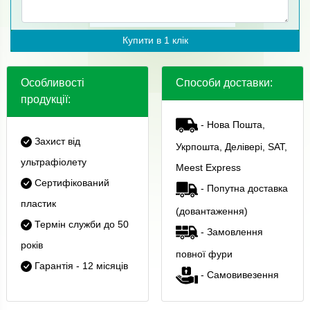
Купити в 1 клік
Особливості
Способи доставки:
продукції:
- Нова Пошта,
Захист від
Укрпошта, Делівері, SAT,
ультрафіолету
Meest Express
Сертифікований
- Попутна доставка
пластик
(довантаження)
Термін служби до 50
- Замовлення
років
повної фури
Гарантія - 12 місяців
- Самовивезення