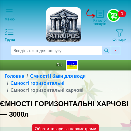
0
Меню
Каталог
товарів
Групи
Фільтри
RU
UA
Головна
Ємності і баки для води
Ємності горизонтальні
Ємності горизонтальні харчові
ЄМНОСТІ ГОРИЗОНТАЛЬНІ ХАРЧОВІ
— 3000л
Обрати товари за параметрами