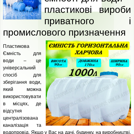
пластикові вироби
приватного і
промислового призначення
Пластикова
Ємність для
води – це
універсальний
спосіб для
зберігання води,
який можна
використовувати
в місцях, де
відсутня
централізована
каналізація та
водопровід. Якщо у Вас на дачі, будинку, на виробництві,