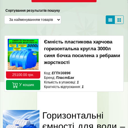
Сортування результатів пошуку
Ємність пластикова харчова
горизонтальна кругла 3000л
синя бочка посилена з ребрами
жорсткості
Код:
ЕГП#30896
25100.00 грн.
Бренд:
ПластБак
Кількість в упаковці:
1
У кошик
Кратність відпускання:
1
Горизонтальні
ємності для води –