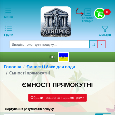
0
Меню
Каталог
товарів
Групи
Фільтри
RU
UA
Головна
Ємності і баки для води
Ємності прямокутні
ЄМНОСТІ ПРЯМОКУТНІ
Обрати товари за параметрами
Сортування результатів пошуку