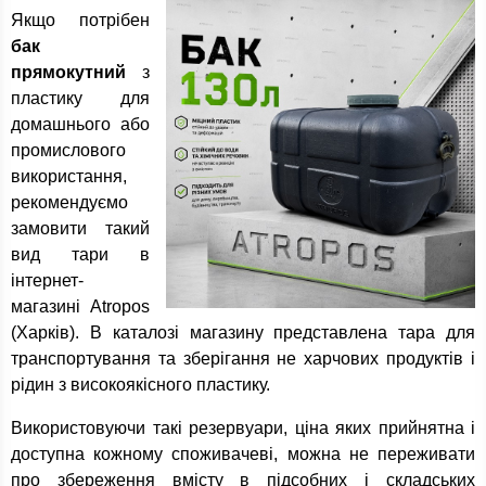
Якщо потрібен
бак
прямокутний
з
пластику для
домашнього або
промислового
використання,
рекомендуємо
замовити такий
вид тари в
інтернет-
магазині Atropos
(Харків). В каталозі магазину представлена тара для
транспортування та зберігання не харчових продуктів і
рідин з високоякісного пластику.
Використовуючи такі резервуари, ціна яких прийнятна і
доступна кожному споживачеві, можна не переживати
про збереження вмісту в підсобних і складських