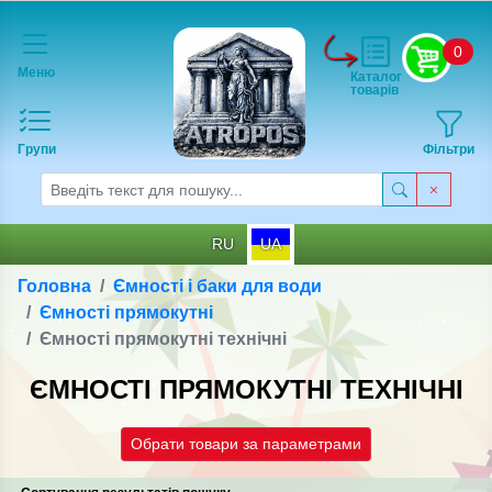
0
Меню
Каталог
товарів
Групи
Фільтри
RU
UA
Головна
Ємності і баки для води
Ємності прямокутні
Ємності прямокутні технічні
ЄМНОСТІ ПРЯМОКУТНІ ТЕХНІЧНІ
Обрати товари за параметрами