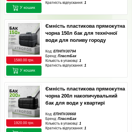
Кратність відпускання:
1
У кошик
Ємність пластикова прямокутна
чорна 150л бак для технічної
води для поливу городу
Код:
ЕПНП#30794
Бренд:
ПластБак
1580.00 грн.
Кількість в упаковці:
1
Кратність відпускання:
1
У кошик
Ємність пластикова прямокутна
чорна 200л накопичувальний
бак для води у квартирі
Код:
ЕПНП#30668
Бренд:
ПластБак
1920.00 грн.
Кількість в упаковці:
1
Кратність відпускання:
1