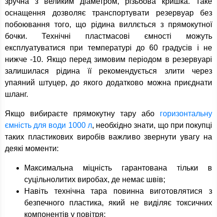
зручна з великим діаметром, різьбова кришка. Таке
оснащення дозволяє транспортувати резервуар без
побоювання того, що рідина виллється з прямокутної
бочки. Технічні пластмасові ємності можуть
експлуатуватися при температурі до 60 градусів і не
нижче -10. Якщо перед зимовим періодом в резервуарі
залишилася рідина її рекомендується злити через
упаяний штуцер, до якого додатково можна приєднати
шланг.
Якщо вибираєте прямокутну тару або
горизонтальну
ємність для води 1000 л
, необхідно знати, що при покупці
таких пластикових виробів важливо звернути увагу на
деякі моменти:
Максимальна міцність гарантована тільки в
суцільнолитих виробах, де немає швів;
Навіть технічна тара повинна виготовлятися з
безпечного пластика, який не виділяє токсичних
компонентів у повітря;