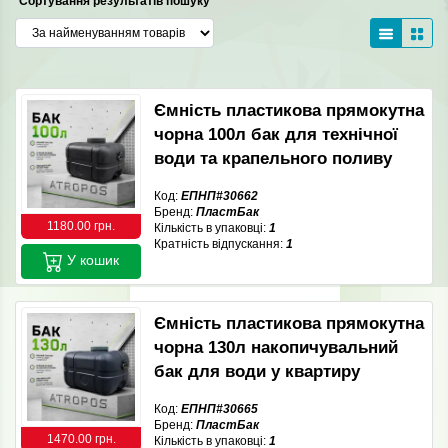
Сортування результатів пошуку
Ємність пластикова прямокутна
чорна 100л бак для технічної
води та крапельного поливу
Код:
ЕПНП#30662
Бренд:
ПластБак
1180.00 грн.
Кількість в упаковці:
1
Кратність відпускання:
1
У кошик
Ємність пластикова прямокутна
чорна 130л накопичувальний
бак для води у квартиру
Код:
ЕПНП#30665
Бренд:
ПластБак
1470.00 грн.
Кількість в упаковці:
1