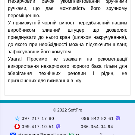
Нехарчовий бачок укомплектований зручними
ручками, що дає можливість його зручному
переміщенню.
У прямокутній чорній ємності передбачений нашим
виробником зливний штуцер, що дозволяє
приєднувати до нього кран (шляхом накручування),
до якого при необхідності можна підключити шланг,
зафіксувавши його хомутом.
Увага! Просимо не зважати на рекомендації
використання нехарчового чорного бака тільки для
зберігання технічних речовин і рідин, не
призначених для вживання в їжу.
© 2022 SoftPro
097-217-17-80
096-842-82-61
099-417-10-51
066-354-04-94
atroposua@gmail.com