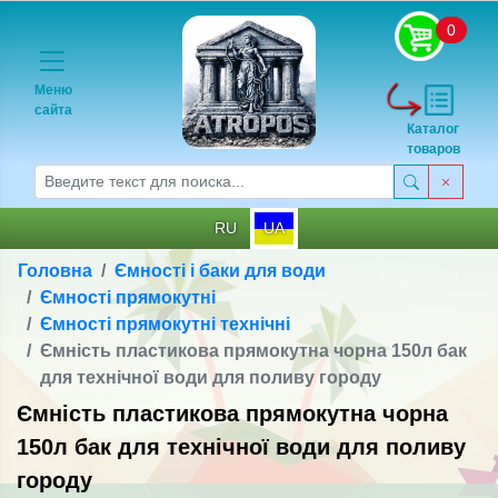
0
Меню
сайта
Каталог
товаров
RU
UA
Головна
Ємності і баки для води
Ємності прямокутні
Ємності прямокутні технічні
Ємність пластикова прямокутна чорна 150л бак
для технічної води для поливу городу
Ємність пластикова прямокутна чорна
150л бак для технічної води для поливу
городу