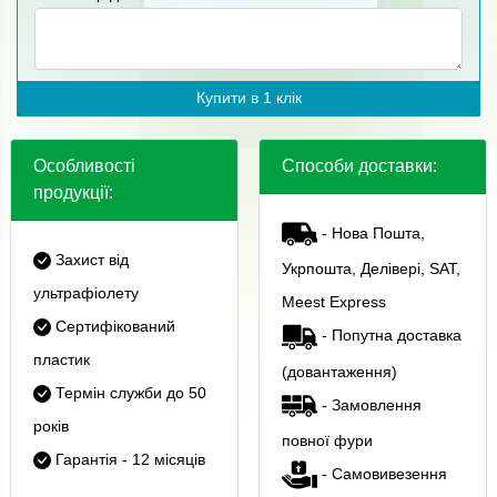
Купити в 1 клік
Особливості
Способи доставки:
продукції:
- Нова Пошта,
Захист від
Укрпошта, Делівері, SAT,
ультрафіолету
Meest Express
Сертифікований
- Попутна доставка
пластик
(довантаження)
Термін служби до 50
- Замовлення
років
повної фури
Гарантія - 12 місяців
- Самовивезення