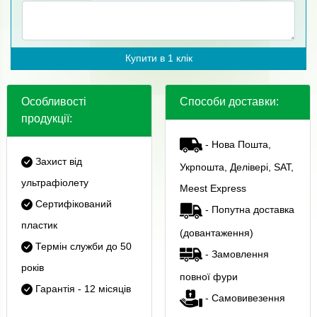
Купити в 1 клік
Особливості
Способи доставки:
продукції:
- Нова Пошта,
Захист від
Укрпошта, Делівері, SAT,
ультрафіолету
Meest Express
Сертифікований
- Попутна доставка
пластик
(довантаження)
Термін служби до 50
- Замовлення
років
повної фури
Гарантія - 12 місяців
- Самовивезення