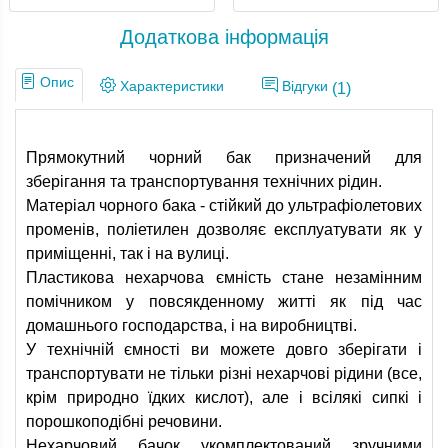
Додаткова інформація
Опис
Характеристики
Відгуки
(1)
Прямокутний чорний бак призначений для
зберігання та транспортування технічних рідин.
Матеріал чорного бака - стійкий до ультрафіолетових
променів, поліетилен дозволяє експлуатувати як у
приміщенні, так і на вулиці.
Пластикова нехарчова ємність стане незамінним
помічником у повсякденному житті як під час
домашнього господарства, і на виробництві.
У технічній ємності ви можете довго зберігати і
транспортувати не тільки різні нехарчові рідини (все,
крім природно їдких кислот), але і всілякі сипкі і
порошкоподібні речовини.
Нехарчовий бачок укомплектований зручними