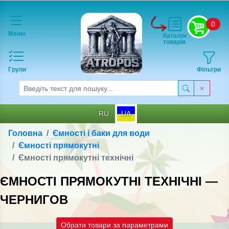
0
Меню
Каталог
товарів
Групи
Фільтри
RU
UA
Головна
Ємності і баки для води
Ємності прямокутні
Ємності прямокутні технічні
ЄМНОСТІ ПРЯМОКУТНІ ТЕХНІЧНІ —
ЧЕРНИГОВ
Обрати товари за параметрами