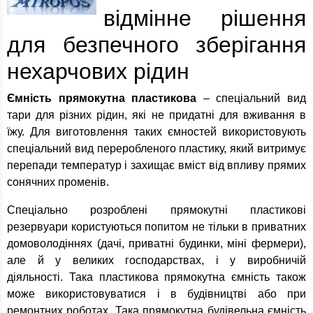
відмінне рішення
для безпечного зберігання
нехарчових рідин
Ємність прямокутна пластикова
– спеціальний вид
тари для різних рідин, які не придатні для вживання в
їжу. Для виготовлення таких ємностей використовують
спеціальний вид переробленого пластику, який витримує
перепади температур і захищає вміст від впливу прямих
сонячних променів.
Спеціально розроблені прямокутні пластикові
резервуари користуються попитом не тільки в приватних
домоволодіннях (дачі, приватні будинки, міні фермери),
але й у великих господарствах, і у виробничій
діяльності. Така пластикова прямокутна ємність також
може використовуватися і в будівництві або при
ремонтних роботах. Така прямокутна будівельна ємність