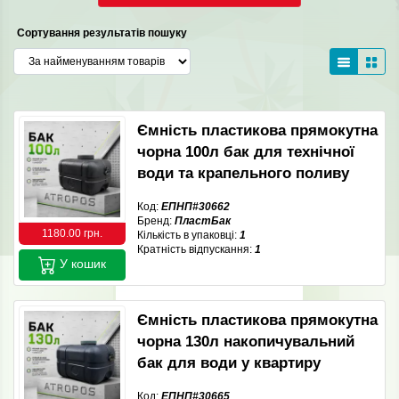
Сортування результатів пошуку
Ємність пластикова прямокутна
чорна 100л бак для технічної
води та крапельного поливу
Код:
ЕПНП#30662
Бренд:
ПластБак
1180.00 грн.
Кількість в упаковці:
1
Кратність відпускання:
1
У кошик
Ємність пластикова прямокутна
чорна 130л накопичувальний
бак для води у квартиру
Код:
ЕПНП#30665