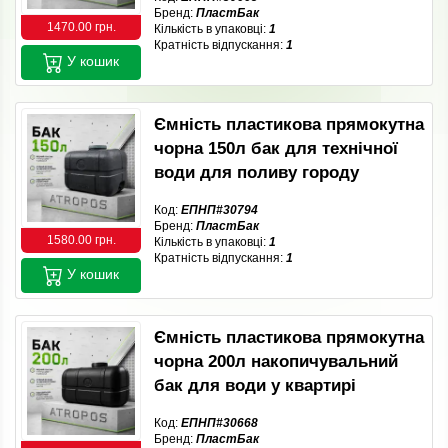
Бренд:
ПластБак
1470.00 грн.
Кількість в упаковці:
1
Кратність відпускання:
1
У кошик
Ємність пластикова прямокутна
чорна 150л бак для технічної
води для поливу городу
Код:
ЕПНП#30794
Бренд:
ПластБак
1580.00 грн.
Кількість в упаковці:
1
Кратність відпускання:
1
У кошик
Ємність пластикова прямокутна
чорна 200л накопичувальний
бак для води у квартирі
Код:
ЕПНП#30668
Бренд:
ПластБак