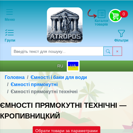
0
Меню
Каталог
товарів
Групи
Фільтри
RU
UA
Головна
Ємності і баки для води
Ємності прямокутні
Ємності прямокутні технічні
ЄМНОСТІ ПРЯМОКУТНІ ТЕХНІЧНІ —
КРОПИВНИЦКИЙ
Обрати товари за параметрами