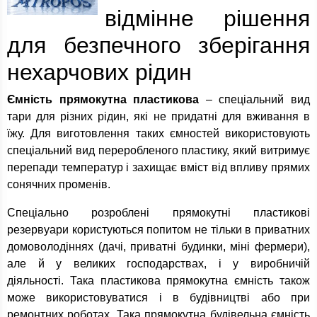
відмінне рішення
для безпечного зберігання
нехарчових рідин
Ємність прямокутна пластикова
– спеціальний вид
тари для різних рідин, які не придатні для вживання в
їжу. Для виготовлення таких ємностей використовують
спеціальний вид переробленого пластику, який витримує
перепади температур і захищає вміст від впливу прямих
сонячних променів.
Спеціально розроблені прямокутні пластикові
резервуари користуються попитом не тільки в приватних
домоволодіннях (дачі, приватні будинки, міні фермери),
але й у великих господарствах, і у виробничій
діяльності. Така пластикова прямокутна ємність також
може використовуватися і в будівництві або при
ремонтних роботах. Така прямокутна будівельна ємність