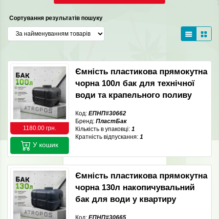
Сортування результатів пошуку
Ємність пластикова прямокутна
чорна 100л бак для технічної
води та крапельного поливу
Код:
ЕПНП#30662
Бренд:
ПластБак
1180.00 грн.
Кількість в упаковці:
1
Кратність відпускання:
1
У кошик
Ємність пластикова прямокутна
чорна 130л накопичувальний
бак для води у квартиру
Код:
ЕПНП#30665