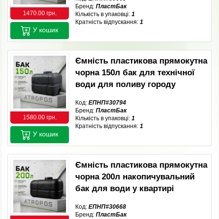
Бренд:
ПластБак
1470.00 грн.
Кількість в упаковці:
1
Кратність відпускання:
1
У кошик
Ємність пластикова прямокутна
чорна 150л бак для технічної
води для поливу городу
Код:
ЕПНП#30794
Бренд:
ПластБак
1580.00 грн.
Кількість в упаковці:
1
Кратність відпускання:
1
У кошик
Ємність пластикова прямокутна
чорна 200л накопичувальний
бак для води у квартирі
Код:
ЕПНП#30668
Бренд:
ПластБак