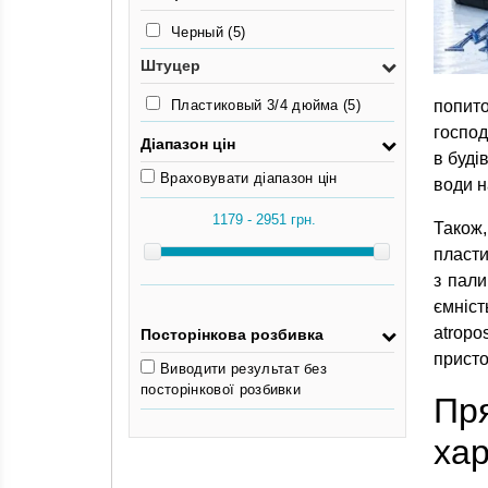
Черный
(5)
Штуцер
Пластиковый 3/4 дюйма
(5)
попито
господ
Діапазон цін
в буді
Враховувати діапазон цін
води н
Також,
пласти
з пали
ємніст
atropo
Посторінкова розбивка
присто
Виводити результат без
посторінкової розбивки
Пр
хар