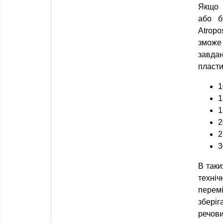
Якщо 
або б
Atropo
зможе
завда
пласти
1
1
1
2
2
3
В таки
техніч
перемі
зберіг
речови