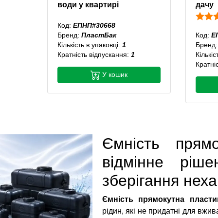
води у квартирі
дачу
Код:
ЕПНП#30668
Бренд:
ПластБак
Код:
Е
Кількість в упаковці:
1
Бренд
Кратність відпускання:
1
Кількіс
Кратні
У кошик
Ємність прям
відмінне ріш
зберігання неха
Ємність прямокутна пласти
рідин, які не придатні для вжи