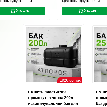
тність відпускання:
1
Кратність відпускання:
1
У кошик
У кошик
1920.00 грн.
Ємність пластикова
Ємніс
прямокутна чорна 200л
прямо
накопичувальний бак для
бак д