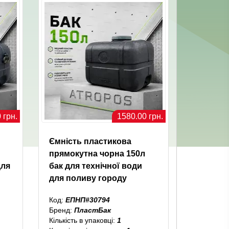
 грн.
1580.00 грн.
Ємність пластикова
прямокутна чорна 150л
для
бак для технічної води
для поливу городу
Код:
ЕПНП#30794
Бренд:
ПластБак
Кількість в упаковці:
1