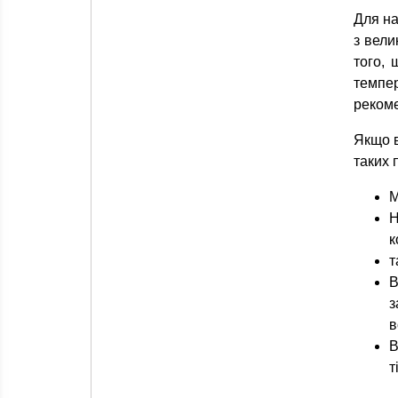
Для на
з вели
того, 
темпер
рекоме
Якщо 
таких 
М
Н
к
т
В
з
в
В
т