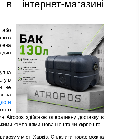
в інтернет-магазині
 або
ари в
влена
рідин
тупна
сту в
ри не
ня на
длоги
якого
ин Atropos здійснює оперативну доставку в
рськими компаніями Нова Пошта чи Укрпошта.
овивозу у місті Харків. Оплатити товар можна