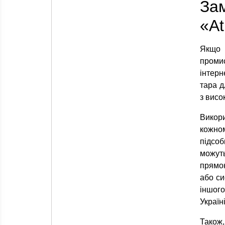
За
«At
Якщо 
промис
інтерн
тара д
з висо
Викор
кожном
підсо
можуть
прямок
або си
іншого
Україн
Також,