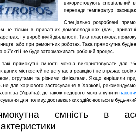
використовують спеціальний в
перепади температур і захищає
Спеціально розроблені прямо
м не тільки в приватних домоволодіннях (дачі, приватн
арствах, і у виробничій діяльності. Така пластикова прямо
вництві або при ремонтних роботах. Така прямокутна будіве
а об''єкті і не буде затормаживать робочий процес.
 такі прямокутні ємності можна використовувати для збе
к даних місткостей не вступає в реакцію і не втрачає своїх 
вом, отрутами та різними хімікатами. Якщо вирішили прид
ь не для харчового застосування в Харкові, рекомендуємо 
s.com.ua (Україна), де також недорого можна купити
накопич
сування для поливу, доставка яких здійснюється в будь-який
ямокутна ємність в ас
актеристики