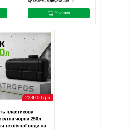
Кратність відпускання:
1
У кошик
2330.00 грн.
ть пластикова
кутна чорна 250л
ля технічної води на