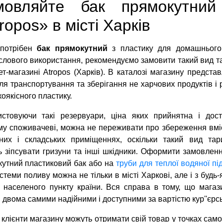
мовляйте бак прямокутний 
ropos» в місті Харків
потрібен
бак прямокутний
з пластику для домашнього
лового використання, рекомендуємо замовити такий вид т
ет-магазині Atropos (Харків). В каталозі магазину предста
ля транспортування та зберігання не харчових продуктів і 
коякісного пластику.
истовуючи такі резервуари, ціна яких прийнятна і дос
у споживачеві, можна не переживати про збереження вмі
бних і складських приміщеннях, оскільки такий вид та
 зіпсувати гризуни та інші шкідники. Оформити замовлен
утний пластиковий бак або на
труби для теплої водяної пі
стеми поливу можна не тільки в місті Харкові, але і з будь-
 населеного пункту країни. Вся справа в тому, що магаз
і двома самими надійними і доступними за вартістю кур''є
 клієнти магазину можуть отримати свій товар у точках сам