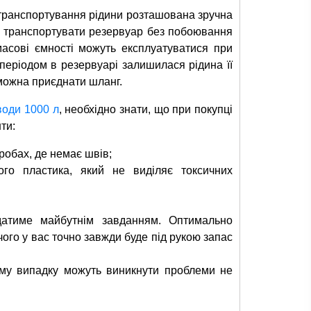
а транспортування рідини розташована зручна
є транспортувати резервуар без побоювання
масові ємності можуть експлуатуватися при
періодом в резервуарі залишилася рідина її
можна приєднати шланг.
води 1000 л
, необхідно знати, що при покупці
ти:
робах, де немає швів;
ого пластика, який не виділяє токсичних
ідатиме майбутнім завданням. Оптимально
чого у вас точно завжди буде під рукою запас
ому випадку можуть виникнути проблеми не