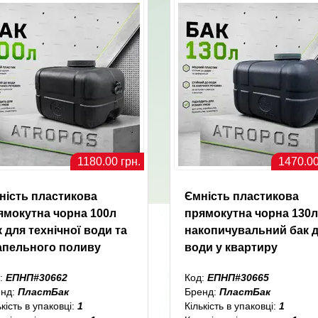
1180.00 грн.
1470.00
ність пластикова
Ємність пластикова
ямокутна чорна 100л
прямокутна чорна 130л
 для технічної води та
накопичувальний бак 
апельного поливу
води у квартиру
:
ЕПНП#30662
Код:
ЕПНП#30665
енд:
ПластБак
Бренд:
ПластБак
ькість в упаковці:
1
Кількість в упаковці:
1