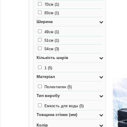
70см
(1)
83см
(1)
Ширина
49см
(1)
51см
(1)
54см
(3)
Кількість шарів
1
(5)
Матеріал
Полиэтилен
(5)
Тип виробу
Емкость для воды
(5)
Товщина стінки (мм)
Колір