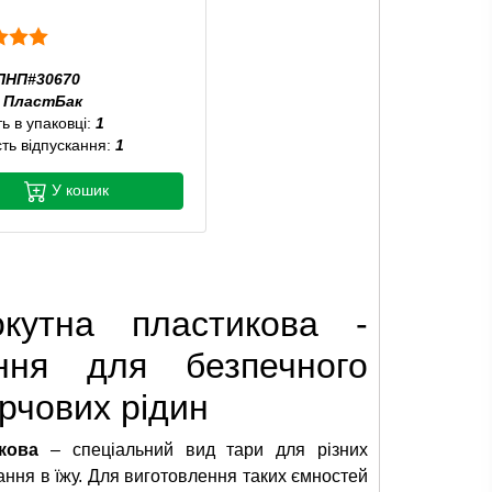
ПНП#30670
:
ПластБак
ть в упаковці:
1
сть відпускання:
1
У кошик
окутна пластикова -
ення для безпечного
рчових рідин
кова
– спеціальний вид тари для різних
вання в їжу. Для виготовлення таких ємностей