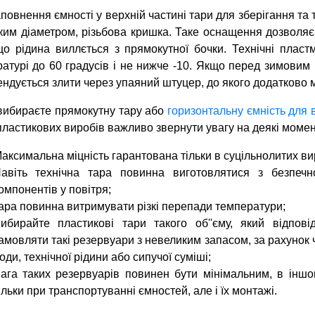
повнення ємності у верхній частині тари для зберігання т
ким діаметром, різьбова кришка. Таке оснащення дозволя
що рідина виллється з прямокутної бочки. Технічні пласт
атурі до 60 градусів і не нижче -10. Якщо перед зимовим 
ндується злити через упаяний штуцер, до якого додатково 
вибираєте прямокутну тару або
горизонтальну ємність для 
пластикових виробів важливо звернути увагу на деякі момен
аксимальна міцність гарантована тільки в суцільнолитих ви
авіть технічна тара повинна виготовлятися з безпечн
омпонентів у повітря;
ара повинна витримувати різкі перепади температури;
ибирайте пластикові тари такого об''єму, який відпов
амовляти такі резервуари з невеликим запасом, за рахунок 
оди, технічної рідини або сипучої суміші;
ага таких резервуарів повинен бути мінімальним, в інш
ільки при транспортуванні ємностей, але і їх монтажі.