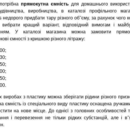
потрібна
прямокутна ємність
для домашнього використ
удівництва, виробництва, в каталозі профільного маг
s недорого придбати тару різного об''єму, за рахунок чого 
 вибрати кращий варіант, відповідний вимогам і майб
нням. У каталозі магазина можна замовити прямок
кові ємності з кришкою різного літражу:
00;
30;
50;
00;
50;
00.
х виробах з пластику можна зберігати рідини різного призн
на ємність із спеціального виду пластику оснащена ручкам
стити на нове місце. До однієї з головних особливостей 
ання і перевезення не тільки рідких субстанцій, але і в
н.