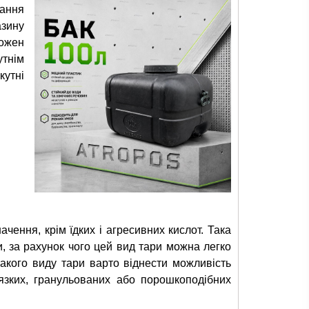
ання
азину
кожен
утнім
утні
ачення, крім їдких і агресивних кислот. Така
и, за рахунок чого цей вид тари можна легко
такого виду тари варто віднести можливість
''язких, гранульованих або порошкоподібних