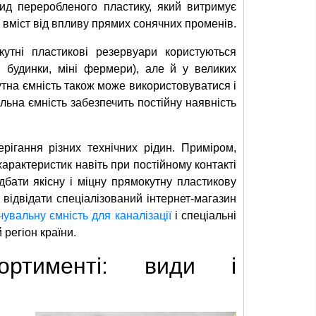
ид переробленого пластику, який витримує
 вміст від впливу прямих сонячних променів.
кутні пластикові резервуари користуються
і будинки, міні фермери), але й у великих
кутна ємність також може використовуватися і
льна ємність забезпечить постійну наявність
рігання різних технічних рідин. Приміром,
характеристик навіть при постійному контакті
бати якісну і міцну прямокутну пластикову
відвідати спеціалізований інтернет-магазин
увальну ємність для каналізації
і спеціальні
 регіон країни.
ортименті: види і