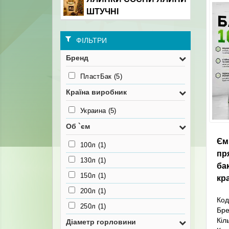
ШТУЧНІ
ФІЛЬТРИ
Бренд
ПластБак
(5)
Країна виробник
Украина
(5)
Об `єм
Єм
100л
(1)
пр
130л
(1)
бак
150л
(1)
кр
200л
(1)
Код
250л
(1)
Бр
Кіл
Діаметр горловини