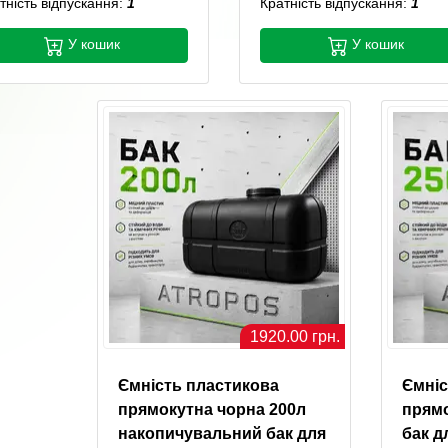
тність відпускання:
1
Кратність відпускання:
1
У кошик
У кошик
1920.00 грн.
Ємність пластикова
Ємніс
прямокутна чорна 200л
прямо
накопичувальний бак для
бак д