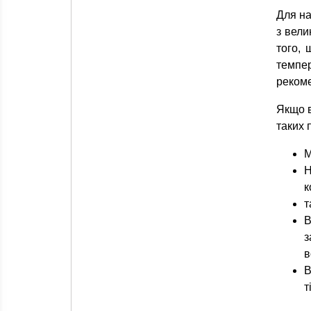
Для на
з вели
того, 
темпер
рекоме
Якщо 
таких 
М
Н
к
т
В
з
в
В
т