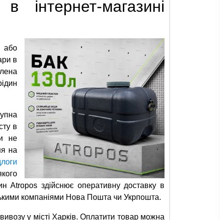
в інтернет-магазині
 або
ари в
влена
рідин
тупна
сту в
ри не
ня на
длоги
якого
ин Atropos здійснює оперативну доставку в
рськими компаніями Нова Пошта чи Укрпошта.
овивозу у місті Харків. Оплатити товар можна