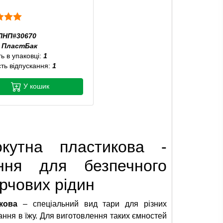
ПНП#30670
:
ПластБак
ть в упаковці:
1
сть відпускання:
1
У кошик
окутна пластикова -
ення для безпечного
рчових рідин
кова
– спеціальний вид тари для різних
вання в їжу. Для виготовлення таких ємностей