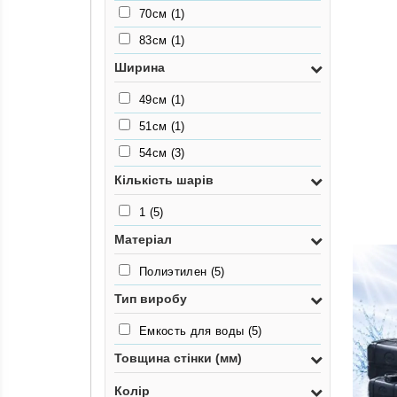
70см
(1)
83см
(1)
Ширина
49см
(1)
51см
(1)
54см
(3)
Кількість шарів
1
(5)
Матеріал
Полиэтилен
(5)
Тип виробу
Емкость для воды
(5)
Товщина стінки (мм)
Колір