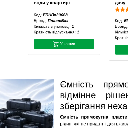
води у квартирі
дачу
Код:
ЕПНП#30668
Бренд:
ПластБак
Код:
Е
Кількість в упаковці:
1
Бренд
Кратність відпускання:
1
Кількіс
Кратні
У кошик
Ємність прям
відмінне ріш
зберігання неха
Ємність прямокутна пласти
рідин, які не придатні для вжи