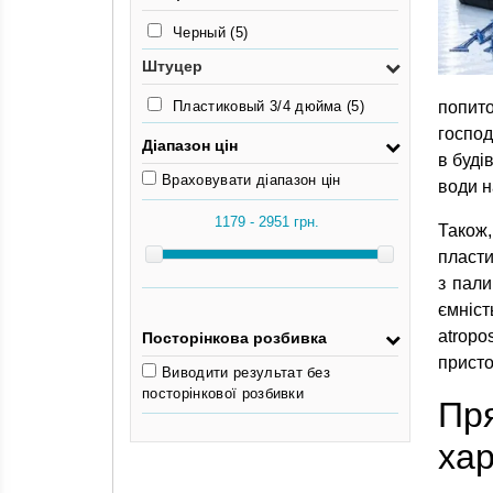
Черный
(5)
Штуцер
Пластиковый 3/4 дюйма
(5)
попито
господ
Діапазон цін
в буді
Враховувати діапазон цін
води н
Також,
пласти
з пали
ємніст
atropo
Посторінкова розбивка
присто
Виводити результат без
посторінкової розбивки
Пр
хар