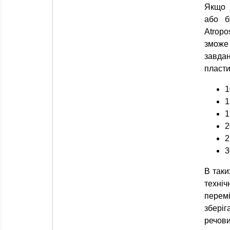
Якщо 
або б
Atropo
зможе
завда
пласти
1
1
1
2
2
3
В таки
техніч
перемі
зберіг
речови