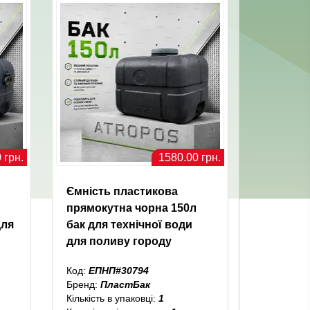
 грн.
1580.00 грн.
Ємність пластикова
прямокутна чорна 150л
для
бак для технічної води
для поливу городу
Код:
ЕПНП#30794
Бренд:
ПластБак
Кількість в упаковці:
1