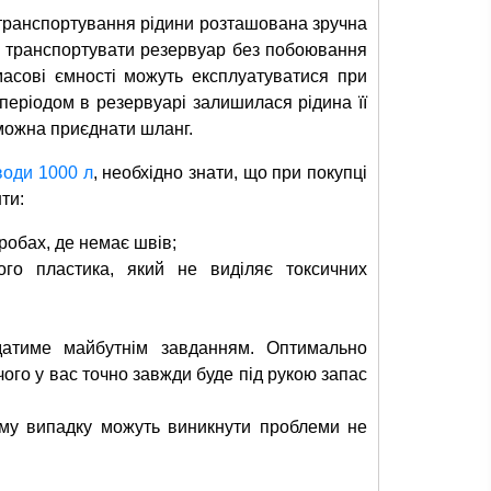
а транспортування рідини розташована зручна
є транспортувати резервуар без побоювання
масові ємності можуть експлуатуватися при
періодом в резервуарі залишилася рідина її
можна приєднати шланг.
води 1000 л
, необхідно знати, що при покупці
ти:
робах, де немає швів;
ого пластика, який не виділяє токсичних
ідатиме майбутнім завданням. Оптимально
чого у вас точно завжди буде під рукою запас
ому випадку можуть виникнути проблеми не