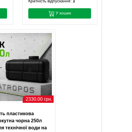
Кратність відпускання:
1
У кошик
2330.00 грн.
ть пластикова
кутна чорна 250л
ля технічної води на