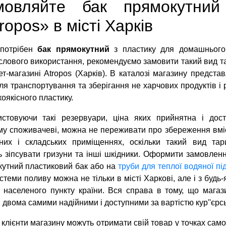
мовляйте бак прямокутний 
ropos» в місті Харків
потрібен
бак прямокутний
з пластику для домашнього
лового використання, рекомендуємо замовити такий вид т
ет-магазині Atropos (Харків). В каталозі магазину предста
ля транспортування та зберігання не харчових продуктів і 
коякісного пластику.
истовуючи такі резервуари, ціна яких прийнятна і дос
у споживачеві, можна не переживати про збереження вмі
бних і складських приміщеннях, оскільки такий вид та
 зіпсувати гризуни та інші шкідники. Оформити замовлен
утний пластиковий бак або на
труби для теплої водяної пі
стеми поливу можна не тільки в місті Харкові, але і з будь-
 населеного пункту країни. Вся справа в тому, що магаз
і двома самими надійними і доступними за вартістю кур''є
 клієнти магазину можуть отримати свій товар у точках сам