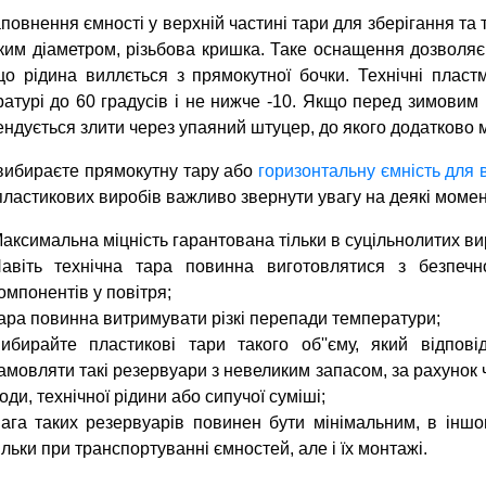
повнення ємності у верхній частині тари для зберігання т
ким діаметром, різьбова кришка. Таке оснащення дозволя
що рідина виллється з прямокутної бочки. Технічні пласт
атурі до 60 градусів і не нижче -10. Якщо перед зимовим 
ндується злити через упаяний штуцер, до якого додатково 
вибираєте прямокутну тару або
горизонтальну ємність для 
пластикових виробів важливо звернути увагу на деякі момен
аксимальна міцність гарантована тільки в суцільнолитих ви
авіть технічна тара повинна виготовлятися з безпечн
омпонентів у повітря;
ара повинна витримувати різкі перепади температури;
ибирайте пластикові тари такого об''єму, який відпов
амовляти такі резервуари з невеликим запасом, за рахунок 
оди, технічної рідини або сипучої суміші;
ага таких резервуарів повинен бути мінімальним, в інш
ільки при транспортуванні ємностей, але і їх монтажі.