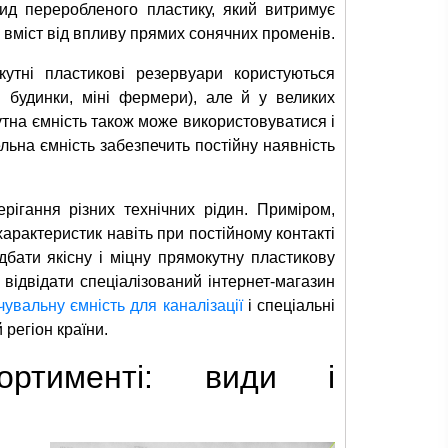
ид переробленого пластику, який витримує
 вміст від впливу прямих сонячних променів.
кутні пластикові резервуари користуються
і будинки, міні фермери), але й у великих
кутна ємність також може використовуватися і
льна ємність забезпечить постійну наявність
рігання різних технічних рідин. Приміром,
характеристик навіть при постійному контакті
бати якісну і міцну прямокутну пластикову
відвідати спеціалізований інтернет-магазин
увальну ємність для каналізації
і спеціальні
 регіон країни.
ортименті: види і