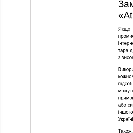
За
«At
Якщо 
промис
інтерн
тара д
з висо
Викор
кожном
підсо
можуть
прямок
або си
іншого
Україн
Також,