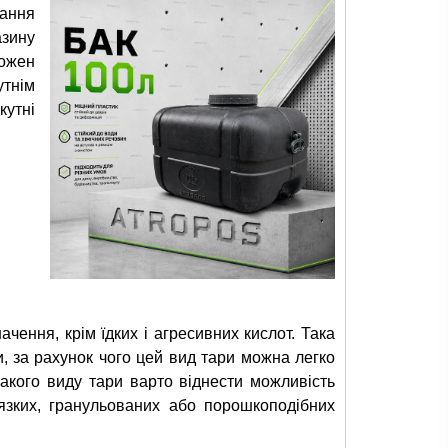
ання
азину
кожен
утнім
утні
ачення, крім їдких і агресивних кислот. Така
и, за рахунок чого цей вид тари можна легко
такого виду тари варто віднести можливість
''язких, гранульованих або порошкоподібних