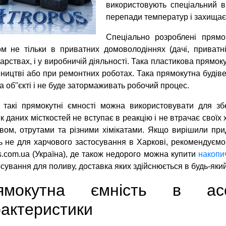
використовують спеціальний в
перепади температур і захищає
Спеціально розроблені прямо
м не тільки в приватних домоволодіннях (дачі, приватн
арствах, і у виробничій діяльності. Така пластикова прямо
вництві або при ремонтних роботах. Така прямокутна будіве
а об''єкті і не буде затормаживать робочий процес.
 такі прямокутні ємності можна використовувати для збе
к даних місткостей не вступає в реакцію і не втрачає своїх 
вом, отрутами та різними хімікатами. Якщо вирішили прид
ь не для харчового застосування в Харкові, рекомендуємо 
s.com.ua (Україна), де також недорого можна купити
накопич
сування для поливу, доставка яких здійснюється в будь-який
ямокутна ємність в ас
актеристики