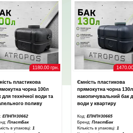
1180.00 грн.
1470.00
ність пластикова
Ємність пластикова
ямокутна чорна 100л
прямокутна чорна 130л
 для технічної води та
накопичувальний бак 
апельного поливу
води у квартиру
:
ЕПНП#30662
Код:
ЕПНП#30665
енд:
ПластБак
Бренд:
ПластБак
ькість в упаковці:
1
Кількість в упаковці:
1