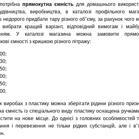
потрібна
прямокутна ємність
для домашнього використ
удівництва, виробництва, в каталозі профільного маг
s недорого придбати тару різного об''єму, за рахунок чого 
 вибрати кращий варіант, відповідний вимогам і майб
нням. У каталозі магазина можна замовити прямок
кові ємності з кришкою різного літражу:
00;
30;
50;
00;
50;
00.
х виробах з пластику можна зберігати рідини різного призн
на ємність із спеціального виду пластику оснащена ручкам
стити на нове місце. До однієї з головних особливостей 
ання і перевезення не тільки рідких субстанцій, але і в
н.