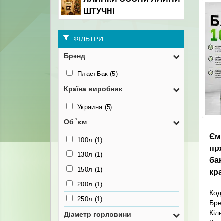
ШТУЧНІ
ФІЛЬТРИ
Бренд
ПластБак
(5)
Країна виробник
Украина
(5)
Об `єм
Єм
100л
(1)
пр
130л
(1)
бак
150л
(1)
кр
200л
(1)
Код
250л
(1)
Бр
Кіл
Діаметр горловини