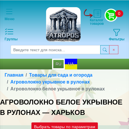
0
Меню
Каталог
товаров
Группы
Фильтры
RU
UA
Главная
Товары для сада и огорода
Агроволокно укрывное в рулонах
Агроволокно белое укрывное в рулонах
АГРОВОЛОКНО БЕЛОЕ УКРЫВНОЕ
В РУЛОНАХ — ХАРЬКОВ
Выбрать товары по параметрам