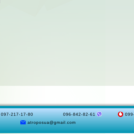
097-217-17-80
096-842-82-61
099
atroposua@gmail.com