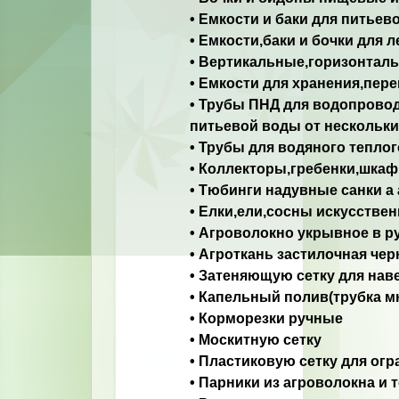
• Емкости и баки для питьев
• Емкости,баки и бочки для 
• Вертикальные,горизонталь
• Емкости для хранения,пер
• Трубы ПНД для водопровод
питьевой воды от нескольк
• Трубы для водяного тепло
• Коллекторы,гребенки,шкаф
• Тюбинги надувные санки а
• Елки,ели,сосны искусстве
• Агроволокно укрывное в ру
• Агроткань застилочная че
• Затеняющую сетку для нав
• Капельный полив(трубка м
• Корморезки ручные
• Москитную сетку
• Пластиковую сетку для ог
• Парники из агроволокна и