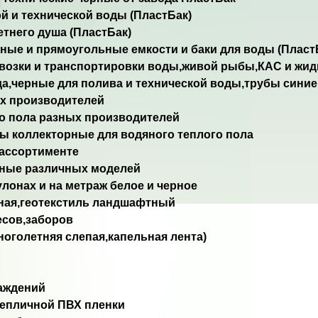
ой и технической воды (ПластБак)
летнего душа (ПластБак)
ные и прямоугольные емкости и баки для воды (Пласт
евозки и транспортировки воды,живой рыбы,КАС и жид
а,черные для полива и технической воды,трубы сини
их производителей
го пола разных производителей
ы коллекторные для водяного теплого пола
 ассортименте
нные различных моделей
лонах и на метраж белое и черное
рная,геотекстиль ландшафтный
есов,заборов
ноголетняя слепая,капельная лента)
раждений
 тепличной ПВХ пленки