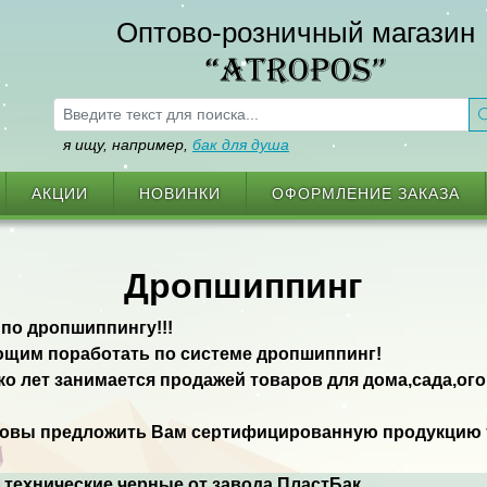
Оптово-розничный магазин
“ATROPOS”
я ищу, например,
бак для душа
АКЦИИ
НОВИНКИ
ОФОРМЛЕНИЕ ЗАКАЗА
Дропшиппинг
по дропшиппингу!!!
щим поработать по системе дропшиппинг!
ко лет занимается продажей товаров для дома,сада,ог
товы предложить Вам сертифицированную продукцию т
 технические черные от завода ПластБак