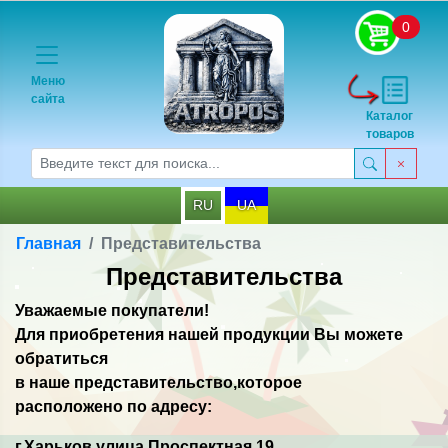
0
Меню
сайта
Каталог
товаров
RU
UA
Главная
Представительства
Представительства
Уважаемые покупатели!
Для приобретения нашей продукции Вы можете
обратиться
в наше представительство,которое
расположено по адресу:
г.Харьков,улица Проспектная 19