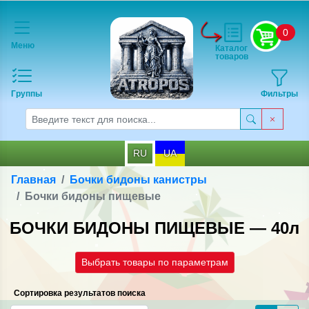
0
Меню
Каталог
товаров
Группы
Фильтры
RU
UA
Главная
Бочки бидоны канистры
Бочки бидоны пищевые
БОЧКИ БИДОНЫ ПИЩЕВЫЕ — 40л
Выбрать товары по параметрам
Сортировка результатов поиска