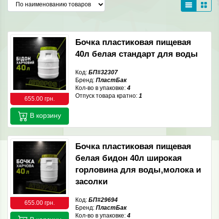
Бочка пластиковая пищевая
40л белая стандарт для воды
Код:
БП#32307
Бренд:
ПластБак
Кол-во в упаковке:
4
Отпуск товара кратно:
1
655.00 грн.
В корзину
Бочка пластиковая пищевая
белая бидон 40л широкая
горловина для воды,молока и
засолки
Код:
БП#29694
655.00 грн.
Бренд:
ПластБак
Кол-во в упаковке:
4