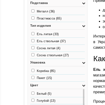
Преим
8кг
(3)
Подставка
1,75м
(2)
9,73кг
(2)
д
Металл
(36)
1,6м
(5)
н
10кг
(1)
Пластмасса
(65)
1,54м
(5)
э
10,13кг
(2)
Тип изделия
о
1,44м
(6)
11,32кг
(2)
Ель литая
(33)
1,30м
(4)
Интер
13,15кг
(2)
Ель ствольная
(37)
в Укр
1,28м
(12)
12,75кг
(3)
самост
Сосна литая
(4)
1,1м
(6)
17,6кг
(2)
Сосна ствольная
(27)
1,16м
(6)
Как
17,4кг
(2)
Упаковка
0,94м
(4)
39кг
(1)
Ель и
0,82м
(5)
Коробка
(85)
магази
0,83м
(1)
Пакет
(15)
норма
Цвет
качес
премиу
Белый
(5)
Голубой
(13)
Проце