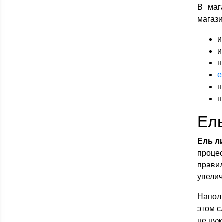
В маг
магази
и
и
н
е
н
н
Ель
Ель л
проце
прави
увелич
Наполь
этом с
не нуж