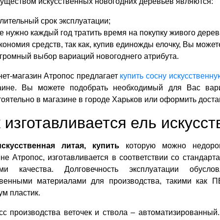
уществом искусственных новогодних деревьев являются:
лительный срок эксплуатации;
е нужно каждый год тратить время на покупку живого дерев
кономия средств, так как, купив единожды елочку, Вы может
громный выбор вариаций новогоднего атрибута.
нет-магазин Атропос предлагает
купить сосну искусственну
аине. Вы можете подобрать необходимый для Вас вари
оятельно в магазине в городе Харьков или оформить доста
 изготавливается ель искусс
скусственная литая, купить
которую можно недоро
не Атропос, изготавливается в соответствии со стандарт
ми качества. Долговечность эксплуатации обуслов
твенными материалами для производства, такими как П
м пластик.
сс производства веточек и ствола – автоматизированный