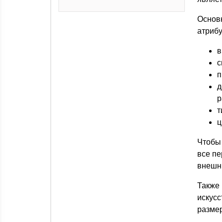
Основ
атрибу
в
с
п
д
р
т
ц
Чтобы
все пе
внешни
Также 
искус
размер