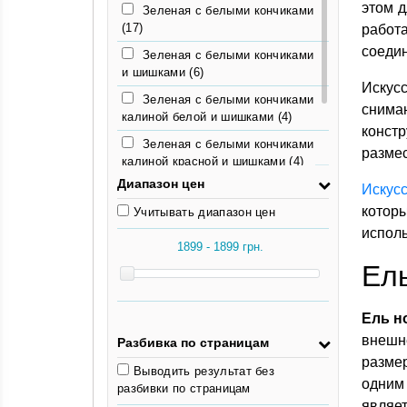
этом д
Зеленая с белыми кончиками
(17)
работ
соедин
Зеленая с белыми кончиками
и шишками
(6)
Искус
Зеленая с белыми кончиками
снима
калиной белой и шишками
(4)
констр
Зеленая с белыми кончиками
размес
калиной красной и шишками
(4)
Диапазон цен
Зеленый
(48)
Искусс
которы
Учитывать диапазон цен
Зеленый с белым напылением
исполь
(4)
Ель
Ель н
внешне
Разбивка по страницам
разме
Выводить результат без
одним
разбивки по страницам
являет