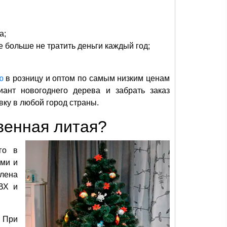
а;
е больше не тратить деньги каждый год;
ю
в розницу и оптом по самым низким ценам
ант новогоднего дерева и забрать заказ
вку в любой город страны.
твенная литая?
го в
ами и
лена
ВХ и
. При