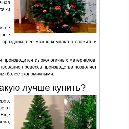
учная
точки
ки не
рные
х праздников ее можно компактно сложить и
я производится из экологичных материалов,
ствование процесса производства позволяет
вья более экономичными.
какую лучше купить?
ров,
ре от
. Еще
рева,