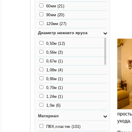
3,1кг
(1)
60мм
(21)
2,3кг
(2)
90мм
(20)
4,2кг
(1)
120мм
(27)
3.4кг
(4)
Диаметр нижнего яруса
5,4кг
(2)
0,50м
(12)
4,6кг
(3)
0,56м
(3)
3.6кг
(4)
0,67м
(1)
4,5кг
(4)
1,08м
(4)
6,2кг
(1)
0,86м
(1)
5,5кг
(5)
0,70м
(1)
6.5кг
(1)
1,24м
(1)
7,39кг
(2)
1,0м
(6)
6,4кг
(3)
просты
0,88м
(1)
Материал
6,49кг
(1)
ухода.
0,72м
(1)
6.85
(3)
ПВХ,пластик
(101)
0,64м
(1)