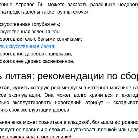
азине Атропос Вы можете заказать различные недороги
на представлены такие группы елочек:
скусственная голубая ель;
скусственная зеленая ель;
овогодняя ель с белыми кончиками;
ль искусственная белая
;
овогодние деревья с шишками;
овогоднее дерево заснеженное.
 литая: рекомендации по сбо
итая, купить
которую рекомендуем в интернет-магазине Атр
ссе эксплуатации. Она может долго храниться и ежего
льно эксплуатировать новогодний атрибут – складыват
ить срок эксплуатации дерева.
ная елка может храниться в кладовой, большом встроенно
ледует ее правильно сложить и упаковать пленкой или цел
но прикладывать много усилий.