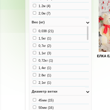
1.2м
(4)
2,0м
(7)
2,1м
(7)
Вес (кг)
2,3м
(9)
0,038
(21)
1,3м
(5)
1,5кг
(1)
2,5м
(11)
0,7кг
(2)
3,0м
(9)
1,1кг
(3)
ЕЛКА 
2,2м
(6)
0,72кг
(1)
100мм
(3)
1,4кг
(1)
110см
(2)
2.8кг
(1)
2,1кг
(1)
2,6кг
(1)
Диаметр ветки
2,4кг
(1)
45мм
(15)
2,2кг
(3)
50мм
(16)