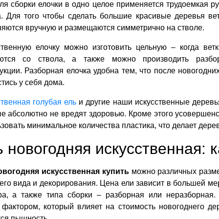
ля сборки елочки в одно целое применяется трудоемкая р
а. Для того чтобы сделать большие красивые деревья ве
яются вручную и размещаются симметрично на стволе.
ственную елочку можно изготовить цельную – когда вет
ются со ствола, а также можно производить разбо
укции. Разборная елочка удобна тем, что после новогодни
тись у себя дома.
твенная голубая ель
и другие наши искусственные деревь
е абсолютно не вредят здоровью. Кроме этого усовершен
зовать минимальное количества пластика, что делает дере
 новогодняя искусственная: 
овогодняя искусственная купить
можно различных разме
го вида и декорирования. Цена ели зависит в большей ме
ра, а также типа сборки – разборная или неразборная
 фактором, который влияет на стоимость новогоднего де
ся пышность.