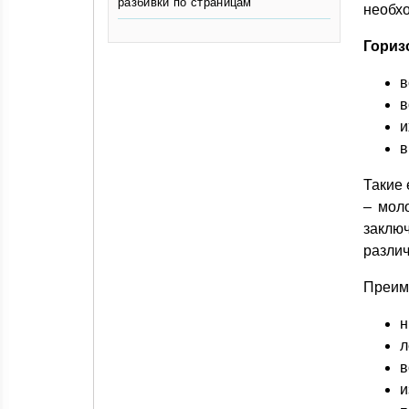
разбивки по страницам
необх
Гориз
в
в
и
в
Такие 
– мол
заключ
различ
Преим
н
л
в
и