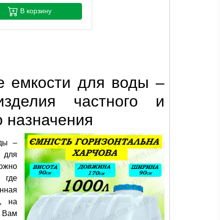
В корзину
е емкости для воды –
изделия частного и
 назначения
ды –
 для
ожно
 где
нная
, на
 Вам