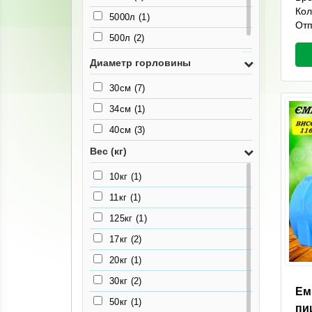
Кол
5000л
(1)
Отп
500л
(2)
750л
(1)
Диаметр горловины
30см
(7)
34см
(1)
40см
(3)
Вес (кг)
10кг
(1)
11кг
(1)
125кг
(1)
17кг
(2)
20кг
(1)
30кг
(2)
Ем
50кг
(1)
пи