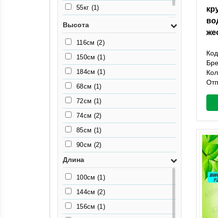
55кг
(1)
кр
во
80кг
(1)
Высота
же
116см
(2)
Код
150см
(1)
Бр
184см
(1)
Кол
Отп
68см
(1)
72см
(1)
74см
(2)
85см
(1)
90см
(2)
Длина
100см
(1)
144см
(2)
156см
(1)