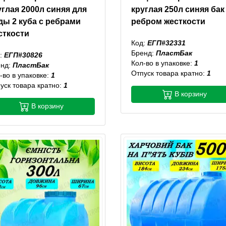
углая 2000л синяя для
круглая 250л синяя бак
ды 2 куба с ребрами
ребром жесткости
сткости
Код:
ЕГП#32331
Бренд:
ПластБак
:
ЕГП#30826
Кол-во в упаковке:
1
енд:
ПластБак
Отпуск товара кратно:
1
-во в упаковке:
1
уск товара кратно:
1
В корзину
В корзину