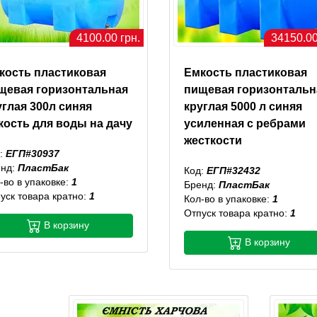
4100.00 грн.
34150.00
кость пластиковая
Емкость пластиковая
щевая горизонтальная
пищевая горизонтальн
углая 300л синяя
круглая 5000 л синяя
кость для воды на дачу
усиленная с ребрами
жесткости
:
ЕГП#30937
енд:
ПластБак
Код:
ЕГП#32432
-во в упаковке:
1
Бренд:
ПластБак
уск товара кратно:
1
Кол-во в упаковке:
1
Отпуск товара кратно:
1
В корзину
В корзину