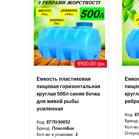
6500.00 грн.
Емкость пластиковая
Емко
пищевая горизонтальная
пище
круглая 500л синяя бочка
кругл
для живой рыбы
ребр
усиленная
Код:
Е
Бренд
Код:
ЕГП#30652
Кол-во
Бренд:
ПластБак
Отпуск
Кол-во в упаковке:
1