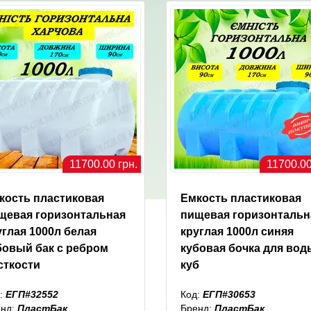
11700.00 грн.
11700.00
кость пластиковая
Емкость пластиковая
щевая горизонтальная
пищевая горизонтальн
углая 1000л белая
круглая 1000л синяя
бовый бак с ребром
кубовая бочка для вод
сткости
куб
:
ЕГП#32552
Код:
ЕГП#30653
енд:
ПластБак
Бренд:
ПластБак