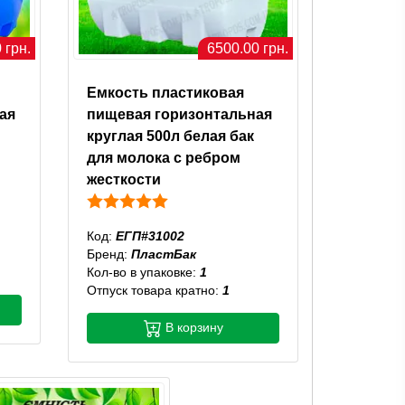
 грн.
6500.00 грн.
Емкость пластиковая
ая
пищевая горизонтальная
круглая 500л белая бак
для молока с ребром
жесткости
Код:
ЕГП#31002
Бренд:
ПластБак
Кол-во в упаковке:
1
Отпуск товара кратно:
1
В корзину