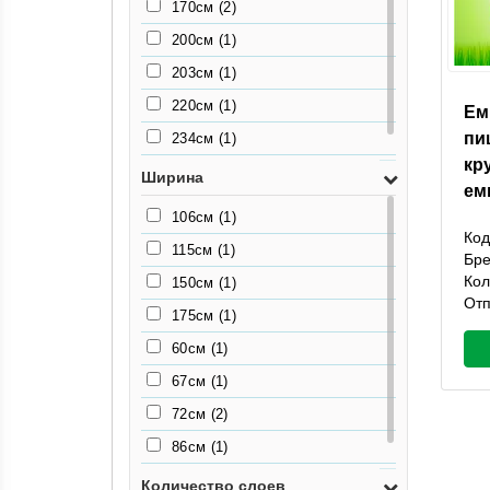
170см
(2)
200см
(1)
203см
(1)
220см
(1)
Ем
пи
234см
(1)
кр
96см
(1)
Ширина
ем
106см
(1)
Код
115см
(1)
Бр
Кол
150см
(1)
Отп
175см
(1)
60см
(1)
67см
(1)
72см
(2)
86см
(1)
90см
(2)
Количество слоев