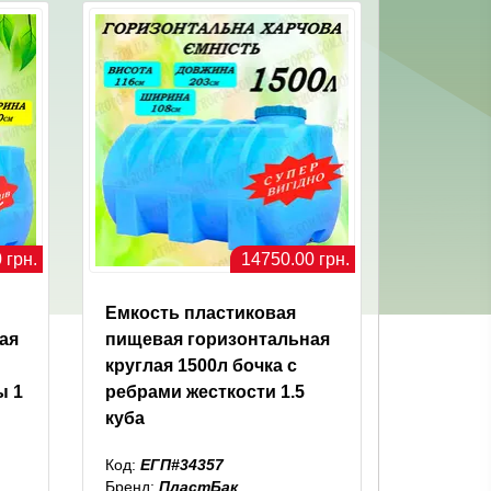
 грн.
14750.00 грн.
Емкость пластиковая
ая
пищевая горизонтальная
круглая 1500л бочка с
ы 1
ребрами жесткости 1.5
куба
Код:
ЕГП#34357
Бренд:
ПластБак