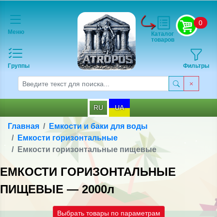
0
Меню
Каталог
товаров
Группы
Фильтры
RU
UA
Главная
Емкости и баки для воды
Емкости горизонтальные
Емкости горизонтальные пищевые
ЕМКОСТИ ГОРИЗОНТАЛЬНЫЕ
ПИЩЕВЫЕ — 2000л
Выбрать товары по параметрам