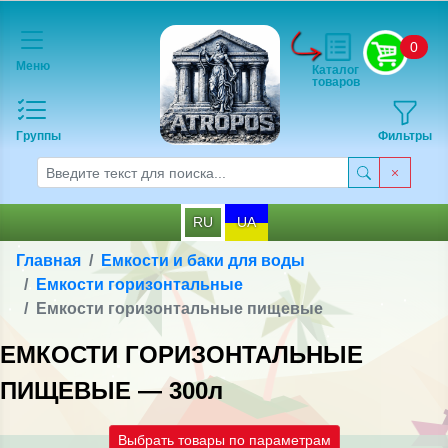
0
Меню
Каталог
товаров
Группы
Фильтры
RU
UA
Главная
Емкости и баки для воды
Емкости горизонтальные
Емкости горизонтальные пищевые
ЕМКОСТИ ГОРИЗОНТАЛЬНЫЕ
ПИЩЕВЫЕ — 300л
Выбрать товары по параметрам