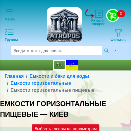
0
Меню
Каталог
товаров
Группы
Фильтры
RU
UA
Главная
Емкости и баки для воды
Емкости горизонтальные
Емкости горизонтальные пищевые
ЕМКОСТИ ГОРИЗОНТАЛЬНЫЕ
ПИЩЕВЫЕ — КИЕВ
Выбрать товары по параметрам