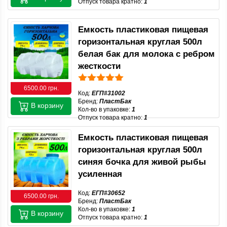
Отпуск товара кратно:
1
Емкость пластиковая пищевая
горизонтальная круглая 500л
белая бак для молока с ребром
жесткости
6500.00 грн.
Код:
ЕГП#31002
Бренд:
ПластБак
В корзину
Кол-во в упаковке:
1
Отпуск товара кратно:
1
Емкость пластиковая пищевая
горизонтальная круглая 500л
синяя бочка для живой рыбы
усиленная
Код:
ЕГП#30652
6500.00 грн.
Бренд:
ПластБак
Кол-во в упаковке:
1
В корзину
Отпуск товара кратно:
1