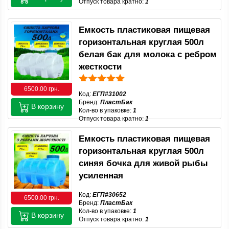
Отпуск товара кратно:
1
Емкость пластиковая пищевая
горизонтальная круглая 500л
белая бак для молока с ребром
жесткости
6500.00 грн.
Код:
ЕГП#31002
Бренд:
ПластБак
В корзину
Кол-во в упаковке:
1
Отпуск товара кратно:
1
Емкость пластиковая пищевая
горизонтальная круглая 500л
синяя бочка для живой рыбы
усиленная
Код:
ЕГП#30652
6500.00 грн.
Бренд:
ПластБак
Кол-во в упаковке:
1
В корзину
Отпуск товара кратно:
1