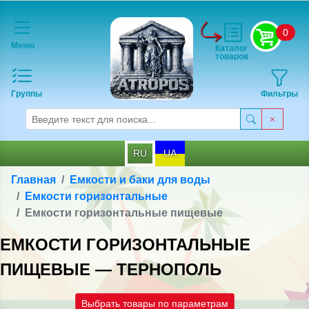
0
Меню
Каталог
товаров
Группы
Фильтры
RU
UA
Главная
Емкости и баки для воды
Емкости горизонтальные
Емкости горизонтальные пищевые
ЕМКОСТИ ГОРИЗОНТАЛЬНЫЕ
ПИЩЕВЫЕ — ТЕРНОПОЛЬ
Выбрать товары по параметрам