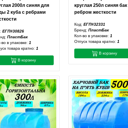
углая 2000л синяя для
круглая 250л синяя бак
ды 2 куба с ребрами
ребром жесткости
сткости
Код:
ЕГП#32331
Бренд:
ПластБак
:
ЕГП#30826
Кол-во в упаковке:
1
енд:
ПластБак
Отпуск товара кратно:
1
-во в упаковке:
1
уск товара кратно:
1
В корзину
В корзину