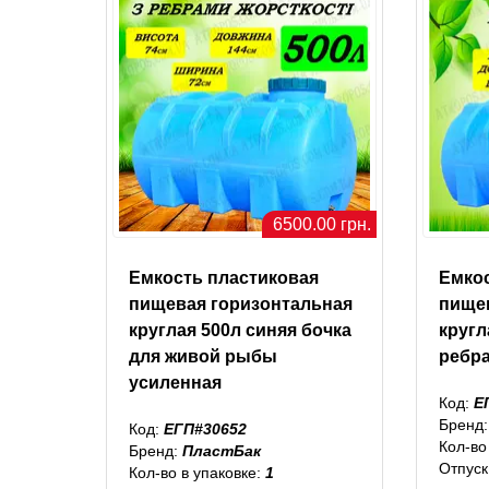
6500.00 грн.
Емкость пластиковая
Емко
пищевая горизонтальная
пище
круглая 500л синяя бочка
кругл
для живой рыбы
ребр
усиленная
Код:
Е
Бренд
Код:
ЕГП#30652
Кол-во
Бренд:
ПластБак
Отпуск
Кол-во в упаковке:
1