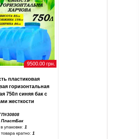
9500.00 грн.
сть пластиковая
вая горизонтальная
ая 750л синяя бак с
ами жесткости
ГП#30808
:
ПластБак
 в упаковке:
1
 товара кратно:
1