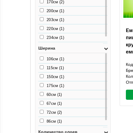
170см
(2)
200см
(1)
203см
(1)
220см
(1)
Ем
пи
234см
(1)
кр
96см
(1)
Ширина
ем
106см
(1)
Код
115см
(1)
Бр
Кол
150см
(1)
Отп
175см
(1)
60см
(1)
67см
(1)
72см
(2)
86см
(1)
90см
(2)
Количество слоев