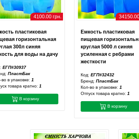
4100.00 грн.
34150.00
кость пластиковая
Емкость пластиковая
щевая горизонтальная
пищевая горизонтальн
углая 300л синяя
круглая 5000 л синяя
кость для воды на дачу
усиленная с ребрами
жесткости
:
ЕГП#30937
енд:
ПластБак
Код:
ЕГП#32432
-во в упаковке:
1
Бренд:
ПластБак
уск товара кратно:
1
Кол-во в упаковке:
1
Отпуск товара кратно:
1
В корзину
В корзину