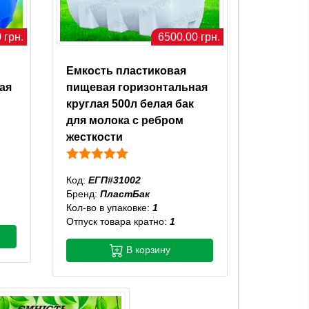
 грн.
6500.00 грн.
Емкость пластиковая
ая
пищевая горизонтальная
круглая 500л белая бак
для молока с ребром
жесткости
Код:
ЕГП#31002
Бренд:
ПластБак
Кол-во в упаковке:
1
Отпуск товара кратно:
1
В корзину