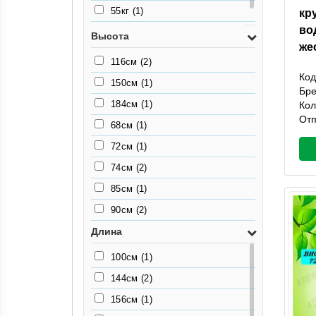
55кг
(1)
кр
во
80кг
(1)
Высота
же
116см
(2)
Код
150см
(1)
Бр
184см
(1)
Кол
Отп
68см
(1)
72см
(1)
74см
(2)
85см
(1)
90см
(2)
Длина
100см
(1)
144см
(2)
156см
(1)