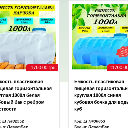
11700.00 грн.
11700.00
кость пластиковая
Емкость пластиковая
щевая горизонтальная
пищевая горизонтальн
углая 1000л белая
круглая 1000л синяя
бовый бак с ребром
кубовая бочка для вод
сткости
куб
:
ЕГП#32552
Код:
ЕГП#30653
енд:
ПластБак
Бренд:
ПластБак