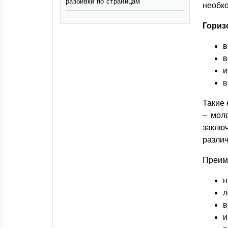
разбивки по страницам
необх
Гориз
в
в
и
в
Такие 
– мол
заключ
различ
Преим
н
л
в
и