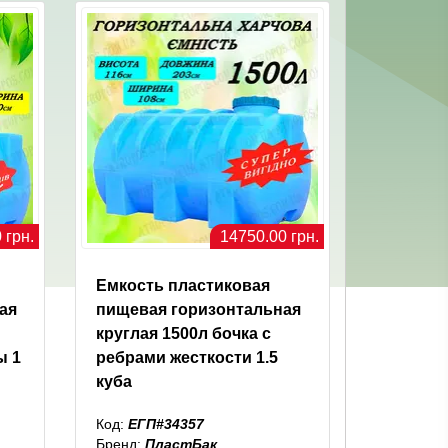
 грн.
14750.00 грн.
Емкость пластиковая
ая
пищевая горизонтальная
круглая 1500л бочка с
ы 1
ребрами жесткости 1.5
куба
Код:
ЕГП#34357
Бренд:
ПластБак