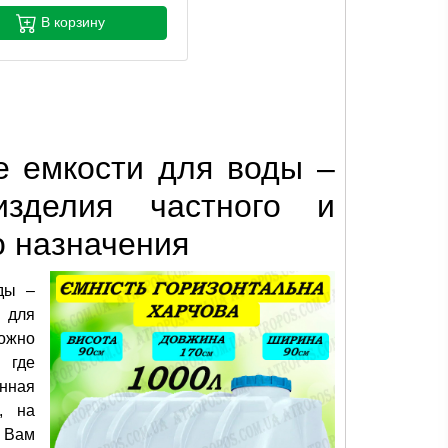
В корзину
е емкости для воды –
изделия частного и
 назначения
ды –
 для
ожно
 где
нная
, на
 Вам