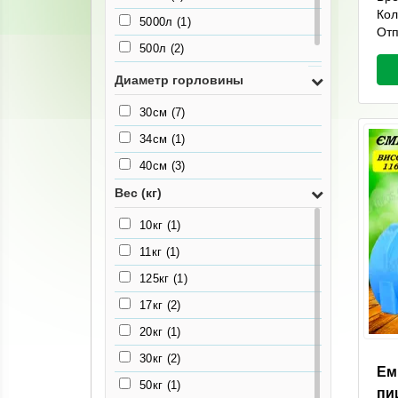
Кол
5000л
(1)
Отп
500л
(2)
750л
(1)
Диаметр горловины
30см
(7)
34см
(1)
40см
(3)
Вес (кг)
10кг
(1)
11кг
(1)
125кг
(1)
17кг
(2)
20кг
(1)
30кг
(2)
Ем
50кг
(1)
пи