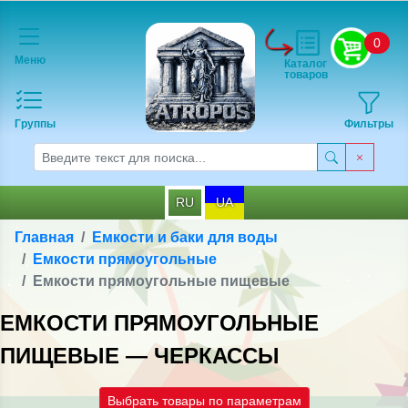
0
Меню
Каталог
товаров
Группы
Фильтры
RU
UA
Главная
Емкости и баки для воды
Емкости прямоугольные
Емкости прямоугольные пищевые
ЕМКОСТИ ПРЯМОУГОЛЬНЫЕ
ПИЩЕВЫЕ — ЧЕРКАССЫ
Выбрать товары по параметрам