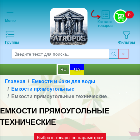
0
Меню
Каталог
товаров
Группы
Фильтры
RU
UA
Главная
Емкости и баки для воды
Емкости прямоугольные
Емкости прямоугольные технические
ЕМКОСТИ ПРЯМОУГОЛЬНЫЕ
ТЕХНИЧЕСКИЕ
Выбрать товары по параметрам