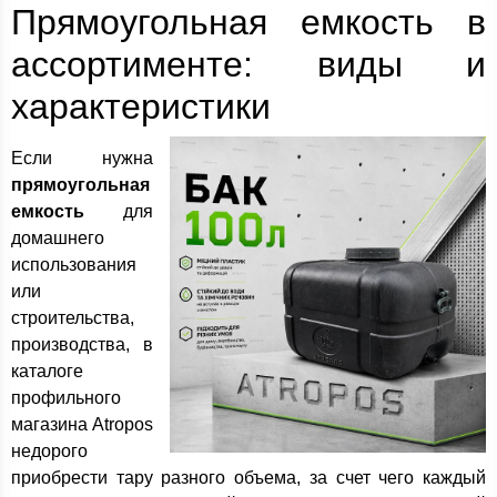
Прямоугольная емкость в
ассортименте: виды и
характеристики
Если нужна
прямоугольная
емкость
для
домашнего
использования
или
строительства,
производства, в
каталоге
профильного
магазина Atropos
недорого
приобрести тару разного объема, за счет чего каждый