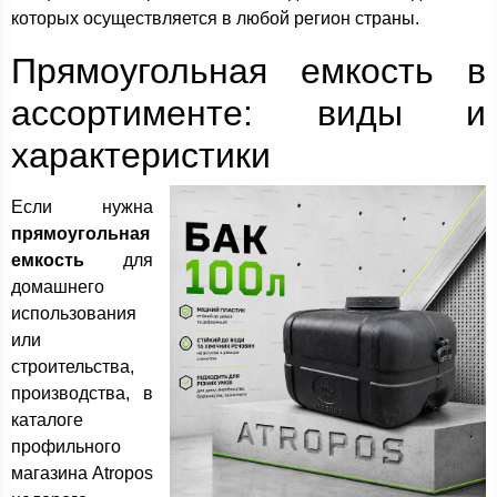
которых осуществляется в любой регион страны.
Прямоугольная емкость в
ассортименте: виды и
характеристики
Если нужна
прямоугольная
емкость
для
домашнего
использования
или
строительства,
производства, в
каталоге
профильного
магазина Atropos