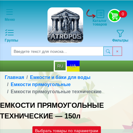
0
Меню
Каталог
товаров
Группы
Фильтры
RU
UA
Главная
Емкости и баки для воды
Емкости прямоугольные
Емкости прямоугольные технические
ЕМКОСТИ ПРЯМОУГОЛЬНЫЕ
ТЕХНИЧЕСКИЕ — 150л
Выбрать товары по параметрам