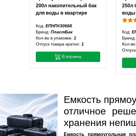
200л накопительный бак
250л 
для воды в квартире
воды 
Код:
ЕПНП#30668
Бренд:
ПластБак
Код:
Е
Кол-во в упаковке:
1
Бренд
Отпуск товара кратно:
1
Кол-во
Отпуск
В корзину
Емкость прямоу
отличное реше
хранения непи
Емкость прямоугольная пл