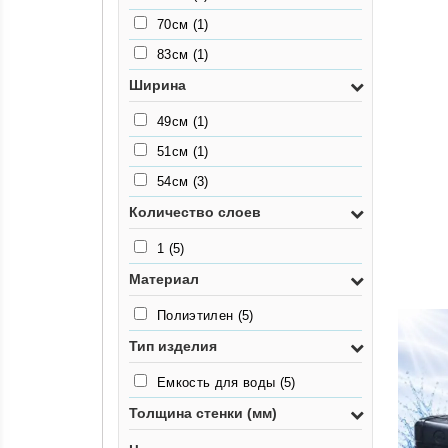
70см
(1)
83см
(1)
Ширина
49см
(1)
51см
(1)
54см
(3)
Количество слоев
1
(5)
Материал
Полиэтилен
(5)
Тип изделия
Емкость для воды
(5)
Толщина стенки (мм)