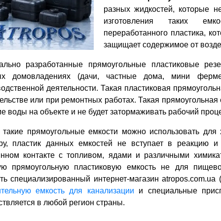
разных жидкостей, которые н
изготовления таких емк
переработанного пластика, к
защищает содержимое от возде
ально разработанные прямоугольные пластиковые резе
ых домовладениях (дачи, частные дома, мини ферм
одственной деятельности. Такая пластиковая прямоугольна
ельстве или при ремонтных работах. Такая прямоугольная 
е воды на объекте и не будет затормаживать рабочий проце
, такие прямоугольные емкости можно использовать для 
ру, пластик данных емкостей не вступает в реакцию и
янном контакте с топливом, ядами и различными химика
ую прямоугольную пластиковую емкость не для пищево
ть специализированный интернет-магазин atropos.com.ua (
ительную емкость для канализации
и специальные присп
твляется в любой регион страны.