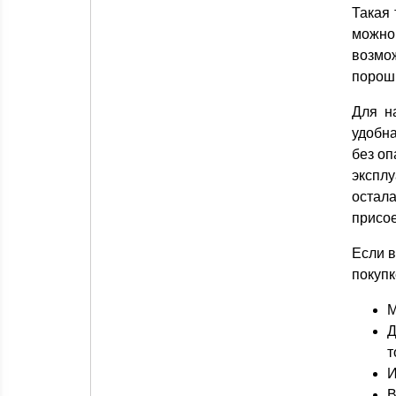
Такая 
можно 
возмо
порош
Для н
удобн
без оп
эксплу
остал
присое
Если 
покупк
М
Д
т
И
В