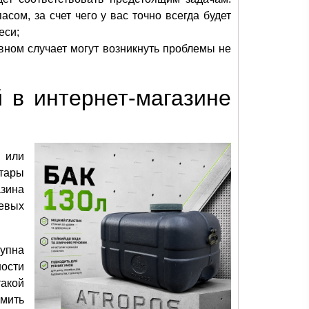
ом, за счет чего у вас точно всегда будет
еси;
вном случает могут возникнуть проблемы не
 в интернет-магазине
 или
 тары
зина
евых
тупна
ости
такой
рмить