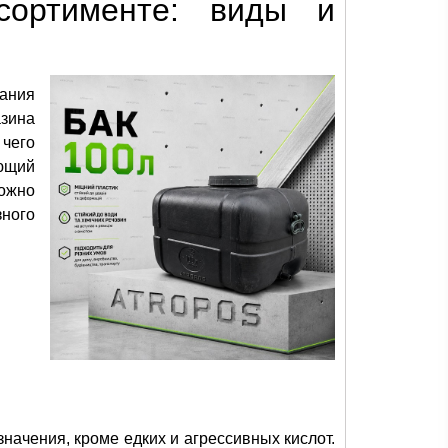
сортименте: виды и
ания
азина
 чего
ющий
ожно
ного
значения, кроме едких и агрессивных кислот.