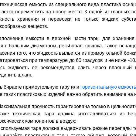
техническая емкость из специального вида пластика оснащ
легко переместить на новое место. К одной из главных ос
жность хранения и перевозки не только жидких субста
кообразных веществ.
аполнения емкости в верхней части тары для хранения
ая с большим диаметром, резьбовая крышка. Такое оснаще
асения того, что жидкость выльется из прямоугольной бочк
атироваться при температуре до 60 градусов и не ниже -1
ась жидкость ее рекомендуется слить через впаянный 
динить шланг.
выбираете прямоугольную тару или
горизонтальную емкость
е таких пластиковых изделий важно обратить внимание на
аксимальная прочность гарантирована только в цельнолиты
аже техническая тара должна изготавливаться из без
оксических компонентов в воздух;
спользуемая тара должна выдерживать резкие перепады т
ыбирайте пластиковые тары такого объема, который буд