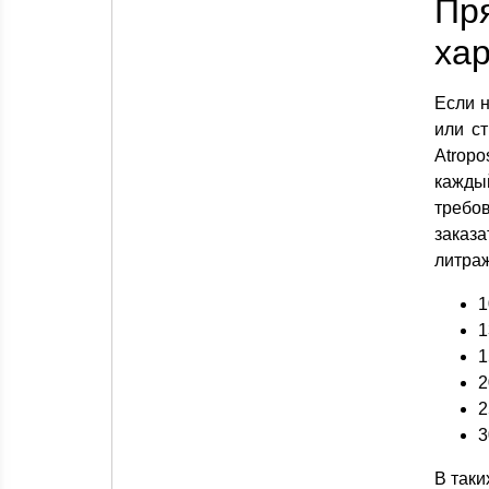
Пр
хар
Если 
или ст
Atrop
кажды
требо
заказ
литраж
1
1
1
2
2
3
В таки