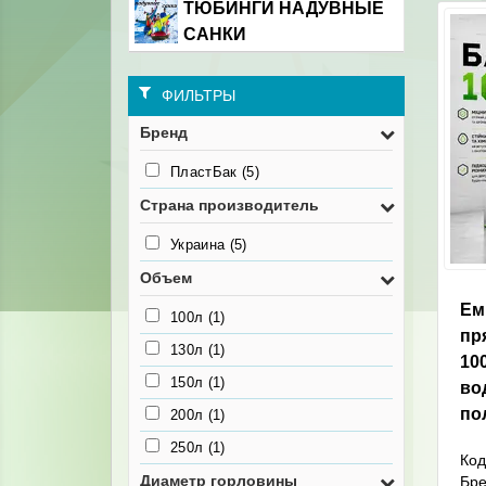
ТЮБИНГИ НАДУВНЫЕ
САНКИ
ФИЛЬТРЫ
Бренд
ПластБак
(5)
Страна производитель
Украина
(5)
Объем
Ем
100л
(1)
пр
130л
(1)
10
150л
(1)
во
по
200л
(1)
250л
(1)
Код
Диаметр горловины
Бр