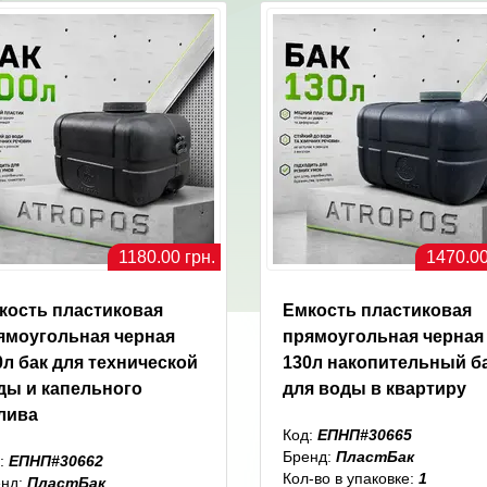
1180.00 грн.
1470.00
кость пластиковая
Емкость пластиковая
ямоугольная черная
прямоугольная черная
0л бак для технической
130л накопительный б
ды и капельного
для воды в квартиру
лива
Код:
ЕПНП#30665
Бренд:
ПластБак
:
ЕПНП#30662
Кол-во в упаковке:
1
енд:
ПластБак