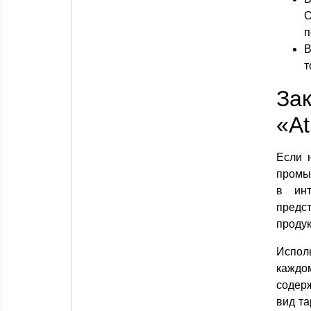
О
п
В
т
За
«At
Если 
промыш
в инт
предс
продук
Испол
каждо
содер
вид та