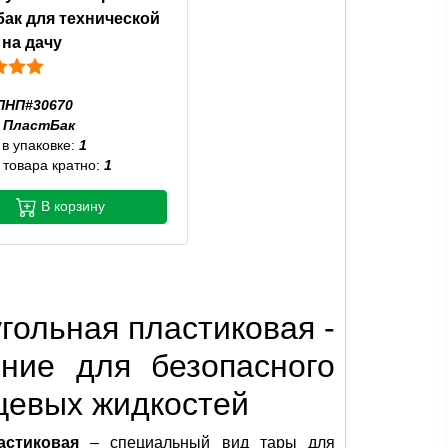
бак для технической
на дачу
ПНП#30670
:
ПластБак
 в упаковке:
1
 товара кратно:
1
В корзину
гольная пластиковая -
ние для безопасного
щевых жидкостей
астиковая
– специальный вид тары для