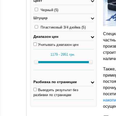
Цвет
Черный
(5)
Штуцер
Пластиковый 3/4 дюйма
(5)
Специ
Диапазон цен
частн
Учитывать диапазон цен
произв
строит
наличи
Также
приме
посто
Разбивка по страницам
прочн
Выводить результат без
посети
разбивки по страницам
накоп
осущес