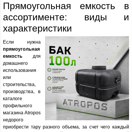
Прямоугольная емкость в
ассортименте: виды и
характеристики
Если нужна
прямоугольная
емкость
для
домашнего
использования
или
строительства,
производства, в
каталоге
профильного
магазина Atropos
недорого
приобрести тару разного объема, за счет чего каждый