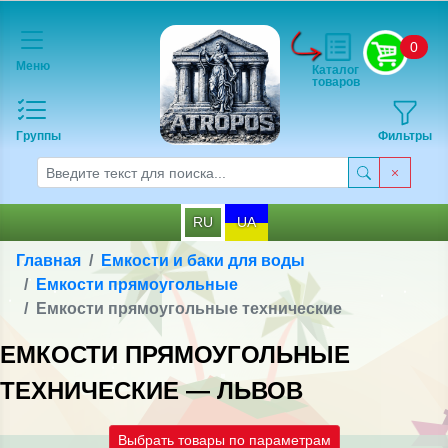
0
Меню
Каталог
товаров
Группы
Фильтры
RU
UA
Главная
Емкости и баки для воды
Емкости прямоугольные
Емкости прямоугольные технические
ЕМКОСТИ ПРЯМОУГОЛЬНЫЕ
ТЕХНИЧЕСКИЕ — ЛЬВОВ
Выбрать товары по параметрам