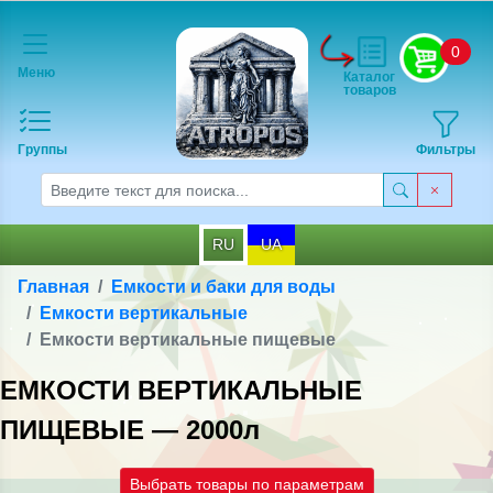
0
Меню
Каталог
товаров
Группы
Фильтры
RU
UA
Главная
Емкости и баки для воды
Емкости вертикальные
Емкости вертикальные пищевые
ЕМКОСТИ ВЕРТИКАЛЬНЫЕ
ПИЩЕВЫЕ — 2000л
Выбрать товары по параметрам