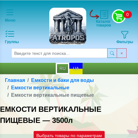
0
Меню
Каталог
товаров
Группы
Фильтры
RU
UA
Главная
Емкости и баки для воды
Емкости вертикальные
Емкости вертикальные пищевые
ЕМКОСТИ ВЕРТИКАЛЬНЫЕ
ПИЩЕВЫЕ — 3500л
Выбрать товары по параметрам