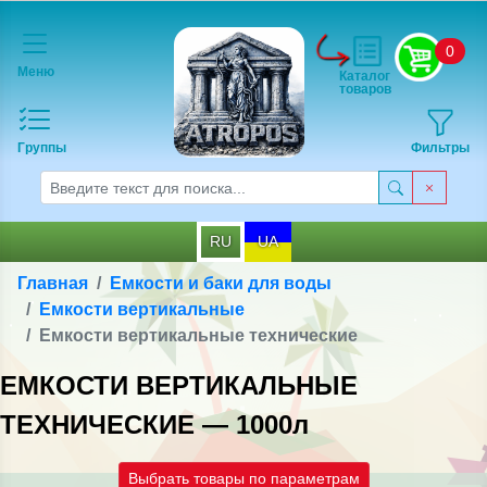
0
Меню
Каталог
товаров
Группы
Фильтры
RU
UA
Главная
Емкости и баки для воды
Емкости вертикальные
Емкости вертикальные технические
ЕМКОСТИ ВЕРТИКАЛЬНЫЕ
ТЕХНИЧЕСКИЕ — 1000л
Выбрать товары по параметрам