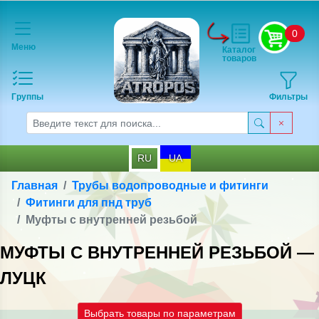
0
Меню
Каталог
товаров
Группы
Фильтры
RU
UA
Главная
Трубы водопроводные и фитинги
Фитинги для пнд труб
Муфты с внутренней резьбой
МУФТЫ С ВНУТРЕННЕЙ РЕЗЬБОЙ —
ЛУЦК
Выбрать товары по параметрам