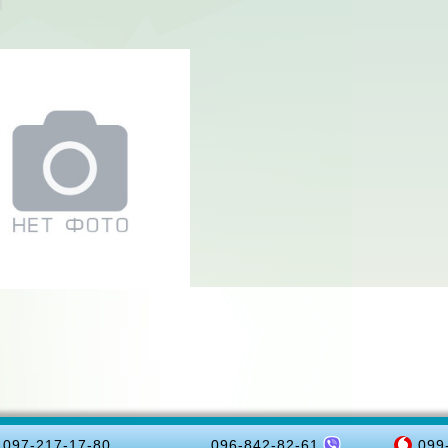
097-217-17-80
096-842-82-61
099