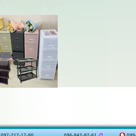
097-217-17-80
096-842-82-61
099