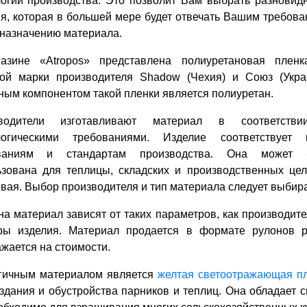
логии производства. Это позволит Вам выбрать разновид
я, которая в большей мере будет отвечать Вашим требов
дназначению материала.
азине «Atropos» представлена полиуретановая пленк
вой марки производителя Shadow (Чехия) и Союз (Укра
ым компонентом такой пленки является полиуретан.
водители изготавливают материал в соответств
логическими требованиями. Изделие соответствует 
ваниям и стандартам производства. Она может 
ьзована для теплицы, складских и производственных цел
вая. Выбор производителя и тип материала следует выбира
а материал зависят от таких параметров, как производител
ры изделия. Материал продается в формате рулонов р
жается на стоимости.
гичным материалом является
желтая светоотражающая п
здания и обустройства парников и теплиц. Она обладает 