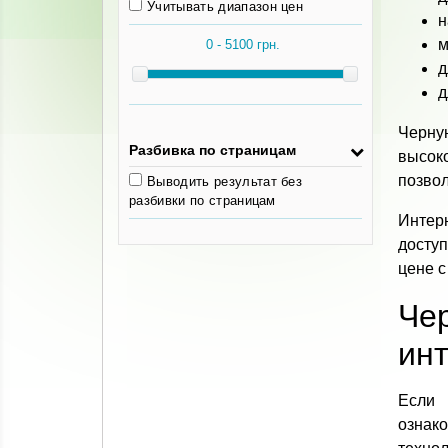
Учитывать диапазон цен
н
м
д
д
Черную
Разбивка по страницам
высок
позвол
Выводить результат без
разбивки по страницам
Интер
доступ
цене с
Че
инт
Если
ознак