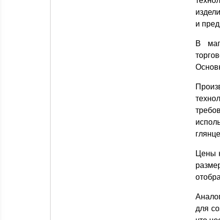
техно
издели
и пре
В маг
торго
Основн
Произ
техно
требо
испол
глянце
Цены н
разме
отобра
Анало
для со