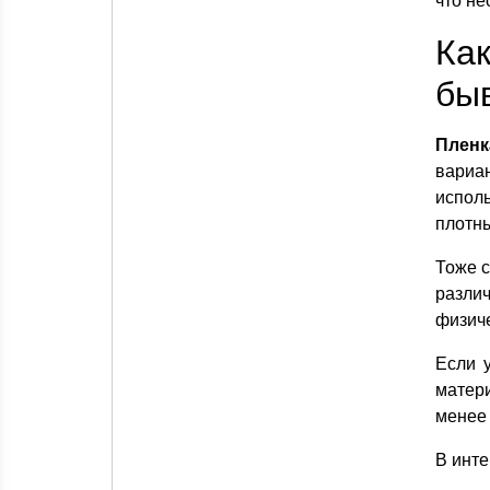
что не
Ка
бы
Плен
вариан
испол
плотны
Тоже с
различ
физич
Если 
матер
менее 
В инте