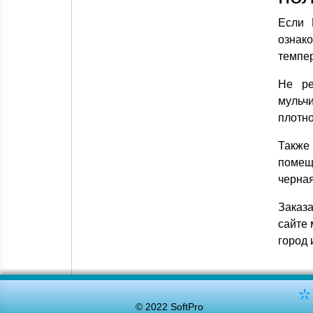
Если
ознак
темпер
Не ре
мульчи
плотно
Также
помещ
черная
Заказа
сайте 
город 
© 2022 SoftPro