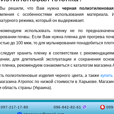
 Вы решили, что Вам нужна
черная полиэтиленовая
омления с особенностями использования материала. И
атурного режима, который он выдерживает.
комендуем использовать пленку не по предназначен
ровании почвы. Если Вам нужна пленка для прогрева почв
стью до 100 мкм, то для мульчирования понадобиться плот
 следует хранить пленку в соответствии с рекомендация
ении, для длительной эксплуатации и сохранения основн
 пленка, рекомендуем ознакомиться с каталогом магазина 
ть полиэтиленовые изделия черного цвета, а также
купить
магазина Атропос по низкой стоимости в Харькове. Магази
и область страны (Украина).
097-217-17-80
096-842-82-61
099